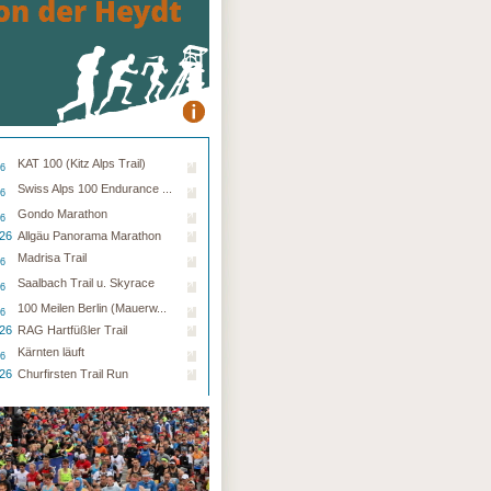
KAT 100 (Kitz Alps Trail)
26
Swiss Alps 100 Endurance ...
26
Gondo Marathon
26
.26
Allgäu Panorama Marathon
Madrisa Trail
26
Saalbach Trail u. Skyrace
26
100 Meilen Berlin (Mauerw...
26
.26
RAG Hartfüßler Trail
Kärnten läuft
26
.26
Churfirsten Trail Run