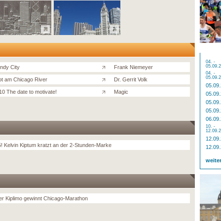
04. -
05.09.
ndy City
Frank Niemeyer
04. -
05.09.
t am Chicago River
Dr. Gerrit Volk
05.09
10 The date to motivate!
Magic
05.09
05.09
05.09
06.09
10. -
12.09.
12.09
5! Kelvin Kiptum kratzt an der 2-Stunden-Marke
12.09
weite
r Kiplimo gewinnt Chicago-Marathon