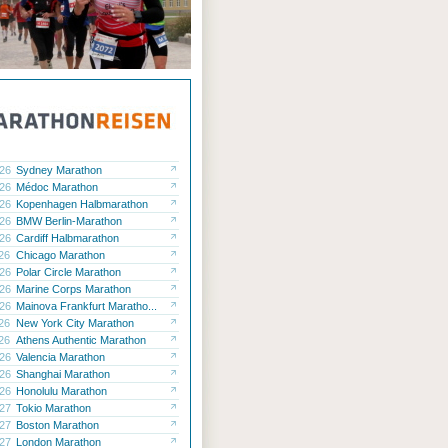
.26
Sydney Marathon
.26
Médoc Marathon
.26
Kopenhagen Halbmarathon
.26
BMW Berlin-Marathon
.26
Cardiff Halbmarathon
.26
Chicago Marathon
.26
Polar Circle Marathon
.26
Marine Corps Marathon
.26
Mainova Frankfurt Maratho...
.26
New York City Marathon
.26
Athens Authentic Marathon
.26
Valencia Marathon
.26
Shanghai Marathon
.26
Honolulu Marathon
.27
Tokio Marathon
.27
Boston Marathon
.27
London Marathon