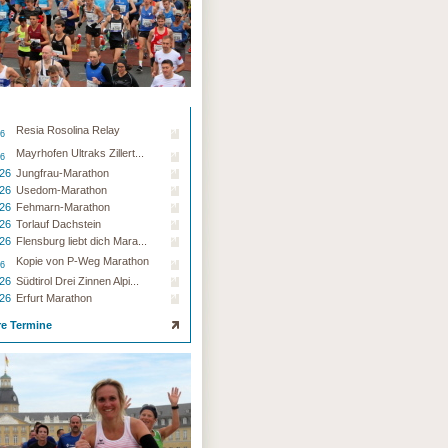
Resia Rosolina Relay
26
Mayrhofen Ultraks Zillert...
26
.26
Jungfrau-Marathon
.26
Usedom-Marathon
.26
Fehmarn-Marathon
.26
Torlauf Dachstein
.26
Flensburg liebt dich Mara...
Kopie von P-Weg Marathon
26
.26
Südtirol Drei Zinnen Alpi...
.26
Erfurt Marathon
re Termine