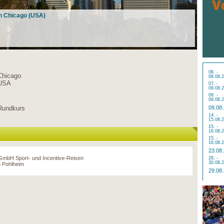
in Chicago (USA)
06. -
Chicago
08.08.
USA
07. -
09.08.
08. -
09.08.
Rundkurs
09.08
14. -
15.08.
15. -
16.08.
15. -
16.08.
23.08
 GmbH Sport- und Incentive-Reisen
28. -
30.08.
 Pohlheim
29.08