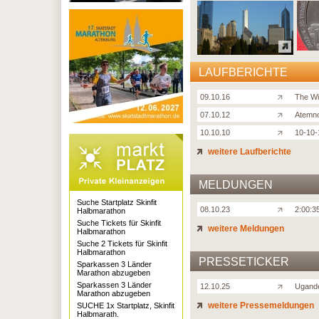
LAUFBERICHTE
09.10.16
The Wi
07.10.12
Atemno
10.10.10
10-10-
weitere Laufberichte
MELDUNGEN
Suche Startplatz Skinfit
08.10.23
2:00:3
Halbmarathon
Suche Tickets für Skinfit
weitere Meldungen
Halbmarathon
Suche 2 Tickets für Skinfit
Halbmarathon
PRESSETICKER
Sparkassen 3 Länder
Marathon abzugeben
Sparkassen 3 Länder
12.10.25
Ugande
Marathon abzugeben
weitere Pressemeldungen
SUCHE 1x Startplatz, Skinfit
Halbmarath.