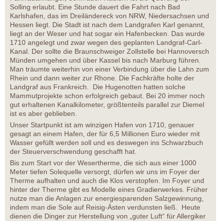
Solling erlaubt. Eine Stunde dauert die Fahrt nach Bad
Karlshafen, das im Dreiländereck von NRW, Niedersachsen und
Hessen liegt. Die Stadt ist nach dem Landgrafen Karl genannt,
liegt an der Weser und hat sogar ein Hafenbecken. Das wurde
1710 angelegt und zwar wegen des geplanten Landgraf-Carl-
Kanal. Der sollte die Braunschweiger Zollstelle bei Hannoversch
Münden umgehen und über Kassel bis nach Marburg führen.
Man träumte weiterhin von einer Verbindung über die Lahn zum
Rhein und dann weiter zur Rhone. Die Fachkräfte holte der
Landgraf aus Frankreich. Die Hugenotten hatten solche
Mammutprojekte schon erfolgreich gebaut. Bei 20 immer noch
gut erhaltenen Kanalkilometer, größtenteils parallel zur Diemel
ist es aber geblieben.
Unser Startpunkt ist am winzigen Hafen von 1710, genauer
gesagt an einem Hafen, der für 6,5 Millionen Euro wieder mit
Wasser gefüllt werden soll und es deswegen ins Schwarzbuch
der Steuerverschwendung geschafft hat.
Bis zum Start vor der Wesertherme, die sich aus einer 1000
Meter tiefen Solequelle versorgt, dürfen wir uns im Foyer der
Therme aufhalten und auch die Klos verstopfen. Im Foyer und
hinter der Therme gibt es Modelle eines Gradierwerkes. Früher
nutze man die Anlagen zur energiesparenden Salzgewinnung,
indem man die Sole auf Reisig-Ästen verdunsten ließ. Heute
dienen die Dinger zur Herstellung von „guter Luft“ für Allergiker