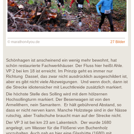
© marathon4you.de
27 Bilder
Schönhagen ist anscheinend ein wenig mehr bewohnt, hat
schön restaurierte Fachwerkhäuser. Der Fluss hier heißt Ahle.
VP 2 bei km 18 ist erreicht. Im Prinzip geht es immer nur
Richtung Dassel, das zwar nicht ausdrücklich ausgeschildert ist,
aber es gibt nicht viele Abzweigungen. Und wenn doch, dann ist
die Strecke idiotensicher mit Leuchtkreide zusätzlich markiert.
Die höchste Stelle des Solling wird mit dem hölzernen
Hochsollingturm markiert. Der Besenwagen ist von den
Armelithern, nein Samaritern. Er hält gebührend Abstand, so
dass er nicht nerven kann. Manche Holzstege sind in der Nässe
rutschig, aber Trailschuhe braucht man auf der Strecke nicht.
Der VP 3 ist bei km 23 am Lakenteich. Der wurde 1680
angelegt, um Wasser für die Flößerei von Buchenholz
vorzuhalten. Auch gab es hier eine Glashütte (1680) mit