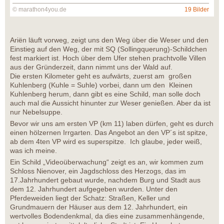
© marathon4you.de
19 Bilder
Ariën läuft vorweg, zeigt uns den Weg über die Weser und den
Einstieg auf den Weg, der mit SQ (Sollingquerung)-Schildchen
fest markiert ist. Hoch über dem Ufer stehen prachtvolle Villen
aus der Gründerzeit, dann nimmt uns der Wald auf.
Die ersten Kilometer geht es aufwärts, zuerst am großen
Kuhlenberg (Kuhle = Suhle) vorbei, dann um den Kleinen
Kuhlenberg herum, dann gibt es eine Schild, man solle doch
auch mal die Aussicht hinunter zur Weser genießen. Aber da ist
nur Nebelsuppe.
Bevor wir uns am ersten VP (km 11) laben dürfen, geht es durch
einen hölzernen Irrgarten. Das Angebot an den VP´s ist spitze,
ab dem 4ten VP wird es superspitze. Ich glaube, jeder weiß,
was ich meine.
Ein Schild „Videoüberwachung“ zeigt es an, wir kommen zum
Schloss Nienover, ein Jagdschloss des Herzogs, das im
17.Jahrhundert gebaut wurde, nachdem Burg und Stadt aus
dem 12. Jahrhundert aufgegeben wurden. Unter den
Pferdeweiden liegt der Schatz: Straßen, Keller und
Grundmauern der Häuser aus dem 12. Jahrhundert, ein
wertvolles Bodendenkmal, da dies eine zusammenhängende,