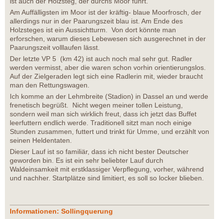
ist auch der Holzsteg, der durchs Moor führt.
Am Auffälligsten im Moor ist der kräftig- blaue Moorfrosch, der
allerdings nur in der Paarungszeit blau ist. Am Ende des
Holzsteges ist ein Aussichtturm. Von dort könnte man
erforschen, warum dieses Lebewesen sich ausgerechnet in der
Paarungszeit volllaufen lässt.
Der letzte VP 5 (km 42) ist auch noch mal sehr gut. Radler
werden vermisst, aber die waren schon vorhin orientierungslos.
Auf der Zielgeraden legt sich eine Radlerin mit, wieder braucht
man den Rettungswagen.
Ich komme an der Lehmbreite (Stadion) in Dassel an und werde
frenetisch begrüßt. Nicht wegen meiner tollen Leistung,
sondern weil man sich wirklich freut, dass ich jetzt das Buffet
leerfuttern endlich werde. Traditionell sitzt man noch einige
Stunden zusammen, futtert und trinkt für Umme, und erzählt von
seinen Heldentaten.
Dieser Lauf ist so familiär, dass ich nicht bester Deutscher
geworden bin. Es ist ein sehr beliebter Lauf durch
Waldeinsamkeit mit erstklassiger Verpflegung, vorher, während
und nachher. Startplätze sind limitiert, es soll so locker blieben.
Informationen: Sollingquerung