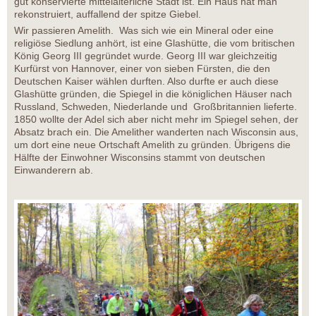
gut konservierte mittelalterliche Stadt ist. Ein Haus hat man
rekonstruiert, auffallend der spitze Giebel.
Wir passieren Amelith. Was sich wie ein Mineral oder eine
religiöse Siedlung anhört, ist eine Glashütte, die vom britischen
König Georg III gegründet wurde. Georg III war gleichzeitig
Kurfürst von Hannover, einer von sieben Fürsten, die den
Deutschen Kaiser wählen durften. Also durfte er auch diese
Glashütte gründen, die Spiegel in die königlichen Häuser nach
Russland, Schweden, Niederlande und Großbritannien lieferte.
1850 wollte der Adel sich aber nicht mehr im Spiegel sehen, der
Absatz brach ein. Die Amelither wanderten nach Wisconsin aus,
um dort eine neue Ortschaft Amelith zu gründen. Übrigens die
Hälfte der Einwohner Wisconsins stammt von deutschen
Einwanderern ab.