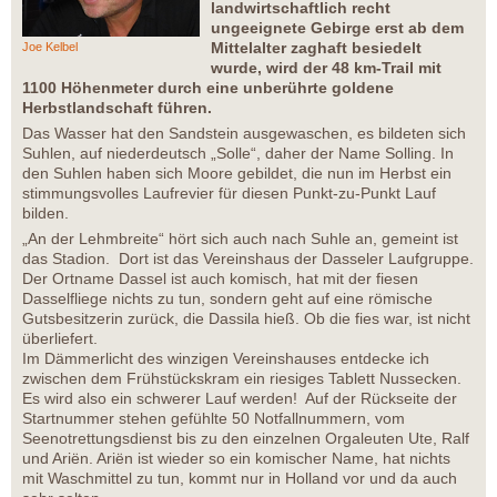
landwirtschaftlich recht
ungeeignete Gebirge erst ab dem
Mittelalter zaghaft besiedelt
Joe Kelbel
wurde, wird der 48 km-Trail mit
1100 Höhenmeter durch eine unberührte goldene
Herbstlandschaft führen.
Das Wasser hat den Sandstein ausgewaschen, es bildeten sich
Suhlen, auf niederdeutsch „Solle“, daher der Name Solling. In
den Suhlen haben sich Moore gebildet, die nun im Herbst ein
stimmungsvolles Laufrevier für diesen Punkt-zu-Punkt Lauf
bilden.
„An der Lehmbreite“ hört sich auch nach Suhle an, gemeint ist
das Stadion. Dort ist das Vereinshaus der Dasseler Laufgruppe.
Der Ortname Dassel ist auch komisch, hat mit der fiesen
Dasselfliege nichts zu tun, sondern geht auf eine römische
Gutsbesitzerin zurück, die Dassila hieß. Ob die fies war, ist nicht
überliefert.
Im Dämmerlicht des winzigen Vereinshauses entdecke ich
zwischen dem Frühstückskram ein riesiges Tablett Nussecken.
Es wird also ein schwerer Lauf werden! Auf der Rückseite der
Startnummer stehen gefühlte 50 Notfallnummern, vom
Seenotrettungsdienst bis zu den einzelnen Orgaleuten Ute, Ralf
und Ariën. Ariën ist wieder so ein komischer Name, hat nichts
mit Waschmittel zu tun, kommt nur in Holland vor und da auch