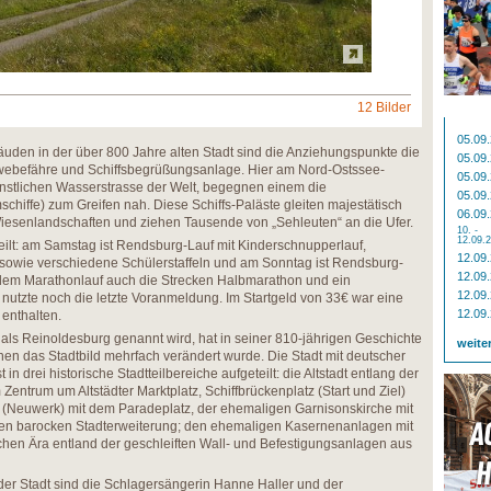
12 Bilder
05.09
uden in der über 800 Jahre alten Stadt sind die Anziehungspunkte die
05.09
ebefähre und Schiffsbegrüßungsanlage. Hier am Nord-Ostssee-
05.09
ünstlichen Wasserstrasse der Welt, begegnen einem die
05.09
iffe) zum Greifen nah. Diese Schiffs-Paläste gleiten majestätisch
06.09
Wiesenlandschaften und ziehen Tausende von „Sehleuten“ an die Ufer.
10. -
12.09.
ilt: am Samstag ist Rendsburg-Lauf mit Kinderschnupperlauf,
12.09
 sowie verschiedene Schülerstaffeln und am Sonntag ist Rendsburg-
12.09
dem Marathonlauf auch die Strecken Halbmarathon und ein
12.09
 nutzte noch die letzte Voranmeldung. Im Startgeld von 33€ war eine
12.09
 enthalten.
ls Reinoldesburg genannt wird, hat in seiner 810-jährigen Geschichte
weite
enen das Stadtbild mehrfach verändert wurde. Die Stadt mit deutscher
in drei historische Stadtteilbereiche aufgeteilt: die Altstadt entlang der
Zentrum um Altstädter Marktplatz, Schiffbrückenplatz (Start und Ziel)
t (Neuwerk) mit dem Paradeplatz, der ehemaligen Garnisonskirche mit
nen barocken Stadterweiterung; den ehemaligen Kasernenanlagen mit
hen Ära entland der geschleiften Wall- und Befestigungsanlagen aus
er Stadt sind die Schlagersängerin Hanne Haller und der