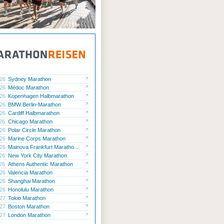
.26
Sydney Marathon
.26
Médoc Marathon
.26
Kopenhagen Halbmarathon
.26
BMW Berlin-Marathon
.26
Cardiff Halbmarathon
.26
Chicago Marathon
.26
Polar Circle Marathon
.26
Marine Corps Marathon
.26
Mainova Frankfurt Maratho...
.26
New York City Marathon
.26
Athens Authentic Marathon
.26
Valencia Marathon
.26
Shanghai Marathon
.26
Honolulu Marathon
.27
Tokio Marathon
.27
Boston Marathon
.27
London Marathon