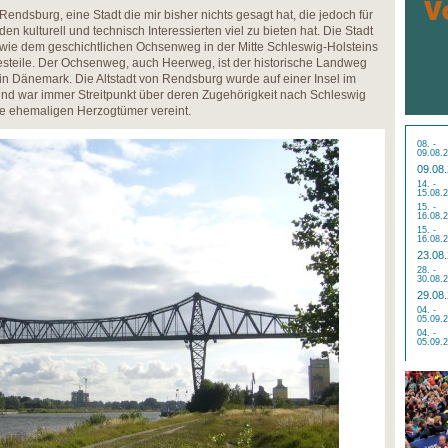
Rendsburg, eine Stadt die mir bisher nichts gesagt hat, die jedoch für
den kulturell und technisch Interessierten viel zu bieten hat. Die Stadt
owie dem geschichtlichen Ochsenweg in der Mitte Schleswig-Holsteins
esteile. Der Ochsenweg, auch Heerweg, ist der historische Landweg
in Dänemark. Die Altstadt von Rendsburg wurde auf einer Insel im
und war immer Streitpunkt über deren Zugehörigkeit nach Schleswig
die ehemaligen Herzogtümer vereint.
08. -
09.08.
09.08
14. -
15.08.
15. -
16.08.
15. -
16.08.
23.08
28. -
30.08.
29.08
04. -
05.09.
04. -
05.09.