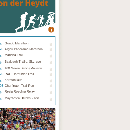
Gondo Marathon
26
.26
Allgäu Panorama Marathon
Madrisa Trail
26
Saalbach Trail u. Skyrace
26
100 Meilen Berlin (Mauerw...
26
.26
RAG Hartfüßler Trail
Kärnten läuft
26
.26
Churfirsten Trail Run
Resia Rosolina Relay
26
Mayrhofen Ultraks Zillert...
26