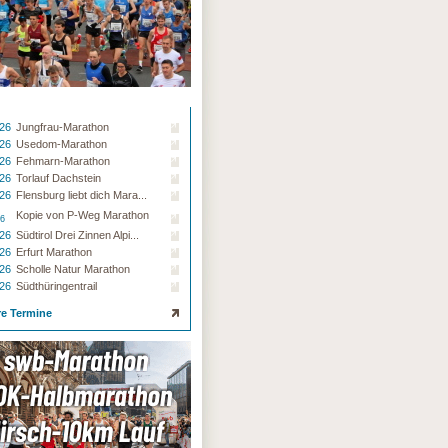
.26
Jungfrau-Marathon
.26
Usedom-Marathon
.26
Fehmarn-Marathon
.26
Torlauf Dachstein
.26
Flensburg liebt dich Mara...
Kopie von P-Weg Marathon
26
.26
Südtirol Drei Zinnen Alpi...
.26
Erfurt Marathon
.26
Scholle Natur Marathon
.26
Südthüringentrail
re Termine