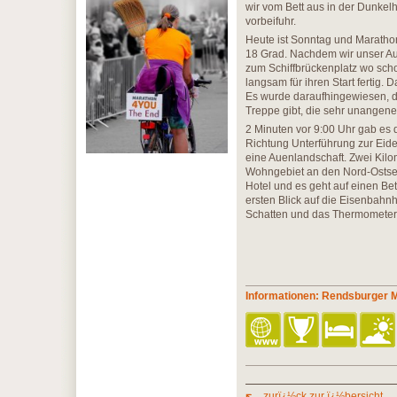
wir vom Bett aus in der Dunkel
vorbeifuhr.
Heute ist Sonntag und Maratho
18 Grad. Nachdem wir unser Au
zum Schiffbrückenplatz wo scho
langsam für ihren Start fertig
Es wurde daraufhingewiesen, da
Treppe gibt, die sehr unangene
2 Minuten vor 9:00 Uhr gab es d
Richtung Unterführung zur Eid
eine Auenlandschaft. Zwei Kilom
Wohngebiet an den Nord-Ostsee
Hotel und es geht auf einen Be
ersten Blick auf die Eisenbahnh
Schatten und das Thermometer s
Informationen: Rendsburger 
zurï¿½ck zur ï¿½bersicht