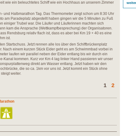
heit wie ein beleuchtetes Schiff wie ein Hochhaus an unserem Zimmer
weite
n- und Halbmarathon Tag. Das Thermometer zeigt schon um 8:30 Uhr
to am Paradeplatz abgestellt haben gingen wir die 5 Minuten zu Fuß
n einiger Trubel war. Die Läufer und Läuferinnen machten sich
. Dann kam die Ansprache (Wettkampfbesprechung) der Organisatoren.
ss Rendsburg relativ flach ist, dass es aber bei Km 19 + 40 es eine
hm ist.
en Startschuss. Jetzt rennen alle los über den Schiffbrückenplatz
er. Nach einem kurzen Stück Eider geht es am Schwimmbad vorbei in
eter laufen wir parallel neben der Eider entlang bis wir durch ein
-Kanal kommen. Kurz vor Km 4 lag linker Hand passieren wir unser
tonspurplattenweg direkt am Wasser entlang. Jetzt haben wir den
ochbrücke, die so ca. 1km vor uns ist. Jetzt kommt ein Stück ohne
teigt weiter.
1
2
Marathon