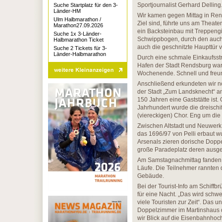
Sportjournalist Gerhard Delling
Suche Startplatz für den 3-
Länder-HM
Wir kamen gegen Mittag in Ren
Ulm Halbmarathon /
Ziel sind, führte uns am Theat
Marathon27.09.2026
ein Backsteinbau mit Treppengi
Suche 1x 3-Länder-
Schwippbogen, durch den auch
Halbmarathon Ticket
auch die geschnitzte Haupttür
Suche 2 Tickets für 3-
Länder-Halbmarathon
Durch eine schmale Einkaufsstr
Hafen der Stadt Rendsburg war.
Wochenende. Schnell und freund
Anschließend erkundeten wir no
der Stadt „Zum Landsknecht“ a
150 Jahren eine Gaststätte ist.
Jahrhundert wurde die dreischi
(viereckigen) Chor. Eng um die
Zwischen Altstadt und Neuwerk 
das 1696/97 von Pelli erbaut 
Arsenals zieren dorische Doppe
große Paradeplatz deren ausge
Am Samstagnachmittag fanden s
Läufe. Die Teilnehmer rannten d
Gebäude.
Bei der Tourist-Info am Schif
für eine Nacht. „Das wird sch
viele Touristen zur Zeit“. Das
Doppelzimmer im Martinshaus d
wir Blick auf die Eisenbahnhoc