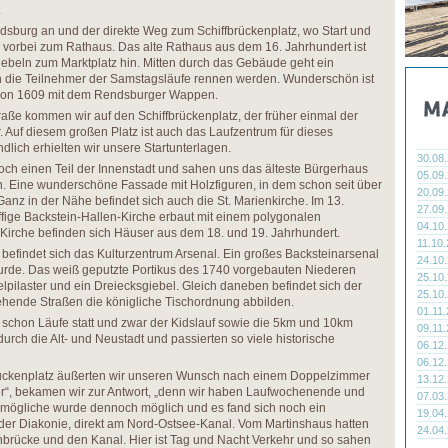
.
dsburg an und der direkte Weg zum Schiffbrückenplatz, wo Start und
er vorbei zum Rathaus. Das alte Rathaus aus dem 16. Jahrhundert ist
ebeln zum Marktplatz hin. Mitten durch das Gebäude geht ein
 die Teilnehmer der Samstagsläufe rennen werden. Wunderschön ist
 von 1609 mit dem Rendsburger Wappen.
aße kommen wir auf den Schiffbrückenplatz, der früher einmal der
 Auf diesem großen Platz ist auch das Laufzentrum für dieses
lich erhielten wir unsere Startunterlagen.
30.08
ch einen Teil der Innenstadt und sahen uns das älteste Bürgerhaus
05.09
n. Eine wunderschöne Fassade mit Holzfiguren, in dem schon seit über
20.09
 Ganz in der Nähe befindet sich auch die St. Marienkirche. Im 13.
27.09
ffige Backstein-Hallen-Kirche erbaut mit einem polygonalen
04.10
 Kirche befinden sich Häuser aus dem 18. und 19. Jahrhundert.
11.10
befindet sich das Kulturzentrum Arsenal. Ein großes Backsteinarsenal
24.10
wurde. Das weiß geputzte Portikus des 1740 vorgebauten Niederen
25.10
lpilaster und ein Dreiecksgiebel. Gleich daneben befindet sich der
25.10
hende Straßen die königliche Tischordnung abbilden.
01.11
chon Läufe statt und zwar der Kidslauf sowie die 5km und 10km
09.11
urch die Alt- und Neustadt und passierten so viele historische
06.12
06.12
fbrückenplatz äußerten wir unseren Wunsch nach einem Doppelzimmer
13.12
wer“, bekamen wir zur Antwort, „denn wir haben Laufwochenende und
07.03
 unmögliche wurde dennoch möglich und es fand sich noch ein
19.04
er Diakonie, direkt am Nord-Ostsee-Kanal. Vom Martinshaus hatten
24.04
hbrücke und den Kanal. Hier ist Tag und Nacht Verkehr und so sahen