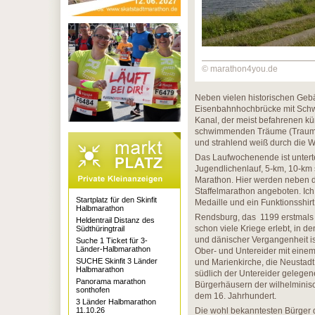
© marathon4you.de
Neben vielen historischen Gebä
Eisenbahnhochbrücke mit Schw
Kanal, der meist befahrenen k
schwimmenden Träume (Traumsch
und strahlend weiß durch die 
Das Laufwochenende ist unterte
Jugendlichenlauf, 5-km, 10-km
Marathon. Hier werden neben 
Staffelmarathon angeboten. Ich
Startplatz für den Skinfit
Medaille und ein Funktionsshirt
Halbmarathon
Rendsburg, das 1199 erstmals a
Heldentrail Distanz des
schon viele Kriege erlebt, in d
Südthüringtrail
und dänischer Vergangenheit ist 
Suche 1 Ticket für 3-
Länder-Halbmarathon
Ober- und Untereider mit einem 
SUCHE Skinfit 3 Länder
und Marienkirche, die Neustad
Halbmarathon
südlich der Untereider gelege
Panorama marathon
Bürgerhäusern der wilhelminisc
sonthofen
dem 16. Jahrhundert.
3 Länder Halbmarathon
11.10.26
Die wohl bekanntesten Bürger d