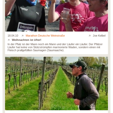
18.04.10
Marathon Deutsche Weinstraße
Joe Kelbel
Weihnachten ist öfter!
In der Pfalz ist der Mann noch ein Mann und der Läufer ein Läufer. Der Pfälzer
Läufer hat keine von Stützstrümpfen marmorierte Waden, sondern einen mit
Fleisch prallgefüllten Saumagen (Saumaache).