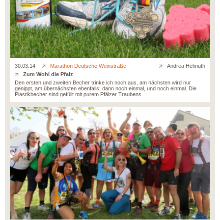
30.03.14
Marathon Deutsche Weinstraße
Andrea Helmuth
Zum Wohl die Pfalz
Den ersten und zweiten Becher trinke ich noch aus, am nächsten wird nur
genippt, am übernächsten ebenfalls; dann noch einmal, und noch einmal. Die
Plastikbecher sind gefüllt mit purem Pfälzer Traubens...