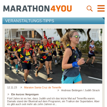
VERANSTALTUNGS-TIPPS
12.11.23
Maraton Santa Cruz de Tenerife
Andreas Bettingen / Judith Strack
Ein kurzes Vergnügen
Fünf Jahre ist es her, dass Judith und ich das letzte Mal auf Teneriffa waren.
Damals stand der Bluetrail auf dem Programm, ein Trailrun der Superlative. Aber
es gibt auch seit mehr als zehn Jahren ei...