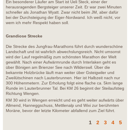
Ein besonderer Läufer am Start ist Ueli Steck, einer der
herausragenden Bergsteiger unserer Zeit. Er war zwei Minuten
schneller als Jonathan Wyatt. Zwar nicht beim JM, aber dafür
bei der Durchsteigung der Eiger-Nordwand. Ich weiß nicht, vor
wem ich mehr Respekt haben soll.
Grandiose Strecke
Die Strecke des Jungfrau-Marathons führt durch wunderschöne
Landschaft und ist wahrlich abwechslungsreich. Nicht umsonst
wird der Lauf regelmäßig zum schönsten Marathon der Welt
gewählt. Nach einer Aufwärmrunde durch Interlaken geht es
über Bönigen am Brienzer See nach Wilderswil. Über die
bekannte Holzbrücke läuft man weiter über Gsteigwiler und
Zweilütschinen nach Lauterbrunnen. Hier ist Halbzeit nach nur
300 Höhenmetern. Zur Erholung folgt eine flache ca. 5km lange
Runde im Lauterbrunner Tal. Bei KM 26 beginnt der Steilaufstieg
Richtung Wengen.
KM 30 wird in Wengen erreicht und es geht weiter aufwärts über
Allmend, Hanneggschuss, Mettlenalp und Wixi zur berühmten
Moräne, bevor der letzte Kilometer abfallend zum Ziel führt.
1
2
3
4
5