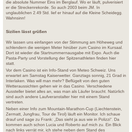
die absolute Nummer Eins im Berglauf. Wo er läuft, pulverisiert
er die Streckenrekorde. So auch 2003 beim JM. In
unglaublichen 2.49 Std. lief er hinauf auf die Kleine Scheidegg.
Wahnsinn!
Sizilien lässt grüßen
Wir lassen uns einfangen von der Stimmung am Höheweg und
schlendern die wenigen Meter hinüber zum Casino im Kursaal.
Dort ist wieder die Startnummernausgabe mit Expo. Auch die
Pasta-Party und Vorstellung der Spitzenathleten finden hier
statt.
Vor dem Casino ist ein Info-Stand von Meteo Schweiz. Uns
erwartet am Samstag Kaiserwetter. Ganztags sonnig, 21 Grad in
Interlaken. Was will man mehr? Beflügelt von den guten
Wetteraussichten gehen wir in das Casino. Verschiedene
Aussteller bietet alles an, was man als Läufer braucht. Natürlich
sind auch andere Laufveranstalter hier mit einem Stand
vertreten.
Neben einer Info zum Mountain-Marathon-Cup (Liechtenstein,
Zermatt, Jungfrau, Tour de Tirol) läuft ein Monitor. Ich schaue
drauf und sage zu Frank: „Das sieht ja aus wie in Polizzi“. Da
kommen auch schon Lucia und Roberto auf mich zu. Ein Blick
nach links verrät mir, ich stehe neben dem Stand des