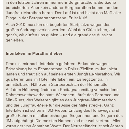
in den letzten Jahren immer mehr Bergmarathons die Szene
bereicherten. Aber kein anderer Bergmarathon kommt an den
Jungfrau-Marathon heran. Der Lauf ist und bleibt das Maß aller
Dinge in der Bergmarathonszene. Er ist Kult!
Auch 2010 mussten die begehrten Startplätze wegen des
großen Andrangs verlost werden. Wohl den Glücklichen, auf
geht’s, wir dürfen uns quälen – und die grandiose Aussicht
genießen.
Interlaken im Marathonfieber
Frank ist mir nach Interlaken gefahren. Er konnte wegen
Erkrankung beim Ecomaratona in Polizzi/Sizilien im Juni nicht
laufen und freut sich auf seinen ersten Jungfrau-Marathon. Wir
quartieren uns im Hotel Interlaken ein. Es liegt zentral in
unmittelbarer Nähe zum Startbereich an der Höhematte.
Auf dem Höheweg finden am Freitagnachmittag verschiedene
Rahmenwettbewerbe statt. Wir sehen Läufe des Pararace und
Mini-Runs, des Weiteren gibt es den Jungfrau-Minimarathon
und die Jungfrau-Meile für die Asse der Mittelstrecke. Ganz
Interlaken ist schon im JM-Fieber. Entlang des Höhewegs sind
große Fahnen mit allen bisherigen Siegerinnen und Siegern des
JM aufgehängt. Die meisten Namen sind mir wohlvertraut. Allen
voran der von Jonathan Wyatt. Der Neuseeländer ist seit Jahren