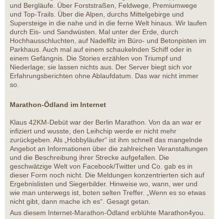
und Bergläufe. Über Forststraßen, Feldwege, Premiumwege
und Top-Trails. Über die Alpen, durchs Mittelgebirge und
Supersteige in die nahe und in die ferne Welt hinaus. Wir laufen
durch Eis- und Sandwüsten. Mal unter der Erde, durch
Hochhausschluchten, auf Nadelfilz im Büro- und Betonpisten im
Parkhaus. Auch mal auf einem schaukelnden Schiff oder in
einem Gefängnis. Die Stories erzählen von Triumpf und
Niederlage; sie lassen nichts aus. Der Server biegt sich vor
Erfahrungsberichten ohne Ablaufdatum. Das war nicht immer
so.
Marathon-Ödland im Internet
Klaus 42KM-Debüt war der Berlin Marathon. Von da an war er
infiziert und wusste, den Leihchip werde er nicht mehr
zurückgeben. Als „Hobbyläufer“ ist ihm schnell das mangelnde
Angebot an Informationen über die zahlreichen Veranstaltungen
und die Beschreibung ihrer Strecke aufgefallen. Die
geschwätzige Welt von Facebook/Twitter und Co. gab es in
dieser Form noch nicht. Die Meldungen konzentrierten sich auf
Ergebnislisten und Siegerbilder. Hinweise wo, wann, wer und
wie man unterwegs ist, boten selten Treffer. „Wenn es so etwas
nicht gibt, dann mache ich es“. Gesagt getan.
Aus diesem Internet-Marathon-Ödland erblühte Marathon4you.