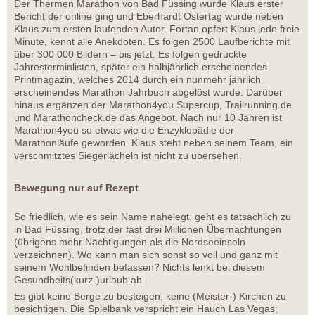
Der Thermen Marathon von Bad Füssing wurde Klaus erster
Bericht der online ging und Eberhardt Ostertag wurde neben
Klaus zum ersten laufenden Autor. Fortan opfert Klaus jede freie
Minute, kennt alle Anekdoten. Es folgen 2500 Laufberichte mit
über 300 000 Bildern – bis jetzt. Es folgen gedruckte
Jahresterminlisten, später ein halbjährlich erscheinendes
Printmagazin, welches 2014 durch ein nunmehr jährlich
erscheinendes Marathon Jahrbuch abgelöst wurde. Darüber
hinaus ergänzen der Marathon4you Supercup, Trailrunning.de
und Marathoncheck.de das Angebot. Nach nur 10 Jahren ist
Marathon4you so etwas wie die Enzyklopädie der
Marathonläufe geworden. Klaus steht neben seinem Team, ein
verschmitztes Siegerlächeln ist nicht zu übersehen.
Bewegung nur auf Rezept
So friedlich, wie es sein Name nahelegt, geht es tatsächlich zu
in Bad Füssing, trotz der fast drei Millionen Übernachtungen
(übrigens mehr Nächtigungen als die Nordseeinseln
verzeichnen). Wo kann man sich sonst so voll und ganz mit
seinem Wohlbefinden befassen? Nichts lenkt bei diesem
Gesundheits(kurz-)urlaub ab.
Es gibt keine Berge zu besteigen, keine (Meister-) Kirchen zu
besichtigen. Die Spielbank verspricht ein Hauch Las Vegas;