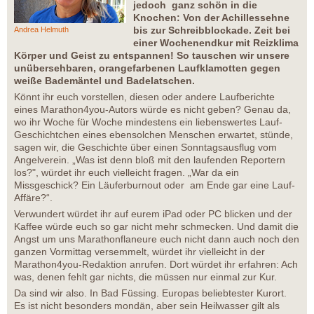
jedoch ganz schön in die
Knochen: Von der Achillessehne
bis zur Schreibblockade. Zeit bei
Andrea Helmuth
einer Wochenendkur mit Reizklima
Körper und Geist zu entspannen! So tauschen wir unsere
unübersehbaren, orangefarbenen Laufklamotten gegen
weiße Bademäntel und Badelatschen.
Könnt ihr euch vorstellen, diesen oder andere Laufberichte
eines Marathon4you-Autors würde es nicht geben? Genau da,
wo ihr Woche für Woche mindestens ein liebenswertes Lauf-
Geschichtchen eines ebensolchen Menschen erwartet, stünde,
sagen wir, die Geschichte über einen Sonntagsausflug vom
Angelverein. „Was ist denn bloß mit den laufenden Reportern
los?", würdet ihr euch vielleicht fragen. „War da ein
Missgeschick? Ein Läuferburnout oder am Ende gar eine Lauf-
Affäre?“.
Verwundert würdet ihr auf eurem iPad oder PC blicken und der
Kaffee würde euch so gar nicht mehr schmecken. Und damit die
Angst um uns Marathonflaneure euch nicht dann auch noch den
ganzen Vormittag versemmelt, würdet ihr vielleicht in der
Marathon4you-Redaktion anrufen. Dort würdet ihr erfahren: Ach
was, denen fehlt gar nichts, die müssen nur einmal zur Kur.
Da sind wir also. In Bad Füssing. Europas beliebtester Kurort.
Es ist nicht besonders mondän, aber sein Heilwasser gilt als