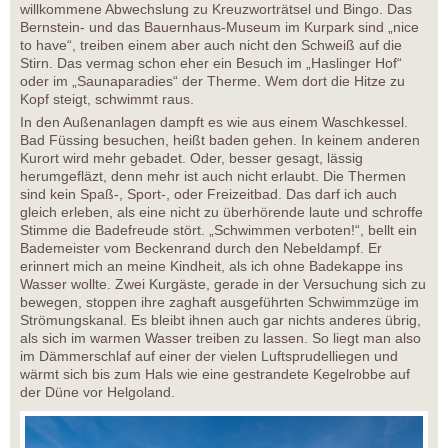
willkommene Abwechslung zu Kreuzworträtsel und Bingo. Das
Bernstein- und das Bauernhaus-Museum im Kurpark sind „nice
to have“, treiben einem aber auch nicht den Schweiß auf die
Stirn. Das vermag schon eher ein Besuch im „Haslinger Hof“
oder im „Saunaparadies“ der Therme. Wem dort die Hitze zu
Kopf steigt, schwimmt raus.
In den Außenanlagen dampft es wie aus einem Waschkessel.
Bad Füssing besuchen, heißt baden gehen. In keinem anderen
Kurort wird mehr gebadet. Oder, besser gesagt, lässig
herumgefläzt, denn mehr ist auch nicht erlaubt. Die Thermen
sind kein Spaß-, Sport-, oder Freizeitbad. Das darf ich auch
gleich erleben, als eine nicht zu überhörende laute und schroffe
Stimme die Badefreude stört. „Schwimmen verboten!“, bellt ein
Bademeister vom Beckenrand durch den Nebeldampf. Er
erinnert mich an meine Kindheit, als ich ohne Badekappe ins
Wasser wollte. Zwei Kurgäste, gerade in der Versuchung sich zu
bewegen, stoppen ihre zaghaft ausgeführten Schwimmzüge im
Strömungskanal. Es bleibt ihnen auch gar nichts anderes übrig,
als sich im warmen Wasser treiben zu lassen. So liegt man also
im Dämmerschlaf auf einer der vielen Luftsprudelliegen und
wärmt sich bis zum Hals wie eine gestrandete Kegelrobbe auf
der Düne vor Helgoland.