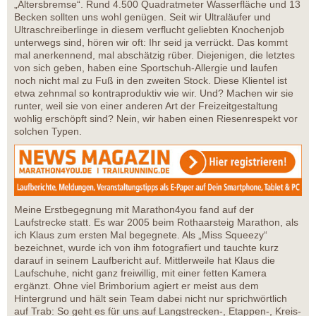
„Altersbremse“. Rund 4.500 Quadratmeter Wasserfläche und 13
Becken sollten uns wohl genügen. Seit wir Ultraläufer und
Ultraschreiberlinge in diesem verflucht geliebten Knochenjob
unterwegs sind, hören wir oft: Ihr seid ja verrückt. Das kommt
mal anerkennend, mal abschätzig rüber. Diejenigen, die letztes
von sich geben, haben eine Sportschuh-Allergie und laufen
noch nicht mal zu Fuß in den zweiten Stock. Diese Klientel ist
etwa zehnmal so kontraproduktiv wie wir. Und? Machen wir sie
runter, weil sie von einer anderen Art der Freizeitgestaltung
wohlig erschöpft sind? Nein, wir haben einen Riesenrespekt vor
solchen Typen.
Meine Erstbegegnung mit Marathon4you fand auf der
Laufstrecke statt. Es war 2005 beim Rothaarsteig Marathon, als
ich Klaus zum ersten Mal begegnete. Als „Miss Squeezy“
bezeichnet, wurde ich von ihm fotografiert und tauchte kurz
darauf in seinem Laufbericht auf. Mittlerweile hat Klaus die
Laufschuhe, nicht ganz freiwillig, mit einer fetten Kamera
ergänzt. Ohne viel Brimborium agiert er meist aus dem
Hintergrund und hält sein Team dabei nicht nur sprichwörtlich
auf Trab: So geht es für uns auf Langstrecken-, Etappen-, Kreis-