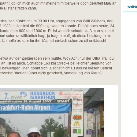
spannt, ob ich mich auch mit meinem mittlerweile doch gerüttelt Maß an
weite
e Distanz retten kann.
lshausen pünktlich um 09.00 Uhr, abgegeben von Willi Wülbeck, der
M 1983 in Helsinki die 800 m gewinnen konnte. Er hält noch heute, 24
korde über 800 und 1000 m. Es ist wirklich schade, daß man sich bei
rt sofort unwillkürlich fragt, ja fragen muß, ob diese Leistungen mit
 Ich hoffe es sehr für ihn. Man ist einfach schon zu oft enttäuscht
 etwa auf der Zielgeraden sein müßte. Wo? Ach, nur der Ultra Trail du
h an. Ist es auch. Schlappe 163 km Strecke bei leichter Steigung von
bewältigen. Man gönnt sich ja sonst nichts. Falls Ihr diesen Bericht
cherweise überlebt (aber nicht geschafft, Anmerkung von Klaus)!