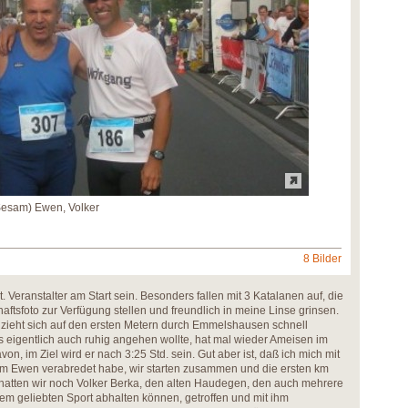
esam) Ewen, Volker
8 Bilder
t. Veranstalter am Start sein. Besonders fallen mit 3 Katalanen auf, die
haftsfoto zur Verfügung stellen und freundlich in meine Linse grinsen.
 zieht sich auf den ersten Metern durch Emmelshausen schnell
s eigentlich auch ruhig angehen wollte, hat mal wieder Ameisen im
von, im Ziel wird er nach 3:25 Std. sein. Gut aber ist, daß ich mich mit
m Ewen verabredet habe, wir starten zusammen und die ersten km
 hatten wir noch Volker Berka, den alten Haudegen, den auch mehrere
em geliebten Sport abhalten können, getroffen und mit ihm