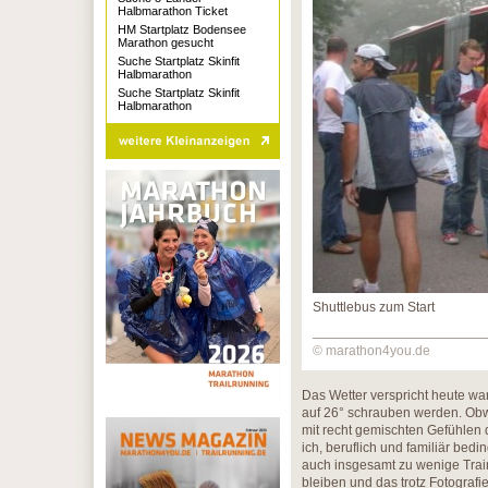
Halbmarathon Ticket
HM Startplatz Bodensee
Marathon gesucht
Suche Startplatz Skinfit
Halbmarathon
Suche Startplatz Skinfit
Halbmarathon
Shuttlebus zum Start
© marathon4you.de
Das Wetter verspricht heute war
auf 26° schrauben werden. Obwo
mit recht gemischten Gefühlen 
ich, beruflich und familiär bed
auch insgesamt zu wenige Train
bleiben und das trotz Fotografi