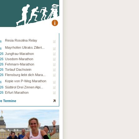
Resia Rosolina Relay
26
Mayrhofen Ultraks Zillert...
26
.26
Jungfrau-Marathon
.26
Usedom-Marathon
.26
Fehmarn-Marathon
.26
Torlauf Dachstein
.26
Flensburg liebt dich Mara...
Kopie von P-Weg Marathon
26
.26
Südtirol Drei Zinnen Alpi...
.26
Erfurt Marathon
re Termine