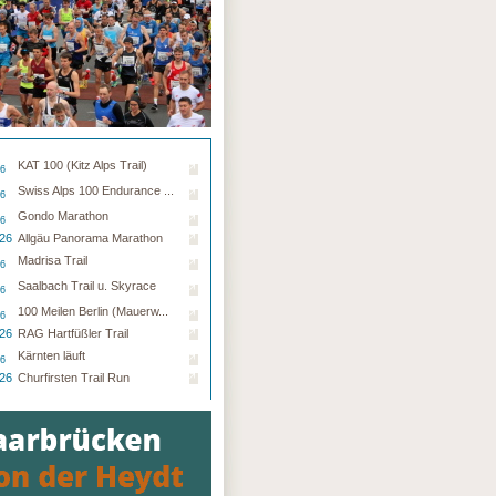
KAT 100 (Kitz Alps Trail)
26
Swiss Alps 100 Endurance ...
26
Gondo Marathon
26
.26
Allgäu Panorama Marathon
Madrisa Trail
26
Saalbach Trail u. Skyrace
26
100 Meilen Berlin (Mauerw...
26
.26
RAG Hartfüßler Trail
Kärnten läuft
26
.26
Churfirsten Trail Run