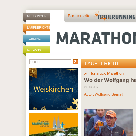
MELDUNGEN
LAUFBERICHTE
TERMINE
MAGAZIN
LAUFBERICHTE
Hunsrück Marathon
Wo der Wolfgang he
26.08.07
Autor:
Wolfgang Bernath