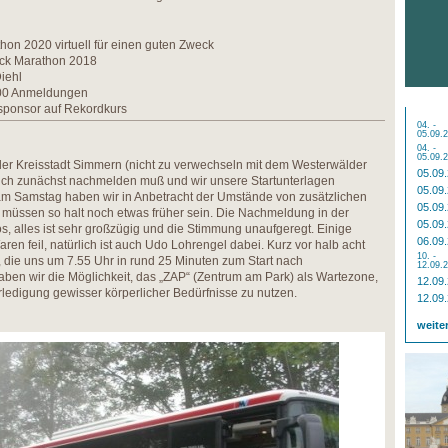
on 2020 virtuell für einen guten Zweck
ck Marathon 2018
iehl
000 Anmeldungen
lsponsor auf Rekordkurs
04. -
05.09.
04. -
05.09.
 der Kreisstadt Simmern (nicht zu verwechseln mit dem Westerwälder
05.09
ich zunächst nachmelden muß und wir unsere Startunterlagen
05.09
 am Samstag haben wir in Anbetracht der Umstände von zusätzlichen
05.09
d müssen so halt noch etwas früher sein. Die Nachmeldung in der
05.09
s, alles ist sehr großzügig und die Stimmung unaufgeregt. Einige
06.09
aren feil, natürlich ist auch Udo Lohrengel dabei. Kurz vor halb acht
10. -
, die uns um 7.55 Uhr in rund 25 Minuten zum Start nach
12.09.
ben wir die Möglichkeit, das „ZAP“ (Zentrum am Park) als Wartezone,
12.09
ledigung gewisser körperlicher Bedürfnisse zu nutzen.
12.09
weite