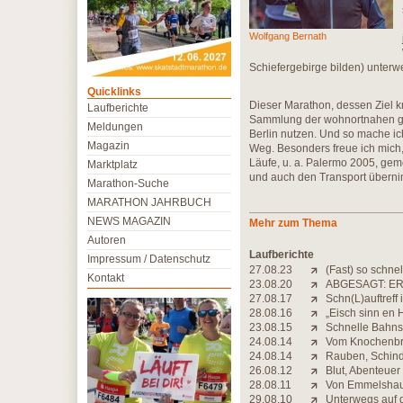
Wolfgang Bernath
Schiefergebirge bilden) unterw
Quicklinks
Dieser Marathon, dessen Ziel k
Laufberichte
Sammlung der wohnortnahen groß
Meldungen
Berlin nutzen. Und so mache i
Magazin
Weg. Besonders freue ich mich
Läufe, u. a. Palermo 2005, geme
Marktplatz
und auch den Transport überni
Marathon-Suche
MARATHON JAHRBUCH
NEWS MAGAZIN
Mehr zum Thema
Autoren
Laufberichte
Impressum / Datenschutz
27.08.23
(Fast) so schne
Kontakt
23.08.20
ABGESAGT: ER
27.08.17
Schn(L)auftreff
28.08.16
„Eisch sinn en 
23.08.15
Schnelle Bahns
24.08.14
Vom Knochenbre
24.08.14
Rauben, Schind
26.08.12
Blut, Abenteuer
28.08.11
Von Emmelshau
29.08.10
Unterwegs auf