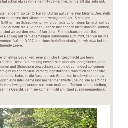
hat schon etwas von einer m4y.de-Familie, mir gefällt das sehr gut.
halten angeht“, so der O-Ton von Achim auf den ersten Metern. Dies stellt
dem die ersten drei Kilometer in wenig mehr als 15 Minuten
:40 min. im Schnitt wollten wir eigentlich laufen, denn für mich soll es
n und er hatte die 4 Stunden-Grenze bisher noch nicht knacken können,
. So sind wir auf den ersten 5 km durch Emmelshausen recht flott
 der Radweg auf dem ehemaligen Bahndamm aufnimmt, den wir bis ins
 werden. Auf der B 327, der Hunsrückhöhenstraße, die wir etwa bei km
ähnende Leere.
be ich etwas Bedenken, eine ähnliche Hitzeschlacht wie beim
u dürfen. Diese Befürchtung erweist sich aber als unbegründet, denn
umen und Sträuchern bewachsen und bietet, zumindest auf seinen
dem gibt es enorm viele Versorgungsstationen, was mich sehr positiv
nie erlebt habe, ist die Ausgabe von Getränken in schweinchenrosa
gisch eine intelligente und nachahmenswerte Lösung, die allerdings
icht verschwiegen werden soll: man muß beim Trinken stehen bleiben,
ser ins Gesicht, denn sie können nicht am Rand zusammengedrückt