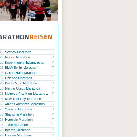
.26
Sydney Marathon
.26
Médoc Marathon
.26
Kopenhagen Halbmarathon
.26
BMW Berlin-Marathon
.26
Cardiff Halbmarathon
.26
Chicago Marathon
.26
Polar Circle Marathon
.26
Marine Corps Marathon
.26
Mainova Frankfurt Maratho...
.26
New York City Marathon
.26
Athens Authentic Marathon
.26
Valencia Marathon
.26
Shanghai Marathon
.26
Honolulu Marathon
.27
Tokio Marathon
.27
Boston Marathon
.27
London Marathon