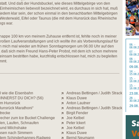
statt. Und daß der Hundsbuckel, wie dieses Mittelgebirge von den
Einheimischen liebevoll bezeichnet wird, es durchaus in sich hat, muß
jedem klar sein, der schon einmal in den benachbarten Mittelgebirgen
Westerwald, Eifel oder Taunus (die mit dem Hunsrück das Rheinische
egs war.
nappe 100 km von meinem Zuhause entfernt ist, fehlte noch in meiner
en Laufveranstaltungen und ich wollte ihn als Vorbereitungslauf für
06. -
ch mich mal wieder am frühen Sonntagmorgen um 06.00 Uhr auf den
08.08.
, daß sich mein Freund Hans-Peter Probst, mit dem ich schon mehrere
07. -
09.08.
insam bestritten habe, kurzfristig entschlossen hat, mich zu begleiten
08. -
mmt.
09.08.
09.08
14. -
15.08.
15. -
16.08.
15. -
16.08.
ll wie die Eisenbahn
Andreas Bettingen / Judith Strack
23.08
INNERST DU DICH? (56)
Klaus Duwe
28. -
30.08.
 im Hunsrück
Anton Lautner
29.08
Hunsrück Marathoni“
Andreas Bettingen / Judith Strack
trecke
Birgit Fender
cher zum Ice Bucket Challenge
Joe Kelbel
en, Laufen, Schnaufen
Peter Ickert
 und Milchshake
Joe Kelbel
sen nach Simmern
Klaus Duwe
 dem Schinderhannes-Radweg
Bernd Neumann