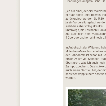
Erfahrungen ausgetauscht. Das 
„Ich bin einer, der erst mal ver
er auch sofort unter Beweis, in
zurückgelegt werden! So 5:30 – 5
ja ein Vorbereitungslauf werde
sieht dies aber völlig streßfrei
unterwegs, bis uns nach 5 km
Ziel auch nicht mehr verlassen
4 überqueren, herrscht noch g
In Anbetracht der Witterung ha
Mittelrhein-Marathon erleben z
der Bahndamm ist schön mit Bä
ersten 25 km viel Schatten. Zu
überrascht. Was ich auch noch 
Zahnputzbechern. Das ist ökolo
auch einen Nachteil hat, der n
sonst schwappt einem das Was
werden.