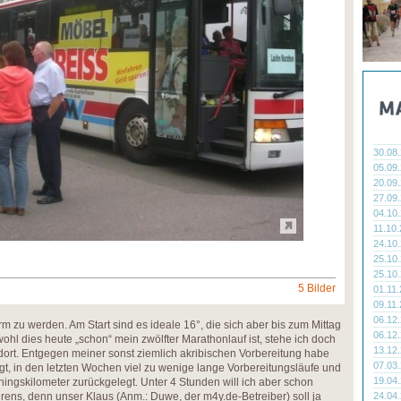
30.08
05.09
20.09
27.09
04.10
11.10
24.10
25.10
25.10
5 Bilder
01.11
09.11
06.12
m zu werden. Am Start sind es ideale 16°, die sich aber bis zum Mittag
06.12
hl dies heute „schon“ mein zwölfter Marathonlauf ist, stehe ich doch
13.12
dort. Entgegen meiner sonst ziemlich akribischen Vorbereitung habe
07.03
ingt, in den letzten Wochen viel zu wenige lange Vorbereitungsläufe und
19.04
ingskilometer zurückgelegt. Unter 4 Stunden will ich aber schon
24.04
erens, denn unser Klaus (Anm.: Duwe, der m4y.de-Betreiber) soll ja