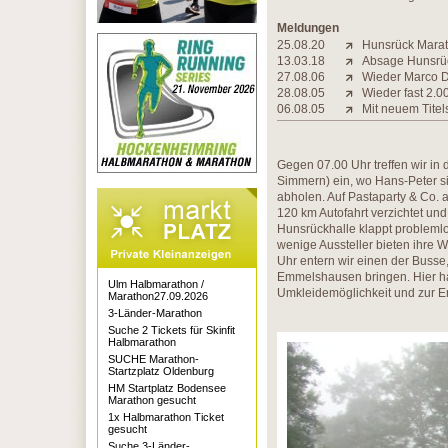
Meldungen
25.08.20
Hunsrück Marath
13.03.18
Absage Hunsrü
27.08.06
Wieder Marco D
28.08.05
Wieder fast 2.
06.08.05
Mit neuem Tite
Gegen 07.00 Uhr treffen wir in
Simmern) ein, wo Hans-Peter s
abholen. Auf Pastaparty & Co.
120 km Autofahrt verzichtet un
Hunsrückhalle klappt problemlo
wenige Aussteller bieten ihre W
Uhr entern wir einen der Busse
Emmelshausen bringen. Hier ha
Ulm Halbmarathon /
Umkleidemöglichkeit und zur Er
Marathon27.09.2026
3-Länder-Marathon
Suche 2 Tickets für Skinfit
Halbmarathon
SUCHE Marathon-
Startzplatz Oldenburg
HM Startplatz Bodensee
Marathon gesucht
1x Halbmarathon Ticket
gesucht
Suche 3-Länder-