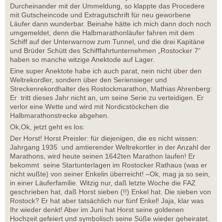
Durcheinander mit der Ummeldung, so klappte das Procedere
mit Gutscheincode und Extragutschrift für neu geworbene
Läufer dann wunderbar. Beinahe hätte ich mich dann doch noch
umgemeldet, denn die Halbmarathonläufer fahren mit dem
Schiff auf der Unterwarnow zum Tunnel, und die drei Kapitäne
und Brüder Schütt des Schifffahrtunternehmen „Rostocker 7“
haben so manche witzige Anektode auf Lager.
Eine super Anektote habe ich auch parat, nein nicht über den
Weltrekordler, sondern über den Seriensieger und
Streckenrekordhalter des Rostockmarathon, Mathias Ahrenberg:
Er tritt dieses Jahr nicht an, um seine Serie zu verteidigen. Er
verlor eine Wette und wird mit Nordicstöckchen die
Halbmarathonstrecke abgehen.
Ok,Ok, jetzt geht es los:
Der Horst! Horst Preisler: für diejenigen, die es nicht wissen:
Jahrgang 1935 und amtierender Weltrekortler in der Anzahl der
Marathons, wird heute seinen 1642ten Marathon laufen! Er
bekommt seine Startunterlagen im Rostocker Rathaus (was er
nicht wußte) von seiner Enkelin überreicht! –Ok, mag ja so sein,
in einer Läuferfamilie. Witzig nur, daß letzte Woche die FAZ
geschrieben hat, daß Horst sieben (!!) Enkel hat. Die sieben von
Rostock? Er hat aber tatsächlich nur fünf Enkel! Jaja, klar was
Ihr wieder denkt! Aber im Juni hat Horst seine goldenen
Hochzeit gefeiert und symbolisch seine Süße wieder geheiratet.