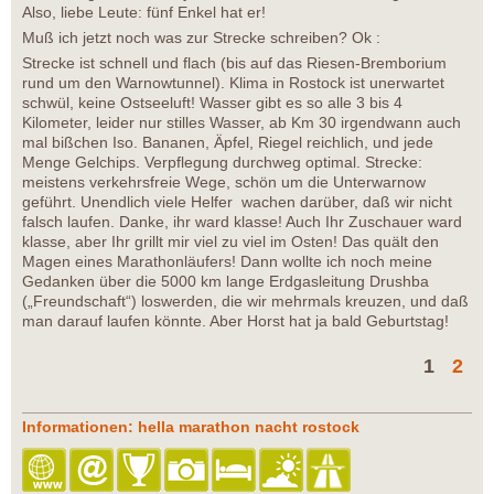
Also, liebe Leute: fünf Enkel hat er!
Muß ich jetzt noch was zur Strecke schreiben? Ok :
Strecke ist schnell und flach (bis auf das Riesen-Bremborium
rund um den Warnowtunnel). Klima in Rostock ist unerwartet
schwül, keine Ostseeluft! Wasser gibt es so alle 3 bis 4
Kilometer, leider nur stilles Wasser, ab Km 30 irgendwann auch
mal bißchen Iso. Bananen, Äpfel, Riegel reichlich, und jede
Menge Gelchips. Verpflegung durchweg optimal. Strecke:
meistens verkehrsfreie Wege, schön um die Unterwarnow
geführt. Unendlich viele Helfer wachen darüber, daß wir nicht
falsch laufen. Danke, ihr ward klasse! Auch Ihr Zuschauer ward
klasse, aber Ihr grillt mir viel zu viel im Osten! Das quält den
Magen eines Marathonläufers! Dann wollte ich noch meine
Gedanken über die 5000 km lange Erdgasleitung Drushba
(„Freundschaft“) loswerden, die wir mehrmals kreuzen, und daß
man darauf laufen könnte. Aber Horst hat ja bald Geburtstag!
1
2
Informationen: hella marathon nacht rostock