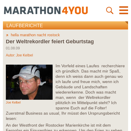
LAUFBERICHTE
hella marathon nacht rostock
Der Weltrekordler feiert Geburtstag
01.08.09
Autor:
Joe Kelbel
Im Vorfeld eines Laufes recherchiere
ich gründlich. Das macht mir Spaß,
denn ich weiss dann auch genau wo
ich laufe und freue mich, wenn ich
Gebäude und Landschaften
wiedererkenne. Doch was macht
man, wenn der Weltrekordler
plötzlich im Mittelpunkt steht? Ich
Joe Kelbel
spanne Euch auf die Folter!
Zuerstmal Business as usual, Ihr müsst den Ursprungsbericht
lesen:
An der Westfront der Rostocker Marienkirche ist mit dem
Fernglas ein Figurenfries zu erkennen. Um den Fries zu sehen,