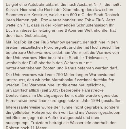
Es gibt eine Autobahnabfahrt, die nach Ausfahrt Nr 7, die heißt
Kessin. Hier sind die Reste der Stammburg des slawischen
Stammes der Kessiner, welche um 600 n.C. der Stadt Rostock
ihren Namen gab: Roz = auseinander und Tok = Fluß. Jetzt
wette ich 7:1, dass in der kommenden Schnupfensaison Ihr
Euch an diese Einleitung erinnert! Aber ein Weltrekordler hat
doch bald Geburtsatag!
Mit RozTok ist der Fluß Warnow gemeint, der sich hier in den
breiten, eiszeitlichen Fjord ergießt und die mit Hochseeschiffen
befahrbare Unterwarnow bildet. Ein Wehr teilt die Warnow von
der Unterwarnow. Hier bezieht die Stadt ihr Trinkwasser,
weshalb der Fluß oberhalb des Wehres nur mit
batteriebetriebenen Booten und Kanus befahren werden darf.
Die Unterwarnow wird vom 790 Meter langen Warnowtunnel
unterquert, den wir beim Marathonlauf zweimal durchlaufen
werden. Der Warnowtunnel ist die erste mautpflichtige,
privatwirtschaftlich (seit 2003) betriebene Fahrstrecke
Deutschlands im Durchgangsverkehr, dafür wurde eigens das
Fernstraßenprivatfinanzierungsgesetz im Jahr 1994 geschaffen.
Interessanterweise wurde der Tunnel nicht gegraben, sondern
die gefluteten Röhren wurden von Land ins Wasser geschoben,
mit Steinen gegen den Auftrieb abgedeckt und dann
ausgepumpt. Trotzdem beträgt die Wassertiefe oberhalb der
Röhren noch 11 Meter.