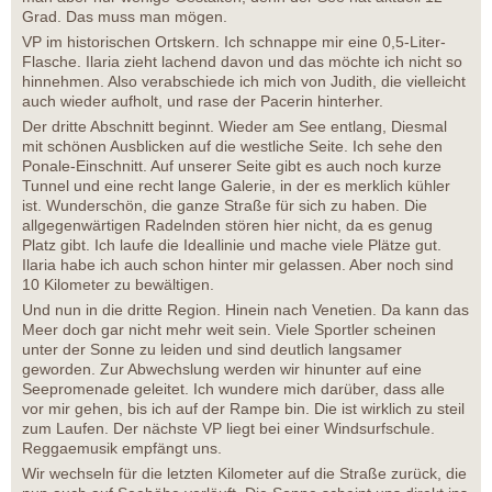
Grad. Das muss man mögen.
VP im historischen Ortskern. Ich schnappe mir eine 0,5-Liter-
Flasche. Ilaria zieht lachend davon und das möchte ich nicht so
hinnehmen. Also verabschiede ich mich von Judith, die vielleicht
auch wieder aufholt, und rase der Pacerin hinterher.
Der dritte Abschnitt beginnt. Wieder am See entlang, Diesmal
mit schönen Ausblicken auf die westliche Seite. Ich sehe den
Ponale-Einschnitt. Auf unserer Seite gibt es auch noch kurze
Tunnel und eine recht lange Galerie, in der es merklich kühler
ist. Wunderschön, die ganze Straße für sich zu haben. Die
allgegenwärtigen Radelnden stören hier nicht, da es genug
Platz gibt. Ich laufe die Ideallinie und mache viele Plätze gut.
Ilaria habe ich auch schon hinter mir gelassen. Aber noch sind
10 Kilometer zu bewältigen.
Und nun in die dritte Region. Hinein nach Venetien. Da kann das
Meer doch gar nicht mehr weit sein. Viele Sportler scheinen
unter der Sonne zu leiden und sind deutlich langsamer
geworden. Zur Abwechslung werden wir hinunter auf eine
Seepromenade geleitet. Ich wundere mich darüber, dass alle
vor mir gehen, bis ich auf der Rampe bin. Die ist wirklich zu steil
zum Laufen. Der nächste VP liegt bei einer Windsurfschule.
Reggaemusik empfängt uns.
Wir wechseln für die letzten Kilometer auf die Straße zurück, die