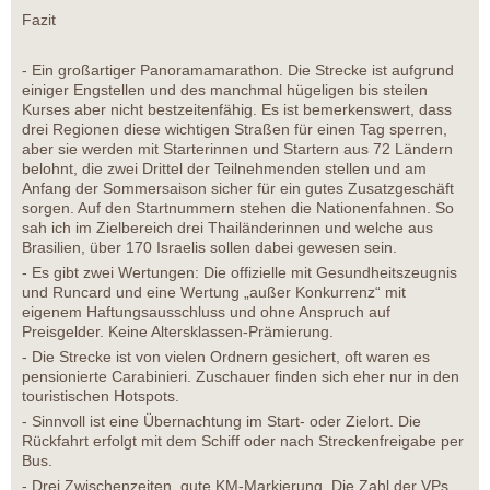
Fazit
- Ein großartiger Panoramamarathon. Die Strecke ist aufgrund
einiger Engstellen und des manchmal hügeligen bis steilen
Kurses aber nicht bestzeitenfähig. Es ist bemerkenswert, dass
drei Regionen diese wichtigen Straßen für einen Tag sperren,
aber sie werden mit Starterinnen und Startern aus 72 Ländern
belohnt, die zwei Drittel der Teilnehmenden stellen und am
Anfang der Sommersaison sicher für ein gutes Zusatzgeschäft
sorgen. Auf den Startnummern stehen die Nationenfahnen. So
sah ich im Zielbereich drei Thailänderinnen und welche aus
Brasilien, über 170 Israelis sollen dabei gewesen sein.
- Es gibt zwei Wertungen: Die offizielle mit Gesundheitszeugnis
und Runcard und eine Wertung „außer Konkurrenz“ mit
eigenem Haftungsausschluss und ohne Anspruch auf
Preisgelder. Keine Altersklassen-Prämierung.
- Die Strecke ist von vielen Ordnern gesichert, oft waren es
pensionierte Carabinieri. Zuschauer finden sich eher nur in den
touristischen Hotspots.
- Sinnvoll ist eine Übernachtung im Start- oder Zielort. Die
Rückfahrt erfolgt mit dem Schiff oder nach Streckenfreigabe per
Bus.
- Drei Zwischenzeiten, gute KM-Markierung. Die Zahl der VPs