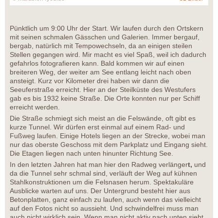
Pünktlich um 9:00 Uhr der Start. Wir laufen durch den Ortskern
mit seinen schmalen Gässchen und Galerien. Immer bergauf,
bergab, natürlich mit Tempowechseln, da an einigen steilen
Stellen gegangen wird. Mir macht es viel Spaß, weil ich dadurch
gefahrlos fotografieren kann. Bald kommen wir auf einen
breiteren Weg, der weiter am See entlang leicht nach oben
ansteigt. Kurz vor Kilometer drei haben wir dann die
Seeuferstraße erreicht. Hier an der Steilküste des Westufers
gab es bis 1932 keine Straße. Die Orte konnten nur per Schiff
erreicht werden.
Die Straße schmiegt sich meist an die Felswände, oft gibt es
kurze Tunnel. Wir dürfen erst einmal auf einem Rad- und
Fußweg laufen. Einige Hotels liegen an der Strecke, wobei man
nur das oberste Geschoss mit dem Parkplatz und Eingang sieht.
Die Etagen liegen nach unten hinunter Richtung See.
In den letzten Jahren hat man hier den Radweg verlänger
t,
und
da die Tunnel sehr schmal sind, verläuft der Weg auf kühnen
Stahlkonstruktionen um die Felsnasen herum. Spektakuläre
Ausblicke warten auf uns. Der Untergrund besteht hier aus
Betonplatten, ganz einfach zu laufen, auch wenn das vielleicht
auf den Fotos nicht so aussieht. Und schwindelfrei muss man
auch nicht wirklich sein. Wenn man nicht aktiv nach unten sieht,