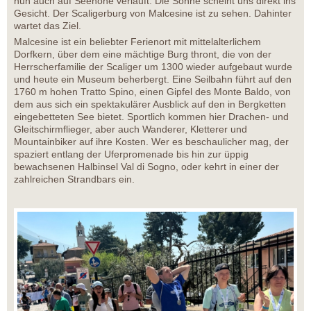
nun auch auf Seehöhe verläuft. Die Sonne scheint uns direkt ins
Gesicht. Der Scaligerburg von Malcesine ist zu sehen. Dahinter
wartet das Ziel.
Malcesine ist ein beliebter Ferienort mit mittelalterlichem
Dorfkern, über dem eine mächtige Burg thront, die von der
Herrscherfamilie der Scaliger um 1300 wieder aufgebaut wurde
und heute ein Museum beherbergt. Eine Seilbahn führt auf den
1760 m hohen Tratto Spino, einen Gipfel des Monte Baldo, von
dem aus sich ein spektakulärer Ausblick auf den in Bergketten
eingebetteten See bietet. Sportlich kommen hier Drachen- und
Gleitschirmflieger, aber auch Wanderer, Kletterer und
Mountainbiker auf ihre Kosten. Wer es beschaulicher mag, der
spaziert entlang der Uferpromenade bis hin zur üppig
bewachsenen Halbinsel Val di Sogno, oder kehrt in einer der
zahlreichen Strandbars ein.