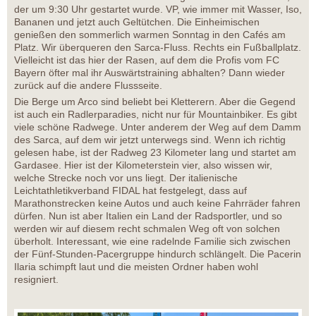
der um 9:30 Uhr gestartet wurde. VP, wie immer mit Wasser, Iso,
Bananen und jetzt auch Geltütchen. Die Einheimischen
genießen den sommerlich warmen Sonntag in den Cafés am
Platz. Wir überqueren den Sarca-Fluss. Rechts ein Fußballplatz.
Vielleicht ist das hier der Rasen, auf dem die Profis vom FC
Bayern öfter mal ihr Auswärtstraining abhalten? Dann wieder
zurück auf die andere Flussseite.
Die Berge um Arco sind beliebt bei Kletterern. Aber die Gegend
ist auch ein Radlerparadies, nicht nur für Mountainbiker. Es gibt
viele schöne Radwege. Unter anderem der Weg auf dem Damm
des Sarca, auf dem wir jetzt unterwegs sind. Wenn ich richtig
gelesen habe, ist der Radweg 23 Kilometer lang und startet am
Gardasee. Hier ist der Kilometerstein vier, also wissen wir,
welche Strecke noch vor uns liegt. Der italienische
Leichtathletikverband FIDAL hat festgelegt, dass auf
Marathonstrecken keine Autos und auch keine Fahrräder fahren
dürfen. Nun ist aber Italien ein Land der Radsportler, und so
werden wir auf diesem recht schmalen Weg oft von solchen
überholt. Interessant, wie eine radelnde Familie sich zwischen
der Fünf-Stunden-Pacergruppe hindurch schlängelt. Die Pacerin
Ilaria schimpft laut und die meisten Ordner haben wohl
resigniert.