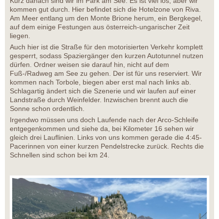
Kurz danach sind wir im Park am See. Es ist viel los, aber wir
kommen gut durch. Hier befindet sich die Hotelzone von Riva.
Am Meer entlang um den Monte Brione herum, ein Bergkegel,
auf dem einige Festungen aus österreich-ungarischer Zeit
liegen.
Auch hier ist die Straße für den motorisierten Verkehr komplett
gesperrt, sodass Spaziergänger den kurzen Autotunnel nutzen
dürfen. Ordner weisen sie darauf hin, nicht auf dem
Fuß-/Radweg am See zu gehen. Der ist für uns reserviert. Wir
kommen nach Torbole, biegen aber erst mal nach links ab.
Schlagartig ändert sich die Szenerie und wir laufen auf einer
Landstraße durch Weinfelder. Inzwischen brennt auch die
Sonne schon ordentlich.
Irgendwo müssen uns doch Laufende nach der Arco-Schleife
entgegenkommen und siehe da, bei Kilometer 16 sehen wir
gleich drei Lauflinien. Links von uns kommen gerade die 4:45-
Pacerinnen von einer kurzen Pendelstrecke zurück. Rechts die
Schnellen sind schon bei km 24.