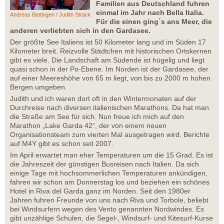
Familien aus Deutschland fuhren
einmal im Jahr nach Bella Italia.
Andreas Bettingen / Judith Strack
Für die einen ging´s ans Meer, die
anderen verliebten sich in den Gardasee.
Der größte See Italiens ist 50 Kilometer lang und im Süden 17
Kilometer breit. Reizvolle Städtchen mit historischen Ortskernen
gibt es viele. Die Landschaft am Südende ist hügelig und liegt
quasi schon in der Po-Ebene. Im Norden ist der Gardasee, der
auf einer Meereshöhe von 65 m liegt, von bis zu 2000 m hohen
Bergen umgeben.
Judith und ich waren dort oft in den Wintermonaten auf der
Durchreise nach diversen italienischen Marathons. Da hat man
die Straße am See für sich. Nun freue ich mich auf den
Marathon „Lake Garda 42“, der von einem neuen
Organisationsteam zum vierten Mal ausgetragen wird. Berichte
auf M4Y gibt es schon seit 2007.
Im April erwartet man eher Temperaturen um die 15 Grad. Es ist
die Jahreszeit der günstigen Busreisen nach Italien. Da sich
einige Tage mit hochsommerlichen Temperaturen ankündigen,
fahren wir schon am Donnerstag los und beziehen ein schönes
Hotel in Riva del Garda ganz im Norden. Seit den 1980er
Jahren fuhren Freunde von uns nach Riva und Torbole, beliebt
bei Windsurfern wegen des Vento genannten Nordwindes. Es
gibt unzählige Schulen, die Segel-, Windsurf- und Kitesurf-Kurse