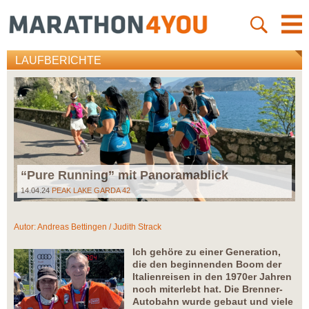
LAUFBERICHTE
“Pure Running” mit Panoramablick
14.04.24
PEAK LAKE GARDA 42
Autor:
Andreas Bettingen / Judith Strack
Ich gehöre zu einer Generation,
die den beginnenden Boom der
Italienreisen in den 1970er Jahren
noch miterlebt hat. Die Brenner-
Autobahn wurde gebaut und viele