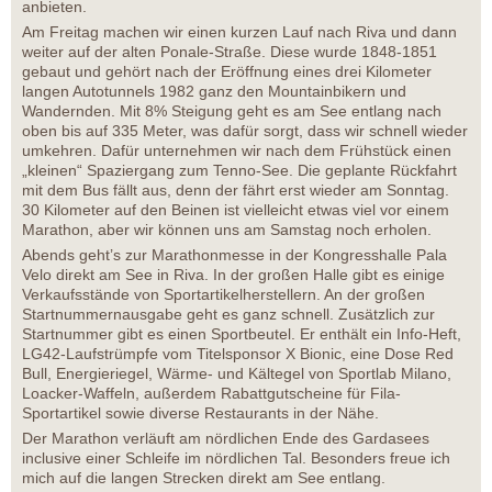
anbieten.
Am Freitag machen wir einen kurzen Lauf nach Riva und dann
weiter auf der alten Ponale-Straße. Diese wurde 1848-1851
gebaut und gehört nach der Eröffnung eines drei Kilometer
langen Autotunnels 1982 ganz den Mountainbikern und
Wandernden. Mit 8% Steigung geht es am See entlang nach
oben bis auf 335 Meter, was dafür sorgt, dass wir schnell wieder
umkehren. Dafür unternehmen wir nach dem Frühstück einen
„kleinen“ Spaziergang zum Tenno-See. Die geplante Rückfahrt
mit dem Bus fällt aus, denn der fährt erst wieder am Sonntag.
30 Kilometer auf den Beinen ist vielleicht etwas viel vor einem
Marathon, aber wir können uns am Samstag noch erholen.
Abends geht’s zur Marathonmesse in der Kongresshalle Pala
Velo direkt am See in Riva. In der großen Halle gibt es einige
Verkaufsstände von Sportartikelherstellern. An der großen
Startnummernausgabe geht es ganz schnell. Zusätzlich zur
Startnummer gibt es einen Sportbeutel. Er enthält ein Info-Heft,
LG42-Laufstrümpfe vom Titelsponsor X Bionic, eine Dose Red
Bull, Energieriegel, Wärme- und Kältegel von Sportlab Milano,
Loacker-Waffeln, außerdem Rabattgutscheine für Fila-
Sportartikel sowie diverse Restaurants in der Nähe.
Der Marathon verläuft am nördlichen Ende des Gardasees
inclusive einer Schleife im nördlichen Tal. Besonders freue ich
mich auf die langen Strecken direkt am See entlang.