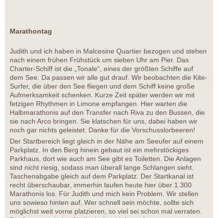
Marathontag
Judith und ich haben in Malcesine Quartier bezogen und stehen
nach einem frühen Frühstück um sieben Uhr am Pier. Das
Charter-Schiff ist die „Tonale“, eines der größten Schiffe auf
dem See. Da passen wir alle gut drauf. Wir beobachten die Kite-
Surfer, die über den See fliegen und dem Schiff keine große
Aufmerksamkeit schenken. Kurze Zeit später werden wir mit
fetzigen Rhythmen in Limone empfangen. Hier warten die
Halbmarathonis auf den Transfer nach Riva zu den Bussen, die
sie nach Arco bringen. Sie klatschen für uns, dabei haben wir
noch gar nichts geleistet. Danke für die Vorschusslorbeeren!
Der Startbereich liegt gleich in der Nähe am Seeufer auf einem
Parkplatz. In den Berg hinein gebaut ist ein mehrstöckiges
Parkhaus, dort wie auch am See gibt es Toiletten. Die Anlagen
sind nicht riesig, sodass man überall lange Schlangen sieht.
Taschenabgabe gleich auf dem Parkplatz. Der Startkanal ist
recht überschaubar, immerhin laufen heute hier über 1.300
Marathonis los. Für Judith und mich kein Problem. Wir stellen
uns sowieso hinten auf. Wer schnell sein möchte, sollte sich
möglichst weit vorne platzieren, so viel sei schon mal verraten.