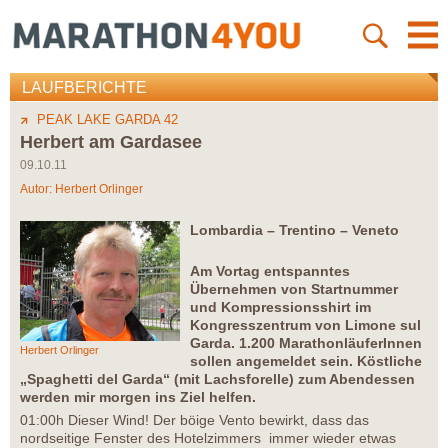
LAUFBERICHTE
PEAK LAKE GARDA 42
Herbert am Gardasee
09.10.11
Autor:
Herbert Orlinger
Lombardia – Trentino – Veneto
Am Vortag entspanntes
Übernehmen von Startnummer
und Kompressionsshirt im
Kongresszentrum von Limone sul
Garda. 1.200 MarathonläuferInnen
Herbert Orlinger
sollen angemeldet sein. Köstliche
„Spaghetti del Garda“ (mit Lachsforelle) zum Abendessen
werden mir morgen ins Ziel helfen.
01:00h Dieser Wind! Der böige Vento bewirkt, dass das
nordseitige Fenster des Hotelzimmers immer wieder etwas