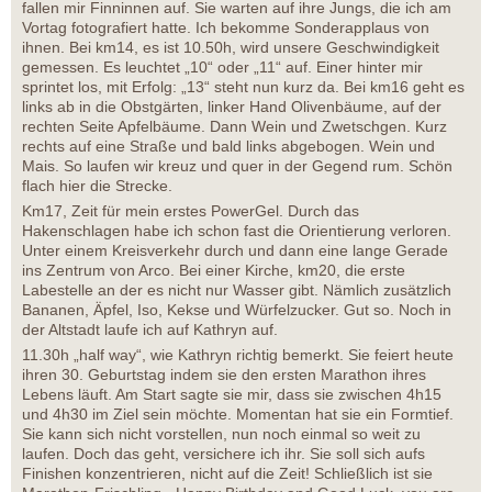
fallen mir Finninnen auf. Sie warten auf ihre Jungs, die ich am
Vortag fotografiert hatte. Ich bekomme Sonderapplaus von
ihnen. Bei km14, es ist 10.50h, wird unsere Geschwindigkeit
gemessen. Es leuchtet „10“ oder „11“ auf. Einer hinter mir
sprintet los, mit Erfolg: „13“ steht nun kurz da. Bei km16 geht es
links ab in die Obstgärten, linker Hand Olivenbäume, auf der
rechten Seite Apfelbäume. Dann Wein und Zwetschgen. Kurz
rechts auf eine Straße und bald links abgebogen. Wein und
Mais. So laufen wir kreuz und quer in der Gegend rum. Schön
flach hier die Strecke.
Km17, Zeit für mein erstes PowerGel. Durch das
Hakenschlagen habe ich schon fast die Orientierung verloren.
Unter einem Kreisverkehr durch und dann eine lange Gerade
ins Zentrum von Arco. Bei einer Kirche, km20, die erste
Labestelle an der es nicht nur Wasser gibt. Nämlich zusätzlich
Bananen, Äpfel, Iso, Kekse und Würfelzucker. Gut so. Noch in
der Altstadt laufe ich auf Kathryn auf.
11.30h „half way“, wie Kathryn richtig bemerkt. Sie feiert heute
ihren 30. Geburtstag indem sie den ersten Marathon ihres
Lebens läuft. Am Start sagte sie mir, dass sie zwischen 4h15
und 4h30 im Ziel sein möchte. Momentan hat sie ein Formtief.
Sie kann sich nicht vorstellen, nun noch einmal so weit zu
laufen. Doch das geht, versichere ich ihr. Sie soll sich aufs
Finishen konzentrieren, nicht auf die Zeit! Schließlich ist sie