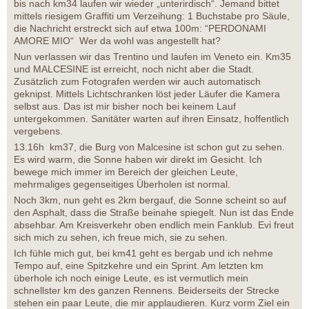
bis nach km34 laufen wir wieder „unterirdisch“. Jemand bittet
mittels riesigem Graffiti um Verzeihung: 1 Buchstabe pro Säule,
die Nachricht erstreckt sich auf etwa 100m: “PERDONAMI
AMORE MIO“ Wer da wohl was angestellt hat?
Nun verlassen wir das Trentino und laufen im Veneto ein. Km35
und MALCESINE ist erreicht, noch nicht aber die Stadt.
Zusätzlich zum Fotografen werden wir auch automatisch
geknipst. Mittels Lichtschranken löst jeder Läufer die Kamera
selbst aus. Das ist mir bisher noch bei keinem Lauf
untergekommen. Sanitäter warten auf ihren Einsatz, hoffentlich
vergebens.
13.16h km37, die Burg von Malcesine ist schon gut zu sehen.
Es wird warm, die Sonne haben wir direkt im Gesicht. Ich
bewege mich immer im Bereich der gleichen Leute,
mehrmaliges gegenseitiges Überholen ist normal.
Noch 3km, nun geht es 2km bergauf, die Sonne scheint so auf
den Asphalt, dass die Straße beinahe spiegelt. Nun ist das Ende
absehbar. Am Kreisverkehr oben endlich mein Fanklub. Evi freut
sich mich zu sehen, ich freue mich, sie zu sehen.
Ich fühle mich gut, bei km41 geht es bergab und ich nehme
Tempo auf, eine Spitzkehre und ein Sprint. Am letzten km
überhole ich noch einige Leute, es ist vermutlich mein
schnellster km des ganzen Rennens. Beiderseits der Strecke
stehen ein paar Leute, die mir applaudieren. Kurz vorm Ziel ein