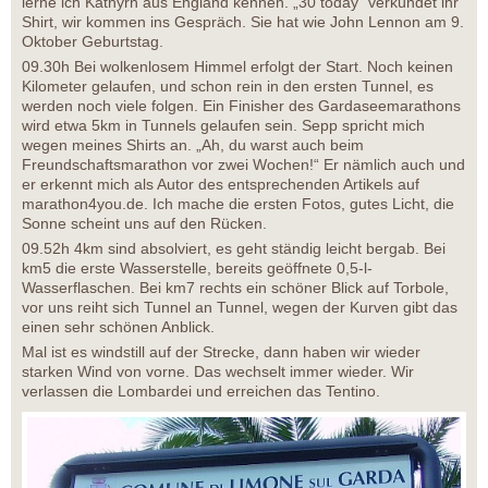
lerne ich Kathyrn aus England kennen. „30 today“ verkündet ihr
Shirt, wir kommen ins Gespräch. Sie hat wie John Lennon am 9.
Oktober Geburtstag.
09.30h Bei wolkenlosem Himmel erfolgt der Start. Noch keinen
Kilometer gelaufen, und schon rein in den ersten Tunnel, es
werden noch viele folgen. Ein Finisher des Gardaseemarathons
wird etwa 5km in Tunnels gelaufen sein. Sepp spricht mich
wegen meines Shirts an. „Ah, du warst auch beim
Freundschaftsmarathon vor zwei Wochen!“ Er nämlich auch und
er erkennt mich als Autor des entsprechenden Artikels auf
marathon4you.de. Ich mache die ersten Fotos, gutes Licht, die
Sonne scheint uns auf den Rücken.
09.52h 4km sind absolviert, es geht ständig leicht bergab. Bei
km5 die erste Wasserstelle, bereits geöffnete 0,5-l-
Wasserflaschen. Bei km7 rechts ein schöner Blick auf Torbole,
vor uns reiht sich Tunnel an Tunnel, wegen der Kurven gibt das
einen sehr schönen Anblick.
Mal ist es windstill auf der Strecke, dann haben wir wieder
starken Wind von vorne. Das wechselt immer wieder. Wir
verlassen die Lombardei und erreichen das Tentino.