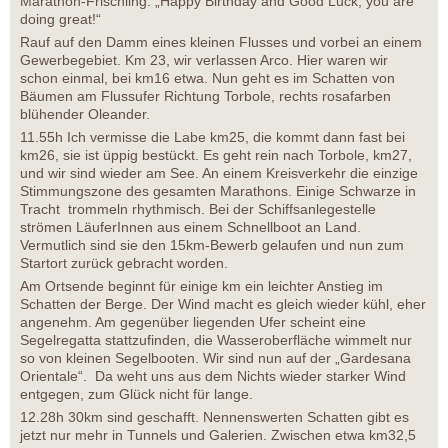
Marathon-Frischling. „Happy Birthday and Good Luck, you are
doing great!“
Rauf auf den Damm eines kleinen Flusses und vorbei an einem
Gewerbegebiet. Km 23, wir verlassen Arco. Hier waren wir
schon einmal, bei km16 etwa. Nun geht es im Schatten von
Bäumen am Flussufer Richtung Torbole, rechts rosafarben
blühender Oleander.
11.55h Ich vermisse die Labe km25, die kommt dann fast bei
km26, sie ist üppig bestückt. Es geht rein nach Torbole, km27,
und wir sind wieder am See. An einem Kreisverkehr die einzige
Stimmungszone des gesamten Marathons. Einige Schwarze in
Tracht trommeln rhythmisch. Bei der Schiffsanlegestelle
strömen LäuferInnen aus einem Schnellboot an Land.
Vermutlich sind sie den 15km-Bewerb gelaufen und nun zum
Startort zurück gebracht worden.
Am Ortsende beginnt für einige km ein leichter Anstieg im
Schatten der Berge. Der Wind macht es gleich wieder kühl, eher
angenehm. Am gegenüber liegenden Ufer scheint eine
Segelregatta stattzufinden, die Wasseroberfläche wimmelt nur
so von kleinen Segelbooten. Wir sind nun auf der „Gardesana
Orientale“. Da weht uns aus dem Nichts wieder starker Wind
entgegen, zum Glück nicht für lange.
12.28h 30km sind geschafft. Nennenswerten Schatten gibt es
jetzt nur mehr in Tunnels und Galerien. Zwischen etwa km32,5