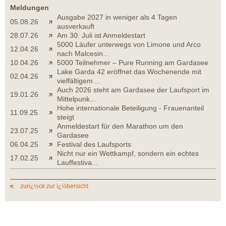
Meldungen
Ausgabe 2027 in weniger als 4 Tagen
05.08.26
ausverkauft
28.07.26
Am 30. Juli ist Anmeldestart
5000 Läufer unterwegs von Limone und Arco
12.04.26
nach Malcesin...
10.04.26
5000 Teilnehmer – Pure Running am Gardasee
Lake Garda 42 eröffnet das Wochenende mit
02.04.26
vielfältigem ...
Auch 2026 steht am Gardasee der Laufsport im
19.01.26
Mittelpunk...
Hohe internationale Beteiligung - Frauenanteil
11.09.25
steigt
Anmeldestart für den Marathon um den
23.07.25
Gardasee
06.04.25
Festival des Laufsports
Nicht nur ein Wettkampf, sondern ein echtes
17.02.25
Lauffestiva...
zurï¿½ck zur ï¿½bersicht