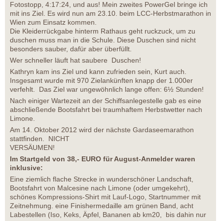
Fotostopp, 4:17:24, und aus! Mein zweites PowerGel bringe ich
mit ins Ziel. Es wird nun am 23.10. beim LCC-Herbstmarathon in
Wien zum Einsatz kommen.
Die Kleiderrückgabe hinterm Rathaus geht ruckzuck, um zu
duschen muss man in die Schule. Diese Duschen sind nicht
besonders sauber, dafür aber überfüllt.
Wer schneller läuft hat saubere Duschen!
Kathryn kam ins Ziel und kann zufrieden sein, Kurt auch.
Insgesamt wurde mit 970 Zielankünften knapp der 1.000er
verfehlt. Das Ziel war ungewöhnlich lange offen: 6½ Stunden!
Nach einiger Wartezeit an der Schiffsanlegestelle gab es eine
abschließende Bootsfahrt bei traumhaftem Herbstwetter nach
Limone
Am 14. Oktober 2012 wird der nächste Gardaseemarathon
stattfinden. NICHT
VERSÄUME
Im Startgeld von 38,- EURO für August-Anmelder waren
inklusive:
Eine ziemlich flache Strecke in wunderschöner Landschaft,
Bootsfahrt von Malcesine nach Limone (oder umgekehrt),
schönes Kompressions-Shirt mit Lauf-Logo, Startnummer mit
Zeitnehmung. eine Finishermedaille am grünen Band, acht
Labestellen (Iso, Keks, Äpfel, Bananen ab km20, bis dahin nur