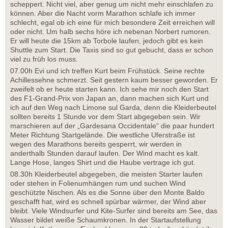
scheppert. Nicht viel, aber genug um nicht mehr einschlafen zu
können. Aber die Nacht vorm Marathon schlafe ich immer
schlecht, egal ob ich eine für mich besondere Zeit erreichen will
oder nicht. Um halb sechs höre ich nebenan Norbert rumoren.
Er will heute die 15km ab Torbole laufen, jedoch gibt es kein
Shuttle zum Start. Die Taxis sind so gut gebucht, dass er schon
viel zu früh los muss.
07.00h Evi und ich treffen Kurt beim Frühstück. Seine rechte
Achillessehne schmerzt. Seit gestern kaum besser geworden. Er
zweifelt ob er heute starten kann. Ich sehe mir noch den Start
des F1-Grand-Prix von Japan an, dann machen sich Kurt und
ich auf den Weg nach Limone sul Garda, denn die Kleiderbeutel
sollten bereits 1 Stunde vor dem Start abgegeben sein. Wir
marschieren auf der „Gardesana Occidentale“ die paar hundert
Meter Richtung Startgelände. Die westliche Uferstraße ist
wegen des Marathons bereits gesperrt, wir werden in
anderthalb Stunden darauf laufen. Der Wind macht es kalt.
Lange Hose, langes Shirt und die Haube vertrage ich gut.
08.30h Kleiderbeutel abgegeben, die meisten Starter laufen
oder stehen in Folienumhängen rum und suchen Wind
geschützte Nischen. Als es die Sonne über den Monte Baldo
geschafft hat, wird es schnell spürbar wärmer, der Wind aber
bleibt. Viele Windsurfer und Kite-Surfer sind bereits am See, das
Wasser bildet weiße Schaumkronen. In der Startaufstellung