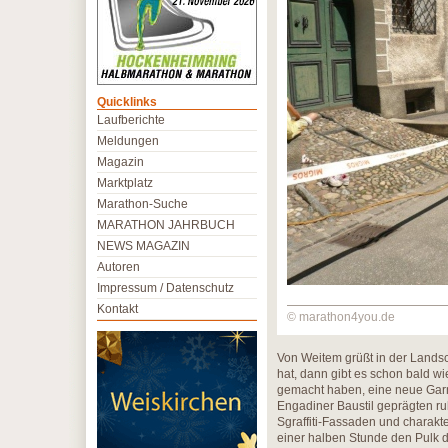
Quicklinks
Laufberichte
Meldungen
Magazin
Marktplatz
Marathon-Suche
MARATHON JAHRBUCH
NEWS MAGAZIN
Autoren
Impressum / Datenschutz
Kontakt
© marathon4you.de
Von Weitem grüßt in der Lands
hat, dann gibt es schon bald w
gemacht haben, eine neue Garn
Engadiner Baustil geprägten ru
Sgraffiti-Fassaden und charakt
einer halben Stunde den Pulk d