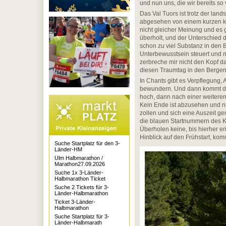
und nun uns, die wir bereits so
Das Val Tuors ist trotz der lan
abgesehen von einem kurzen kräf
nicht gleicher Meinung und es 
überholt, und der Unterschied 
schon zu viel Substanz in den 
Unterbewusstsein steuert und mi
zerbreche mir nicht den Kopf d
diesen Traumtag in den Bergen g
In Chants gibt es Verpflegung
bewundern. Und dann kommt der
hoch, dann nach einer weiteren 
Kein Ende ist abzusehen und n
zollen und sich eine Auszeit g
die blauen Startnummern des K
Überholen keine, bis hierher er
Hinblick auf den Frühstart, ko
Suche Startplatz für den 3-
Länder-HM
Ulm Halbmarathon /
Marathon27.09.2026
Suche 1x 3-Länder-
Halbmarathon Ticket
Suche 2 Tickets für 3-
Länder-Halbmarathon
Ticket 3-Länder-
Halbmarathon
Suche Startplatz für 3-
Länder-Halbmarath