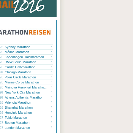
.26
Sydney Marathon
.26
Médoc Marathon
.26
Kopenhagen Halbmarathon
.26
BMW Berlin-Marathon
.26
Cardiff Halbmarathon
.26
Chicago Marathon
.26
Polar Circle Marathon
.26
Marine Corps Marathon
.26
Mainova Frankfurt Maratho...
.26
New York City Marathon
.26
Athens Authentic Marathon
.26
Valencia Marathon
.26
Shanghai Marathon
.26
Honolulu Marathon
.27
Tokio Marathon
.27
Boston Marathon
.27
London Marathon