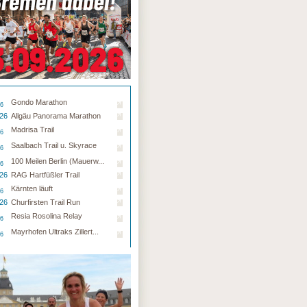
Gondo Marathon
26
.26
Allgäu Panorama Marathon
Madrisa Trail
26
Saalbach Trail u. Skyrace
26
100 Meilen Berlin (Mauerw...
26
.26
RAG Hartfüßler Trail
Kärnten läuft
26
.26
Churfirsten Trail Run
Resia Rosolina Relay
26
Mayrhofen Ultraks Zillert...
26