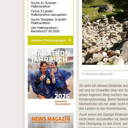
Suche 2x 3Länder-
Halbmarathon
Ticket 3-Länder-
Halbmarathon abzugeben
Suche Startplatz 3Länder-
Halbmarathon
Ulm Halbmarathon /
Marathon27.09.2026
© marathon4you.de
So sehr ich dieses Gelände auch 
wir uns im Unwetter über ein S
einen eigenen Weg suchen musst
Kindergeburtstag. Beim Gedank
Moment bin ich mir aber nicht m
ein Leiden in der Komfortzone,
Auch wenn die üppige Blütenpr
nicht mehr anzutreffen ist, ble
den Übergang zu der Zone, wo 