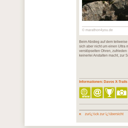
© marathon4you.de
Beim Abstieg auf dem teilweise
sich aber nicht um einen Ultra 
verstöpselten Ohren, zufrieden
keinerlei Anstalten macht, zur Se
Informationen: Davos X-Trails
zurï¿½ck zur ï¿½bersicht