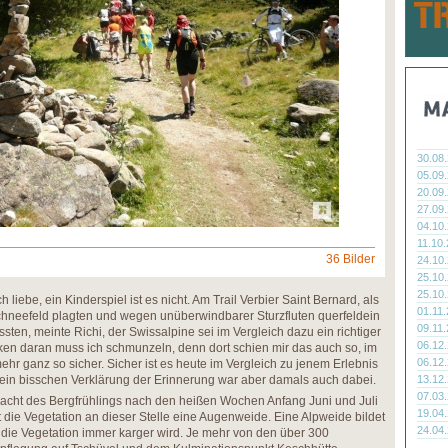
30.08
05.09
20.09
27.09
04.10
11.10
36 Bilder
24.10
25.10
25.10
liebe, ein Kinderspiel ist es nicht. Am Trail Verbier Saint Bernard, als
01.11
chneefeld plagten und wegen unüberwindbarer Sturzfluten querfeldein
09.11
en, meinte Richi, der Swissalpine sei im Vergleich dazu ein richtiger
06.12
en daran muss ich schmunzeln, denn dort schien mir das auch so, im
06.12
ehr ganz so sicher. Sicher ist es heute im Vergleich zu jenem Erlebnis
 ein bisschen Verklärung der Erinnerung war aber damals auch dabei.
13.12
07.03
acht des Bergfrühlings nach den heißen Wochen Anfang Juni und Juli
19.04
ibt die Vegetation an dieser Stelle eine Augenweide. Eine Alpweide bildet
24.04
die Vegetation immer karger wird. Je mehr von den über 300