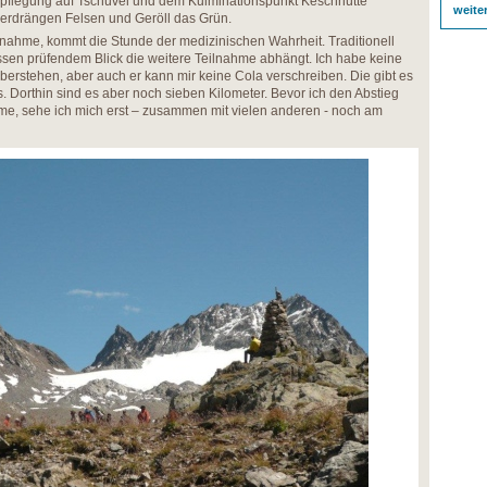
pflegung auf Tschüvel und dem Kulminationspunkt Keschhütte
weite
erdrängen Felsen und Geröll das Grün.
itnahme, kommt die Stunde der medizinischen Wahrheit. Traditionell
essen prüfendem Blick die weitere Teilnahme abhängt. Ich habe keine
berstehen, aber auch er kann mir keine Cola verschreiben. Die gibt es
s. Dorthin sind es aber noch sieben Kilometer. Bevor ich den Abstieg
ehme, sehe ich mich erst – zusammen mit vielen anderen - noch am