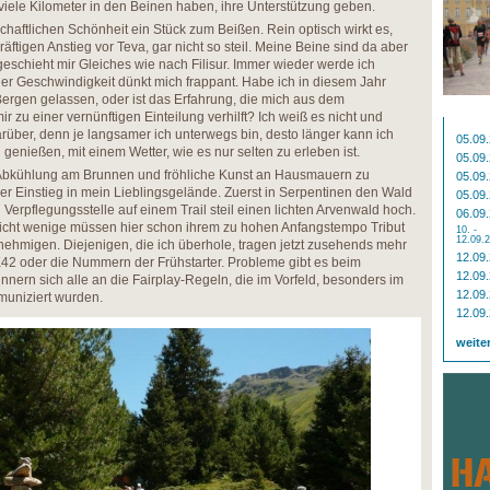
 viele Kilometer in den Beinen haben, ihre Unterstützung geben.
dschaftlichen Schönheit ein Stück zum Beißen. Rein optisch wirkt es,
tigen Anstieg vor Teva, gar nicht so steil. Meine Beine sind da aber
geschieht mir Gleiches wie nach Filisur. Immer wieder werde ich
der Geschwindigkeit dünkt mich frappant. Habe ich in diesem Jahr
Bergen gelassen, oder ist das Erfahrung, die mich aus dem
r zu einer vernünftigen Einteilung verhilft? Ich weiß es nicht und
arüber, denn je langsamer ich unterwegs bin, desto länger kann ich
05.09
enießen, mit einem Wetter, wie es nur selten zu erleben ist.
05.09
, Abkühlung am Brunnen und fröhliche Kunst an Hausmauern zu
05.09
 Einstieg in mein Lieblingsgelände. Zuerst in Serpentinen den Wald
05.09
Verpflegungsstelle auf einem Trail steil einen lichten Arvenwald hoch.
06.09
icht wenige müssen hier schon ihrem zu hohen Anfangstempo Tribut
10. -
12.09.
enehmigen. Diejenigen, die ich überhole, tragen jetzt zusehends mehr
12.09
42 oder die Nummern der Frühstarter. Probleme gibt es beim
12.09
innern sich alle an die Fairplay-Regeln, die im Vorfeld, besonders im
12.09
mmuniziert wurden.
12.09
weite