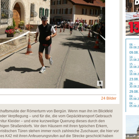
08. -
09.08.
09.08
14. -
15.08.
15. -
16.08.
15. -
16.08.
23.08
28. -
30.08.
29.08
04. -
24 Bilder
05.09.
04. -
05.09.
chaftsmulde der Römerturm von Bergün. Wenn man ihn im Blickfeld
ieder Verpflegung – und für die, die vom Gepäcktransport Gebrauch
itur Kleider – und eine kurzweilige Querung dieses durch den
higen Straßendorfs. Vor den Häusern mit ihren typischen Erkern,
eristischen Türen stehen immer noch zahlreiche Zuschauer, die hier vor
es K42 mit ihren Anfeuerungsrufen auf die Strecke geschickt haben