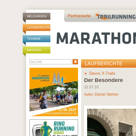
MELDUNGEN
LAUFBERICHTE
TERMINE
MAGAZIN
LAUFBERICHTE
Davos X-Trails
Der Besondere
31.07.10
Autor:
Daniel Steiner