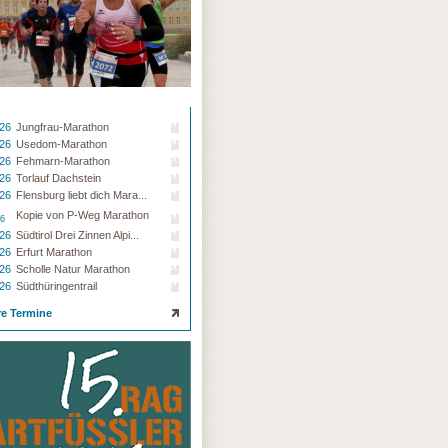
.26
Jungfrau-Marathon
.26
Usedom-Marathon
.26
Fehmarn-Marathon
.26
Torlauf Dachstein
.26
Flensburg liebt dich Mara...
Kopie von P-Weg Marathon
26
.26
Südtirol Drei Zinnen Alpi...
.26
Erfurt Marathon
.26
Scholle Natur Marathon
.26
Südthüringentrail
re Termine