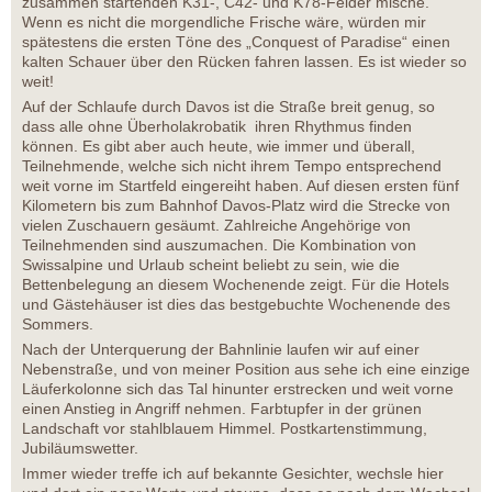
zusammen startenden K31-, C42- und K78-Felder mische.
Wenn es nicht die morgendliche Frische wäre, würden mir
spätestens die ersten Töne des „Conquest of Paradise“ einen
kalten Schauer über den Rücken fahren lassen. Es ist wieder so
weit!
Auf der Schlaufe durch Davos ist die Straße breit genug, so
dass alle ohne Überholakrobatik ihren Rhythmus finden
können. Es gibt aber auch heute, wie immer und überall,
Teilnehmende, welche sich nicht ihrem Tempo entsprechend
weit vorne im Startfeld eingereiht haben. Auf diesen ersten fünf
Kilometern bis zum Bahnhof Davos-Platz wird die Strecke von
vielen Zuschauern gesäumt. Zahlreiche Angehörige von
Teilnehmenden sind auszumachen. Die Kombination von
Swissalpine und Urlaub scheint beliebt zu sein, wie die
Bettenbelegung an diesem Wochenende zeigt. Für die Hotels
und Gästehäuser ist dies das bestgebuchte Wochenende des
Sommers.
Nach der Unterquerung der Bahnlinie laufen wir auf einer
Nebenstraße, und von meiner Position aus sehe ich eine einzige
Läuferkolonne sich das Tal hinunter erstrecken und weit vorne
einen Anstieg in Angriff nehmen. Farbtupfer in der grünen
Landschaft vor stahlblauem Himmel. Postkartenstimmung,
Jubiläumswetter.
Immer wieder treffe ich auf bekannte Gesichter, wechsle hier