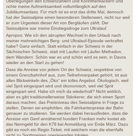
Überlegungen den Erbsenzählern und Korinthenkackern und
richte meine Aufmerksamkeit vollumfänglich auf den
Jubiläumsanlass. Für mich ist es erst das dritte Mal, dennoch
hat der Swissalpine einen besonderen Stellenwert, nicht nur weil
er zum Urgestein dieser Art von Bergläufen zählt. Der
Swissalpine war meine Einstiegsdroge zum Ultralauf.
Apropos: Wie ich den abrupten Wechsel in den Urlaub nach
meiner mehrwöchigen Berg- und Ultralauf-Episode verkraftet
habe? Ganz einfach. Statt einfach in der Schweiz in der
Sächsischen Schweiz, statt mit Laufen mit Läufer-Methadon,
dem Wandern. Schön war es und schön wird es sein, in Davos
wieder an den Start zu gehen!
Dass die Anreise von jedem Ort der Schweiz, respektive von
einem Grenzbahnhof aus, zum Teilnehmerpaket gehört, ist aus
allen Blickwinkeln des „Öko“ ein tolles Angebot. Ökologisch, weil
viel Sprit eingespart wird und ökonomisch, weil viel Sprit
eingespart wird. Habe ich mich da wiederholt? Nicht wirklich,
aber es gibt traditionellerweise Stänkerer, die sich einen Sport
daraus machen, das Preisniveau des Swissalpine in Frage zu
stellen. Denen sei empfohlen, die Fahrkartenpreise der Bahn
genauer zu studieren. Sie werden dabei herausfinden, dass die
Anreise von Genf annähernd hundert Franken mehr kostet als
das Nenngeld für den K78 bei Anmeldung vor Ende März. Dazu
gibt es noch ein Regio-Ticket, mit welchem man die ebenfalls
nicht zu Spottpreisen operierenden lokalen