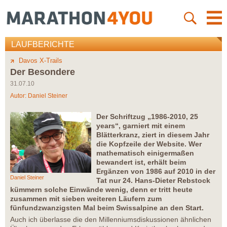
LAUFBERICHTE
Davos X-Trails
Der Besondere
31.07.10
Autor:
Daniel Steiner
Der Schriftzug „1986-2010, 25
years“, garniert mit einem
Blätterkranz, ziert in diesem Jahr
die Kopfzeile der Website. Wer
mathematisch einigermaßen
bewandert ist, erhält beim
Ergänzen von 1986 auf 2010 in der
Daniel Steiner
Tat nur 24. Hans-Dieter Rebstock
kümmern solche Einwände wenig, denn er tritt heute
zusammen mit sieben weiteren Läufern zum
fünfundzwanzigsten Mal beim Swissalpine an den Start.
Auch ich überlasse die den Millenniumsdiskussionen ähnlichen