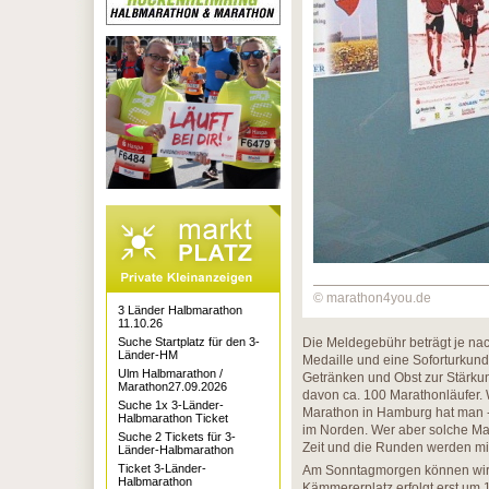
© marathon4you.de
3 Länder Halbmarathon
11.10.26
Suche Startplatz für den 3-
Die Meldegebühr beträgt je na
Länder-HM
Medaille und eine Soforturkund
Ulm Halbmarathon /
Getränken und Obst zur Stärkun
Marathon27.09.2026
davon ca. 100 Marathonläufer. W
Suche 1x 3-Länder-
Marathon in Hamburg hat man - 
Halbmarathon Ticket
im Norden. Wer aber solche Mam
Suche 2 Tickets für 3-
Zeit und die Runden werden mit
Länder-Halbmarathon
Ticket 3-Länder-
Am Sonntagmorgen können wir 
Halbmarathon
Kämmererplatz erfolgt erst um 