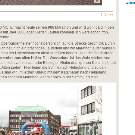
weite
7 Bilder
100 MC. Er macht heute seinen 988 Marathon und wird wohl bald in den
er mit über 1000 absolvierten Läufen kommen. Ich wäre schon froh,
 würde.
Oberbürgermeister höchstpersönlich auf die Strecke geschickt. Durch
ich natürlich ein prächtiges Läuferfeld und wir Marathonläufer müssen
mpo der Unterdistanzen nicht mitreißen lassen. Über die Deichstraße
 vorbei zum alten Hafen. Der Wasserturm ist das Wahrzeichen von
 ein liebevoll restaurierter Elbsegler. Hinter dem grünen Deich befindet
„Alten Liebe“. Hier legen die Schiffe nach Helgoland und zu den
s sind wir im letzten Urlaub mit dem Katamaran nach Helgoland
 einen schönen Marathon, der mir noch in der Sammlung fehlt.