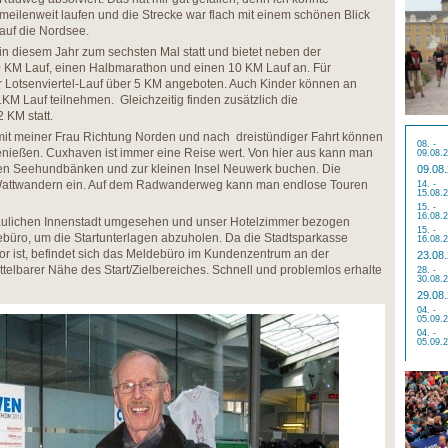
meilenweit laufen und die Strecke war flach mit einem schönen Blick
auf die Nordsee.
n diesem Jahr zum sechsten Mal statt und bietet neben der
 KM Lauf, einen Halbmarathon und einen 10 KM Lauf an. Für
r Lotsenviertel-Lauf über 5 KM angeboten. Auch Kinder können an
1KM Lauf teilnehmen. Gleichzeitig finden zusätzlich die
 KM statt.
it meiner Frau Richtung Norden und nach dreistündiger Fahrt können
08. -
 genießen. Cuxhaven ist immer eine Reise wert. Von hier aus kann man
09.08.
en Seehundbänken und zur kleinen Insel Neuwerk buchen. Die
09.08
Wattwandern ein. Auf dem Radwanderweg kann man endlose Touren
14. -
15.08.
15. -
16.08.
aulichen Innenstadt umgesehen und unser Hotelzimmer bezogen
15. -
üro, um die Startunterlagen abzuholen. Da die Stadtsparkasse
16.08.
r ist, befindet sich das Meldebüro im Kundenzentrum an der
23.08
telbarer Nähe des Start/Zielbereiches. Schnell und problemlos erhalte
28. -
30.08.
29.08
04. -
05.09.
04. -
05.09.