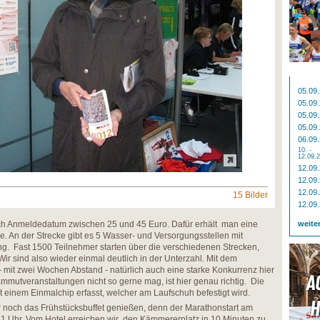
05.09
05.09
05.09
05.09
06.09
10. -
12.09.
12.09
12.09
12.09
15 Bilder
12.09
ch Anmeldedatum zwischen 25 und 45 Euro. Dafür erhält man eine
weite
e. An der Strecke gibt es 5 Wasser- und Versorgungsstellen mit
g. Fast 1500 Teilnehmer starten über die verschiedenen Strecken,
ir sind also wieder einmal deutlich in der Unterzahl. Mit dem
mit zwei Wochen Abstand - natürlich auch eine starke Konkurrenz hier
mutveranstaltungen nicht so gerne mag, ist hier genau richtig. Die
 einem Einmalchip erfasst, welcher am Laufschuh befestigt wird.
noch das Frühstücksbuffet genießen, denn der Marathonstart am
11 Uhr. Vom Hotel erreichen wir den Kämmererplatz in 10 Minuten zu