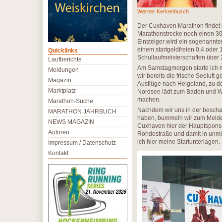
Werner Kerkenbusch
Der Cuxhaven Marathon findet i
Marathonstrecke noch einen 30
Einsteiger wird ein sogenannte
einem startgeldfreien 0,4 oder 
Quicklinks
Schullaufmeisterschaften über 2
Laufberichte
Am Samstagmorgen starte ich m
Meldungen
wir bereits die frische Seeluft
Magazin
Ausflüge nach Helgoland, zu d
Marktplatz
Nordsee lädt zum Baden und 
machen.
Marathon-Suche
Nachdem wir uns in der besch
MARATHON JAHRBUCH
haben, bummeln wir zum Meldeb
NEWS MAGAZIN
Cuxhaven hier der Hauptsponso
Autoren
Rohdestraße und damit in unmit
ich hier meine Startunterlagen.
Impressum / Datenschutz
Kontakt