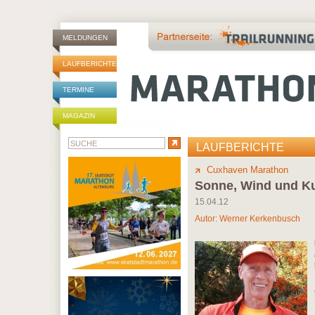
MELDUNGEN
LAUFBERICHTE
TERMINE
MAGAZIN
LAUFBERICHTE
Cuxhaven Marathon
Sonne, Wind und K
15.04.12
Autor:
Werner Kerkenbusch