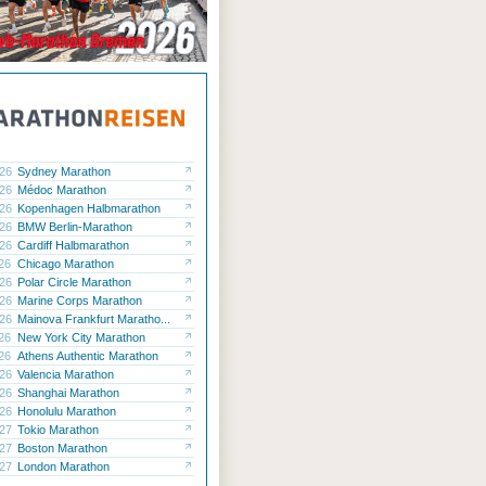
.26
Sydney Marathon
.26
Médoc Marathon
.26
Kopenhagen Halbmarathon
.26
BMW Berlin-Marathon
.26
Cardiff Halbmarathon
.26
Chicago Marathon
.26
Polar Circle Marathon
.26
Marine Corps Marathon
.26
Mainova Frankfurt Maratho...
.26
New York City Marathon
.26
Athens Authentic Marathon
.26
Valencia Marathon
.26
Shanghai Marathon
.26
Honolulu Marathon
.27
Tokio Marathon
.27
Boston Marathon
.27
London Marathon