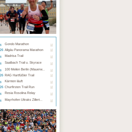
Gondo Marathon
26
.26
Allgäu Panorama Marathon
Madrisa Trail
26
Saalbach Trail u. Skyrace
26
100 Meilen Berlin (Mauerw...
26
.26
RAG Hartfüßler Trail
Kärnten läuft
26
.26
Churfirsten Trail Run
Resia Rosolina Relay
26
Mayrhofen Ultraks Zillert...
26