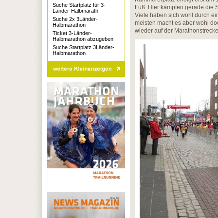
Suche Startplatz für 3-
Fuß. Hier kämpfen gerade die S
Länder-Halbmarath
Viele haben sich wohl durch e
Suche 2x 3Länder-
meisten macht es aber wohl doc
Halbmarathon
wieder auf der Marathonstreck
Ticket 3-Länder-
Halbmarathon abzugeben
Suche Startplatz 3Länder-
Halbmarathon