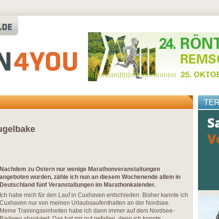
TE
ugelbake
Nachdem zu Ostern nur wenige Marathonveranstaltungen
angeboten wurden, zähle ich nun an diesem Wochenende allein in
Deutschland fünf Veranstaltungen im Marathonkalender.
Ich habe mich für den Lauf in Cuxhaven entschieden. Bisher kannte ich
Cuxhaven nur von meinen Urlaubsaufenthalten an der Nordsee.
Meine Trainingseinheiten habe ich dann immer auf dem Nordsee-
Radweg absolviert. Das hat mir gut gefallen, denn ich konnte