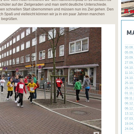
chüler auf der Zielgeraden und man sieht deutliche Unterschiede.
inen schnellen Start übernommen und müssen nun ins Ziel gehen. Den
h Spaß und vielleicht können wir ja in ein paar Jahren manchen
e begrüßen.
30.08
05.09
20.09
27.09
04.10
11.10
24.10
25.10
25.10
01.11
09.11
06.12
06.12
13.12
07.03
19.04
24.04