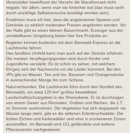
Veranstalter beeinflusst der Verzehr die Marathonzeit nicht
negativ. Vor allem, wenn man sie hinterher isst (das muss wohl
durch unzählige Selbstversuche bestätigt worden sein).
Erwähnen muss ich hier, dass die angebotenen Speisen und
Getränke zu wirklich moderaten Preisen angeboten werden. Vor
der Halle gibt es einen kleinen Bauernmarkt. Erzeuger aus der
unmittelbaren Umgebung bieten hier ihre Produkte an.
Begleiter können kostenlos mit dem Bienwald-Express an die
Laufstrecke fahren.
Das familiäre Umfeld kann man auch auf der Strecke erfahren.
Die meisten Verpflegungsposten sind durch Kinder und
Jugendliche verstärkt. Es ist schön zu sehen, mit welchem
Ehrgeiz sich der Nachwuchs um die Läufer kümmert. Bei den
VPs gibt es Wasser, Tee und Iso, Bananen und Orangenstücke
in ausreichender Menge bis zum Schluss.
Naturverbunden: Die Laufstrecke führt durch den Nordteil des
Bienwalds, ein etwa 120 km² großes bewaldetes
Landschaftsschutzgebiet in der Rheinebene. Er ist durchzogen
von einem Gewirr aus Rinnsalen, Gräben und Bächen, die z.T.
im Sommer austrocknen. Die Vegetation hat sich angepasst: wo
Wasser lange steht, gibt es die seltenen Erlenbruchwälder. Die
lichten Eichen-und Kieferwälder sind eher in trockeneren Zonen
anzutreffen. Im Bienwald sind 151 gefährdete und seltene
Pflanzenarten nachgewiesen.