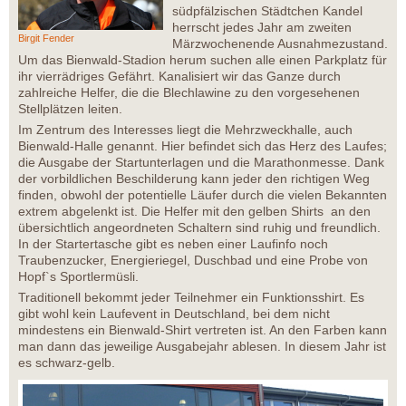
südpfälzischen Städtchen Kandel
herrscht jedes Jahr am zweiten
Birgit Fender
Märzwochenende Ausnahmezustand.
Um das Bienwald-Stadion herum suchen alle einen Parkplatz für
ihr vierrädriges Gefährt. Kanalisiert wir das Ganze durch
zahlreiche Helfer, die die Blechlawine zu den vorgesehenen
Stellplätzen leiten.
Im Zentrum des Interesses liegt die Mehrzweckhalle, auch
Bienwald-Halle genannt. Hier befindet sich das Herz des Laufes;
die Ausgabe der Startunterlagen und die Marathonmesse. Dank
der vorbildlichen Beschilderung kann jeder den richtigen Weg
finden, obwohl der potentielle Läufer durch die vielen Bekannten
extrem abgelenkt ist. Die Helfer mit den gelben Shirts an den
übersichtlich angeordneten Schaltern sind ruhig und freundlich.
In der Startertasche gibt es neben einer Laufinfo noch
Traubenzucker, Energieriegel, Duschbad und eine Probe von
Hopf`s Sportlermüsli.
Traditionell bekommt jeder Teilnehmer ein Funktionsshirt. Es
gibt wohl kein Laufevent in Deutschland, bei dem nicht
mindestens ein Bienwald-Shirt vertreten ist. An den Farben kann
man dann das jeweilige Ausgabejahr ablesen. In diesem Jahr ist
es schwarz-gelb.