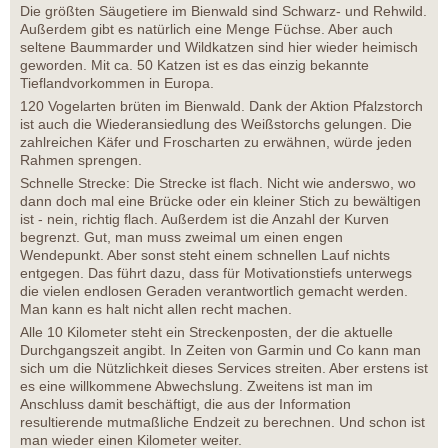
Die größten Säugetiere im Bienwald sind Schwarz- und Rehwild.
Außerdem gibt es natürlich eine Menge Füchse. Aber auch
seltene Baummarder und Wildkatzen sind hier wieder heimisch
geworden. Mit ca. 50 Katzen ist es das einzig bekannte
Tieflandvorkommen in Europa.
120 Vogelarten brüten im Bienwald. Dank der Aktion Pfalzstorch
ist auch die Wiederansiedlung des Weißstorchs gelungen. Die
zahlreichen Käfer und Froscharten zu erwähnen, würde jeden
Rahmen sprengen.
Schnelle Strecke: Die Strecke ist flach. Nicht wie anderswo, wo
dann doch mal eine Brücke oder ein kleiner Stich zu bewältigen
ist - nein, richtig flach. Außerdem ist die Anzahl der Kurven
begrenzt. Gut, man muss zweimal um einen engen
Wendepunkt. Aber sonst steht einem schnellen Lauf nichts
entgegen. Das führt dazu, dass für Motivationstiefs unterwegs
die vielen endlosen Geraden verantwortlich gemacht werden.
Man kann es halt nicht allen recht machen.
Alle 10 Kilometer steht ein Streckenposten, der die aktuelle
Durchgangszeit angibt. In Zeiten von Garmin und Co kann man
sich um die Nützlichkeit dieses Services streiten. Aber erstens ist
es eine willkommene Abwechslung. Zweitens ist man im
Anschluss damit beschäftigt, die aus der Information
resultierende mutmaßliche Endzeit zu berechnen. Und schon ist
man wieder einen Kilometer weiter.