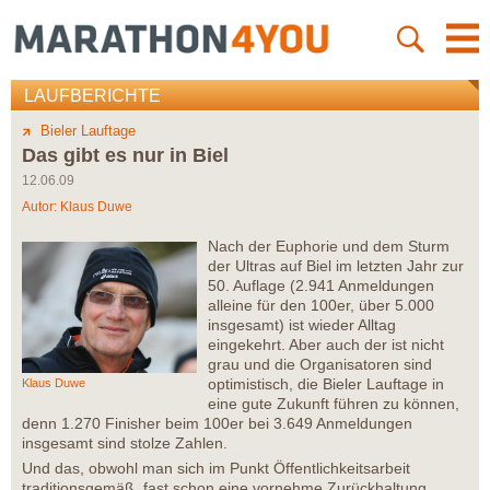
LAUFBERICHTE
Bieler Lauftage
Das gibt es nur in Biel
12.06.09
Autor:
Klaus Duwe
Nach der Euphorie und dem Sturm
der Ultras auf Biel im letzten Jahr zur
50. Auflage (2.941 Anmeldungen
alleine für den 100er, über 5.000
insgesamt) ist wieder Alltag
eingekehrt. Aber auch der ist nicht
grau und die Organisatoren sind
optimistisch, die Bieler Lauftage in
Klaus Duwe
eine gute Zukunft führen zu können,
denn 1.270 Finisher beim 100er bei 3.649 Anmeldungen
insgesamt sind stolze Zahlen.
Und das, obwohl man sich im Punkt Öffentlichkeitsarbeit
traditionsgemäß fast schon eine vornehme Zurückhaltung