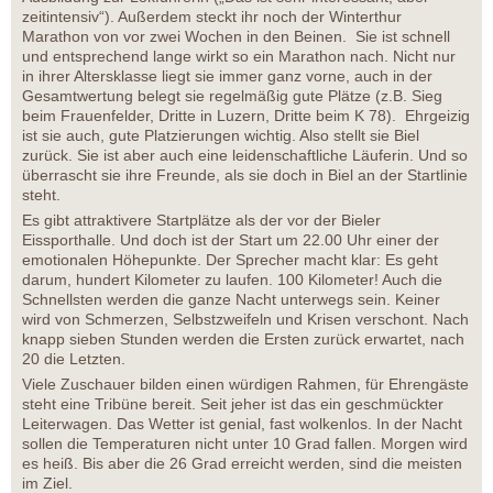
zeitintensiv“). Außerdem steckt ihr noch der Winterthur
Marathon von vor zwei Wochen in den Beinen. Sie ist schnell
und entsprechend lange wirkt so ein Marathon nach. Nicht nur
in ihrer Altersklasse liegt sie immer ganz vorne, auch in der
Gesamtwertung belegt sie regelmäßig gute Plätze (z.B. Sieg
beim Frauenfelder, Dritte in Luzern, Dritte beim K 78). Ehrgeizig
ist sie auch, gute Platzierungen wichtig. Also stellt sie Biel
zurück. Sie ist aber auch eine leidenschaftliche Läuferin. Und so
überrascht sie ihre Freunde, als sie doch in Biel an der Startlinie
steht.
Es gibt attraktivere Startplätze als der vor der Bieler
Eissporthalle. Und doch ist der Start um 22.00 Uhr einer der
emotionalen Höhepunkte. Der Sprecher macht klar: Es geht
darum, hundert Kilometer zu laufen. 100 Kilometer! Auch die
Schnellsten werden die ganze Nacht unterwegs sein. Keiner
wird von Schmerzen, Selbstzweifeln und Krisen verschont. Nach
knapp sieben Stunden werden die Ersten zurück erwartet, nach
20 die Letzten.
Viele Zuschauer bilden einen würdigen Rahmen, für Ehrengäste
steht eine Tribüne bereit. Seit jeher ist das ein geschmückter
Leiterwagen. Das Wetter ist genial, fast wolkenlos. In der Nacht
sollen die Temperaturen nicht unter 10 Grad fallen. Morgen wird
es heiß. Bis aber die 26 Grad erreicht werden, sind die meisten
im Ziel.