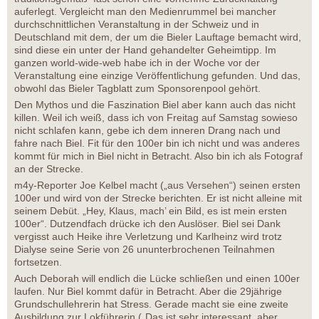
auferlegt. Vergleicht man den Medienrummel bei mancher
durchschnittlichen Veranstaltung in der Schweiz und in
Deutschland mit dem, der um die Bieler Lauftage bemacht wird,
sind diese ein unter der Hand gehandelter Geheimtipp. Im
ganzen world-wide-web habe ich in der Woche vor der
Veranstaltung eine einzige Veröffentlichung gefunden. Und das,
obwohl das Bieler Tagblatt zum Sponsorenpool gehört.
Den Mythos und die Faszination Biel aber kann auch das nicht
killen. Weil ich weiß, dass ich von Freitag auf Samstag sowieso
nicht schlafen kann, gebe ich dem inneren Drang nach und
fahre nach Biel. Fit für den 100er bin ich nicht und was anderes
kommt für mich in Biel nicht in Betracht. Also bin ich als Fotograf
an der Strecke.
m4y-Reporter Joe Kelbel macht („aus Versehen“) seinen ersten
100er und wird von der Strecke berichten. Er ist nicht alleine mit
seinem Debüt. „Hey, Klaus, mach’ ein Bild, es ist mein ersten
100er“. Dutzendfach drücke ich den Auslöser. Biel sei Dank
vergisst auch Heike ihre Verletzung und Karlheinz wird trotz
Dialyse seine Serie von 26 ununterbrochenen Teilnahmen
fortsetzen.
Auch Deborah will endlich die Lücke schließen und einen 100er
laufen. Nur Biel kommt dafür in Betracht. Aber die 29jährige
Grundschullehrerin hat Stress. Gerade macht sie eine zweite
Ausbildung zur Lokführerin („Das ist sehr interessant, aber