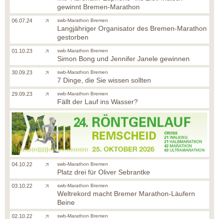
gewinnt Bremen-Marathon
06.07.24
swb-Marathon Bremen
Langjähriger Organisator des Bremen-Marathon
gestorben
01.10.23
swb-Marathon Bremen
Simon Bong und Jennifer Janele gewinnen
30.09.23
swb-Marathon Bremen
7 Dinge, die Sie wissen sollten
29.09.23
swb-Marathon Bremen
Fällt der Lauf ins Wasser?
04.10.22
swb-Marathon Bremen
Platz drei für Oliver Sebrantke
03.10.22
swb-Marathon Bremen
Weltrekord macht Bremer Marathon-Läufern
Beine
02.10.22
swb-Marathon Bremen