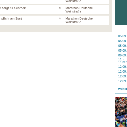
Weinstraße
 sorgt für Schreck
Marathon Deutsche
Weinstraße
pflicht am Start
Marathon Deutsche
Weinstraße
05.09
05.09
05.09
05.09
06.09
10. -
12.09.
12.09
12.09
12.09
12.09
weite