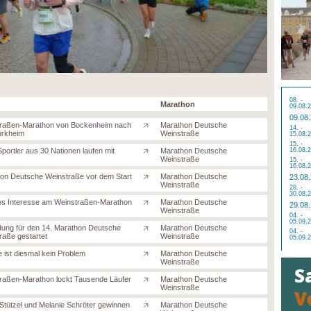
08. -
Marathon
09.08.
09.08
raßen-Marathon von Bockenheim nach
Marathon Deutsche
14. -
ürkheim
Weinstraße
15.08.
15. -
portler aus 30 Nationen laufen mit
Marathon Deutsche
16.08.
Weinstraße
15. -
16.08.
on Deutsche Weinstraße vor dem Start
Marathon Deutsche
23.08
Weinstraße
28. -
30.08.
es Interesse am Weinstraßen-Marathon
Marathon Deutsche
29.08
Weinstraße
04. -
05.09.
ung für den 14. Marathon Deutsche
Marathon Deutsche
04. -
raße gestartet
Weinstraße
05.09.
 ist diesmal kein Problem
Marathon Deutsche
Weinstraße
raßen-Marathon lockt Tausende Läufer
Marathon Deutsche
Weinstraße
Stützel und Melanie Schröter gewinnen
Marathon Deutsche