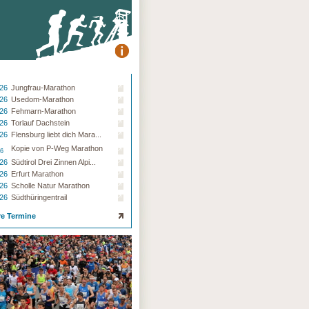
.26
Jungfrau-Marathon
.26
Usedom-Marathon
.26
Fehmarn-Marathon
.26
Torlauf Dachstein
.26
Flensburg liebt dich Mara...
Kopie von P-Weg Marathon
26
.26
Südtirol Drei Zinnen Alpi...
.26
Erfurt Marathon
.26
Scholle Natur Marathon
.26
Südthüringentrail
re Termine