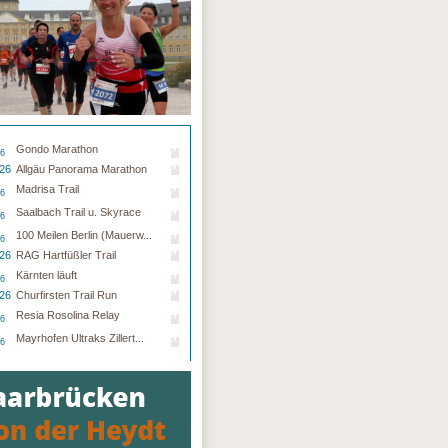
Gondo Marathon
26
.26
Allgäu Panorama Marathon
Madrisa Trail
26
Saalbach Trail u. Skyrace
26
100 Meilen Berlin (Mauerw...
26
.26
RAG Hartfüßler Trail
Kärnten läuft
26
.26
Churfirsten Trail Run
Resia Rosolina Relay
26
Mayrhofen Ultraks Zillert...
26