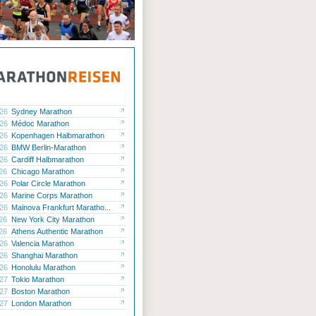
.26
Sydney Marathon
.26
Médoc Marathon
.26
Kopenhagen Halbmarathon
.26
BMW Berlin-Marathon
.26
Cardiff Halbmarathon
.26
Chicago Marathon
.26
Polar Circle Marathon
.26
Marine Corps Marathon
.26
Mainova Frankfurt Maratho...
.26
New York City Marathon
.26
Athens Authentic Marathon
.26
Valencia Marathon
.26
Shanghai Marathon
.26
Honolulu Marathon
.27
Tokio Marathon
.27
Boston Marathon
.27
London Marathon