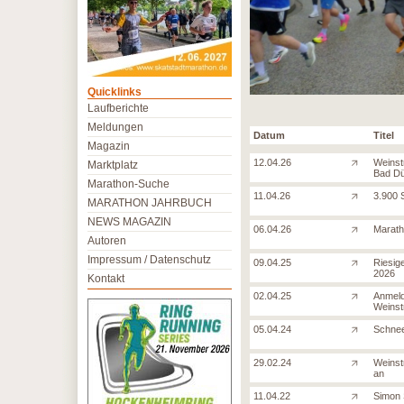
Quicklinks
Laufberichte
Meldungen
Datum
Titel
Magazin
12.04.26
Weinst
Marktplatz
Bad D
Marathon-Suche
11.04.26
3.900 S
MARATHON JAHRBUCH
NEWS MAGAZIN
06.04.26
Marath
Autoren
Impressum / Datenschutz
09.04.25
Riesig
2026
Kontakt
02.04.25
Anmeld
Weinst
05.04.24
Schnee
29.02.24
Weinst
an
11.04.22
Simon 