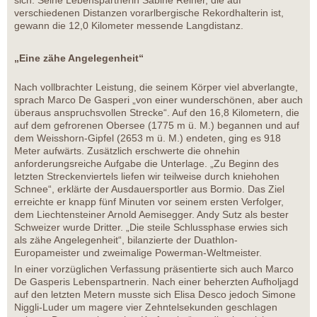
sich. Seine Lebenspartnerin Sabine Reiner, die auf
verschiedenen Distanzen vorarlbergische Rekordhalterin ist,
gewann die 12,0 Kilometer messende Langdistanz.
„Eine zähe Angelegenheit“
Nach vollbrachter Leistung, die seinem Körper viel abverlangte,
sprach Marco De Gasperi „von einer wunderschönen, aber auch
überaus anspruchsvollen Strecke“. Auf den 16,8 Kilometern, die
auf dem gefrorenen Obersee (1775 m ü. M.) begannen und auf
dem Weisshorn-Gipfel (2653 m ü. M.) endeten, ging es 918
Meter aufwärts. Zusätzlich erschwerte die ohnehin
anforderungsreiche Aufgabe die Unterlage. „Zu Beginn des
letzten Streckenviertels liefen wir teilweise durch kniehohen
Schnee“, erklärte der Ausdauersportler aus Bormio. Das Ziel
erreichte er knapp fünf Minuten vor seinem ersten Verfolger,
dem Liechtensteiner Arnold Aemisegger. Andy Sutz als bester
Schweizer wurde Dritter. „Die steile Schlussphase erwies sich
als zähe Angelegenheit“, bilanzierte der Duathlon-
Europameister und zweimalige Powerman-Weltmeister.
In einer vorzüglichen Verfassung präsentierte sich auch Marco
De Gasperis Lebenspartnerin. Nach einer beherzten Aufholjagd
auf den letzten Metern musste sich Elisa Desco jedoch Simone
Niggli-Luder um magere vier Zehntelsekunden geschlagen