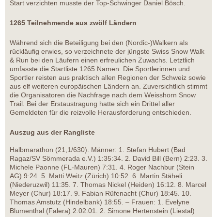
Start verzichten musste der Top-Schwinger Daniel Bösch.
1265 Teilnehmende aus zwölf Ländern
Während sich die Beteiligung bei den (Nordic-)Walkern als
rückläufig erwies, so verzeichnete der jüngste Swiss Snow Walk
& Run bei den Läufern einen erfreulichen Zuwachs. Letztlich
umfasste die Startliste 1265 Namen. Die Sportlerinnen und
Sportler reisten aus praktisch allen Regionen der Schweiz sowie
aus elf weiteren europäischen Ländern an. Zuversichtlich stimmt
die Organisatoren die Nachfrage nach dem Weisshorn Snow
Trail. Bei der Erstaustragung hatte sich ein Drittel aller
Gemeldeten für die reizvolle Herausforderung entschieden.
Auszug aus der Rangliste
Halbmarathon (21,1/630). Männer: 1. Stefan Hubert (Bad
Ragaz/SV Sömmerada e.V.) 1:35:34. 2. David Bill (Bern) 2:23. 3.
Michele Paonne (FL-Mauren) 7:31. 4. Roger Nachbur (Stein
AG) 9:24. 5. Matti Weitz (Zürich) 10:52. 6. Martin Stäheli
(Niederuzwil) 11:35. 7. Thomas Nickel (Heiden) 16:12. 8. Marcel
Meyer (Chur) 18:17. 9. Fabian Rüfenacht (Chur) 18:45. 10.
Thomas Amstutz (Hindelbank) 18:55. – Frauen: 1. Evelyne
Blumenthal (Falera) 2:02:01. 2. Simone Hertenstein (Liestal)