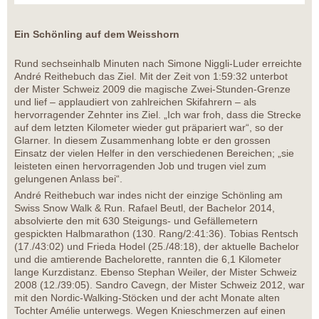
Ein Schönling auf dem Weisshorn
Rund sechseinhalb Minuten nach Simone Niggli-Luder erreichte
André Reithebuch das Ziel. Mit der Zeit von 1:59:32 unterbot
der Mister Schweiz 2009 die magische Zwei-Stunden-Grenze
und lief – applaudiert von zahlreichen Skifahrern – als
hervorragender Zehnter ins Ziel. „Ich war froh, dass die Strecke
auf dem letzten Kilometer wieder gut präpariert war“, so der
Glarner. In diesem Zusammenhang lobte er den grossen
Einsatz der vielen Helfer in den verschiedenen Bereichen; „sie
leisteten einen hervorragenden Job und trugen viel zum
gelungenen Anlass bei“.
André Reithebuch war indes nicht der einzige Schönling am
Swiss Snow Walk & Run. Rafael Beutl, der Bachelor 2014,
absolvierte den mit 630 Steigungs- und Gefällemetern
gespickten Halbmarathon (130. Rang/2:41:36). Tobias Rentsch
(17./43:02) und Frieda Hodel (25./48:18), der aktuelle Bachelor
und die amtierende Bachelorette, rannten die 6,1 Kilometer
lange Kurzdistanz. Ebenso Stephan Weiler, der Mister Schweiz
2008 (12./39:05). Sandro Cavegn, der Mister Schweiz 2012, war
mit den Nordic-Walking-Stöcken und der acht Monate alten
Tochter Amélie unterwegs. Wegen Knieschmerzen auf einen