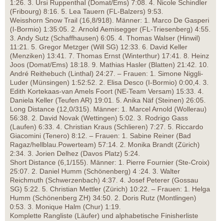
1:26. 3. Ursi Ruppenthal (Domat/Ems) 7:08. 4. Nicole Schindler
(Fribourg) 8:16. 5. Lea Tauern (FL-Balzers) 9:53.
Weisshorn Snow Trail (16,8/918). Männer: 1. Marco De Gasperi
(I-Bormio) 1:35:05. 2. Arnold Aemisegger (FL-Triesenberg) 4:55.
3. Andy Sutz (Schaffhausen) 6:05. 4. Thomas Walser (Hinwil)
11:21. 5. Gregor Metzger (Will SG) 12:33. 6. David Keller
(Menziken) 13:41. 7. Thomas Ernst (Winterthur) 17:41. 8. Heinz
Joos (Domat/Ems) 18:18. 9. Mathias Hasler (Blatten) 21:42. 10.
André Reithebuch (Linthal) 24:27. – Frauen: 1. Simone Niggli-
Luder (Münsingen) 1:52:52. 2. Elisa Desco (I-Bormio) 0:00,4. 3.
Edith Kortekaas-van Amels Foort (NE-Team Versam) 15:33. 4.
Daniela Keller (Teufen AR) 19:01. 5. Anika Näf (Steinen) 26:05.
Long Distance (12,0/315). Männer: 1. Marcel Arnold (Wollerau)
56:38. 2. David Novak (Wettingen) 5:02. 3. Rodrigo Gass
(Laufen) 6:33. 4. Christian Kraus (Schlieren) 7:27. 5. Riccardo
Giacomini (Tenero) 8:12. – Frauen: 1. Sabine Reiner (Bad
Ragaz/hellblau.Powerteam) 57:14. 2. Monika Brandt (Zürich)
2:34. 3. Jorien Delhez (Davos Platz) 5:24.
Short Distance (6,1/155). Männer: 1. Pierre Fournier (Ste-Croix)
25:07. 2. Daniel Humm (Schönenberg) 4 :24. 3. Walter
Reichmuth (Schwerzenbach) 4:37. 4. Josef Peterer (Gossau
SG) 5:22. 5. Christian Mettler (Zürich) 10:22. – Frauen: 1. Helga
Humm (Schönenberg ZH) 34:50. 2. Doris Rutz (Montlingen)
0:53. 3. Monique Halm (Chur) 1:19.
Komplette Rangliste (Läufer) und alphabetische Finisherliste