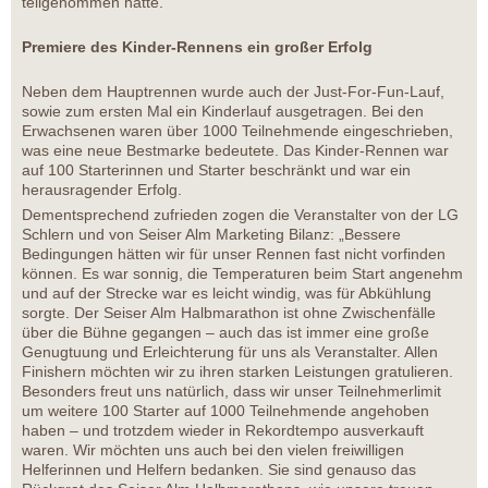
teilgenommen hatte.
Premiere des Kinder-Rennens ein großer Erfolg
Neben dem Hauptrennen wurde auch der Just-For-Fun-Lauf,
sowie zum ersten Mal ein Kinderlauf ausgetragen. Bei den
Erwachsenen waren über 1000 Teilnehmende eingeschrieben,
was eine neue Bestmarke bedeutete. Das Kinder-Rennen war
auf 100 Starterinnen und Starter beschränkt und war ein
herausragender Erfolg.
Dementsprechend zufrieden zogen die Veranstalter von der LG
Schlern und von Seiser Alm Marketing Bilanz: „Bessere
Bedingungen hätten wir für unser Rennen fast nicht vorfinden
können. Es war sonnig, die Temperaturen beim Start angenehm
und auf der Strecke war es leicht windig, was für Abkühlung
sorgte. Der Seiser Alm Halbmarathon ist ohne Zwischenfälle
über die Bühne gegangen – auch das ist immer eine große
Genugtuung und Erleichterung für uns als Veranstalter. Allen
Finishern möchten wir zu ihren starken Leistungen gratulieren.
Besonders freut uns natürlich, dass wir unser Teilnehmerlimit
um weitere 100 Starter auf 1000 Teilnehmende angehoben
haben – und trotzdem wieder in Rekordtempo ausverkauft
waren. Wir möchten uns auch bei den vielen freiwilligen
Helferinnen und Helfern bedanken. Sie sind genauso das