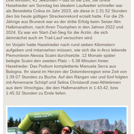
Drei Minuten, 41 Sekunden – das ist die Zeit, die Greta
Haselrieder am Sonntag bei idealem Laufwetter schneller war
als Benedetta Coliva im Jahr 2023, als diese in 1:31.52 Stunden
den bis heute gültigen Streckenrekord erzielt hatte. Für die 29-
Jährige aus Bruneck war es der dritte Erfolg beim Seiser Alm
Halbmarathon, nach ihren Triumphen in den Jahren 2022 und
2024. Es war ein Start-Ziel-Sieg für die Ärztin, die sich
demnächst auch im Trail-Lauf versuchen wird.
Im Vorjahr hatte Haselrieder nach rund sieben Kilometern
aufgeben und mitansehen müssen, wie sich die in Arco lebende
Piemontesin Alessia Scaini durchsetzte. 12 Monate später
belegte Scaini den zweiten Platz – 5.38 Minuten hinter
Haselrieder. Das Podium komplettierte Manuela Serra aus
Bologna. Ihr stand im Herzen der Dolomitenregion eine Zeit von
1:39.07 Stunden zu Buche. Auf den Rängen vier und fünf folgten
mit Annemarie Schöpf und Selina Christandl zwei Athletinnen
aus dem Vinschgau, die den Halbmarathon in 1:43.42, bzw.
1:45.32 Stunden zu Ende liefen.