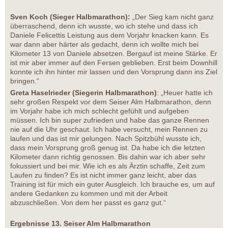
Sven Koch (Sieger Halbmarathon):
„Der Sieg kam nicht ganz
überraschend, denn ich wusste, wo ich stehe und dass ich
Daniele Felicettis Leistung aus dem Vorjahr knacken kann. Es
war dann aber härter als gedacht, denn ich wollte mich bei
Kilometer 13 von Daniele absetzen. Bergauf ist meine Stärke. Er
ist mir aber immer auf den Fersen geblieben. Erst beim Downhill
konnte ich ihn hinter mir lassen und den Vorsprung dann ins Ziel
bringen.“
Greta Haselrieder (Siegerin Halbmarathon)
: „Heuer hatte ich
sehr großen Respekt vor dem Seiser Alm Halbmarathon, denn
im Vorjahr habe ich mich schlecht gefühlt und aufgeben
müssen. Ich bin super zufrieden und habe das ganze Rennen
nie auf die Uhr geschaut. Ich habe versucht, mein Rennen zu
laufen und das ist mir gelungen. Nach Spitzbühl wusste ich,
dass mein Vorsprung groß genug ist. Da habe ich die letzten
Kilometer dann richtig genossen. Bis dahin war ich aber sehr
fokussiert und bei mir. Wie ich es als Ärztin schaffe, Zeit zum
Laufen zu finden? Es ist nicht immer ganz leicht, aber das
Training ist für mich ein guter Ausgleich. Ich brauche es, um auf
andere Gedanken zu kommen und mit der Arbeit
abzuschließen. Von dem her passt es ganz gut.“
Ergebnisse 13. Seiser Alm Halbmarathon