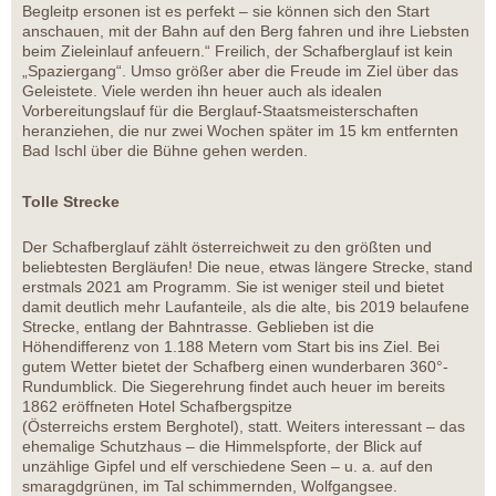
Begleitp ersonen ist es perfekt – sie können sich den Start
anschauen, mit der Bahn auf den Berg fahren und ihre Liebsten
beim Zieleinlauf anfeuern.“ Freilich, der Schafberglauf ist kein
„Spaziergang“. Umso größer aber die Freude im Ziel über das
Geleistete. Viele werden ihn heuer auch als idealen
Vorbereitungslauf für die Berglauf-Staatsmeisterschaften
heranziehen, die nur zwei Wochen später im 15 km entfernten
Bad Ischl über die Bühne gehen werden.
Tolle Strecke
Der Schafberglauf zählt österreichweit zu den größten und
beliebtesten Bergläufen! Die neue, etwas längere Strecke, stand
erstmals 2021 am Programm. Sie ist weniger steil und bietet
damit deutlich mehr Laufanteile, als die alte, bis 2019 belaufene
Strecke, entlang der Bahntrasse. Geblieben ist die
Höhendifferenz von 1.188 Metern vom Start bis ins Ziel. Bei
gutem Wetter bietet der Schafberg einen wunderbaren 360°-
Rundumblick. Die Siegerehrung findet auch heuer im bereits
1862 eröffneten Hotel Schafbergspitze
(Österreichs erstem Berghotel), statt. Weiters interessant – das
ehemalige Schutzhaus – die Himmelspforte, der Blick auf
unzählige Gipfel und elf verschiedene Seen – u. a. auf den
smaragdgrünen, im Tal schimmernden, Wolfgangsee.