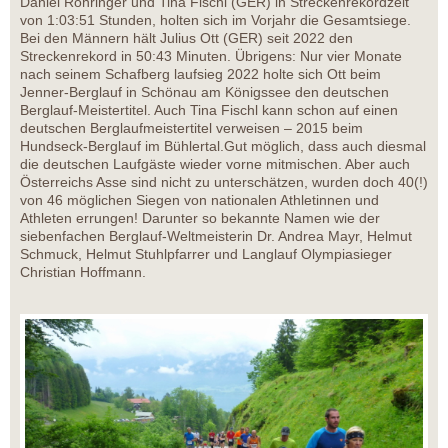
Daniel Rohringer und Tina Fischl (GER) in Streckenrekordzeit
von 1:03:51 Stunden, holten sich im Vorjahr die Gesamtsiege.
Bei den Männern hält Julius Ott (GER) seit 2022 den
Streckenrekord in 50:43 Minuten. Übrigens: Nur vier Monate
nach seinem Schafberg laufsieg 2022 holte sich Ott beim
Jenner-Berglauf in Schönau am Königssee den deutschen
Berglauf-Meistertitel. Auch Tina Fischl kann schon auf einen
deutschen Berglaufmeistertitel verweisen – 2015 beim
Hundseck-Berglauf im Bühlertal.Gut möglich, dass auch diesmal
die deutschen Laufgäste wieder vorne mitmischen. Aber auch
Österreichs Asse sind nicht zu unterschätzen, wurden doch 40(!)
von 46 möglichen Siegen von nationalen Athletinnen und
Athleten errungen! Darunter so bekannte Namen wie der
siebenfachen Berglauf-Weltmeisterin Dr. Andrea Mayr, Helmut
Schmuck, Helmut Stuhlpfarrer und Langlauf Olympiasieger
Christian Hoffmann.