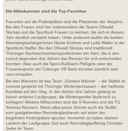
Die Altbekannten sind die Top-Favoriten
Favoriten auf die Podestplätze sind die Platzierten der Vorjahre.
Bei den Frauen sind hier insbesondere die Teams Oßwald
Skickas und die Sportluck Frauen zu nennen, die sich in diesem
Jahr deutlich verstärkt haben. Unter anderem laufen die beiden
Rennsteiglaufsiegerinnen Nicole Kruhme und Lydia Walter in der
Sportluck-Staffel. Bei den Oßwald Skickas sind traditionell
Thüringer Nachwuchswintersportlerinnen am Start, die in den
zurück liegenden drei Jahren das Rennen für sich entscheiden
konnten. Aber auch die Sport-Raßbach-Pleßgirls oder der
Frauenexpress der Coburger VR Bank könnten ziemlich weit
vorn einlaufen.
Bei den Männern ist das Team „Günters Männer“ – die Staffel ist
zumeist gespickt mit Thüringer Wintersportassen – der heißeste
Kandidat auf den Sieg. In den letzten drei Jahren gelang es
keiner anderen Laufgruppe, die Wintersportler läuferisch zu
schlagen! Weitere Mitfavoriten sind die X-Runners und die TU
Ilmenau Runners. Wenn alles passt, könnte auch die Staffel
vom gastgebenden Rennsteiglaufverein auf einen der
begehrten Podestplätze spurten. Immerhin ist neben starken
Läufern der Laufgruppe Süd auch Rennsteiglaufkönig Christian
Seiler im Team.