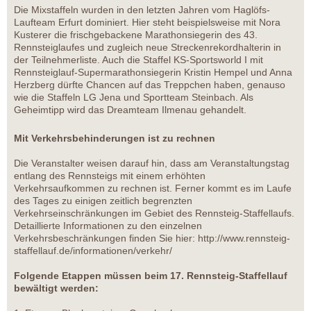
Die Mixstaffeln wurden in den letzten Jahren vom Haglöfs-
Laufteam Erfurt dominiert. Hier steht beispielsweise mit Nora
Kusterer die frischgebackene Marathonsiegerin des 43.
Rennsteiglaufes und zugleich neue Streckenrekordhalterin in
der Teilnehmerliste. Auch die Staffel KS-Sportsworld I mit
Rennsteiglauf-Supermarathonsiegerin Kristin Hempel und Anna
Herzberg dürfte Chancen auf das Treppchen haben, genauso
wie die Staffeln LG Jena und Sportteam Steinbach. Als
Geheimtipp wird das Dreamteam Ilmenau gehandelt.
Mit Verkehrsbehinderungen ist zu rechnen
Die Veranstalter weisen darauf hin, dass am Veranstaltungstag
entlang des Rennsteigs mit einem erhöhten
Verkehrsaufkommen zu rechnen ist. Ferner kommt es im Laufe
des Tages zu einigen zeitlich begrenzten
Verkehrseinschränkungen im Gebiet des Rennsteig-Staffellaufs.
Detaillierte Informationen zu den einzelnen
Verkehrsbeschränkungen finden Sie hier: http://www.rennsteig-
staffellauf.de/informationen/verkehr/
Folgende Etappen müssen beim 17. Rennsteig-Staffellauf
bewältigt werden: