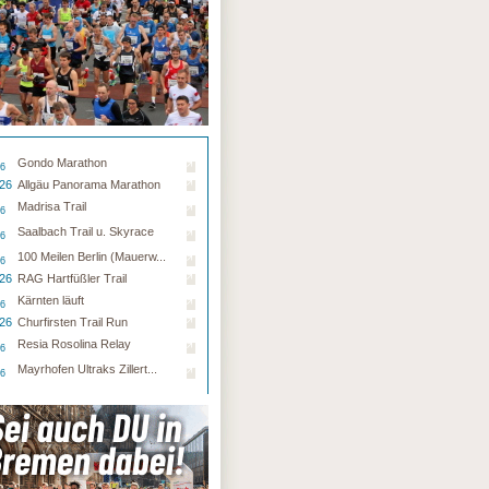
Gondo Marathon
26
.26
Allgäu Panorama Marathon
Madrisa Trail
26
Saalbach Trail u. Skyrace
26
100 Meilen Berlin (Mauerw...
26
.26
RAG Hartfüßler Trail
Kärnten läuft
26
.26
Churfirsten Trail Run
Resia Rosolina Relay
26
Mayrhofen Ultraks Zillert...
26