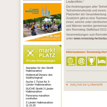
Laufportfolio.“
Die Anstrengungen aller Teilne
Teilnehmerurkunde und einem pe
Platzierten der Gesamtwertung 
Zusätzlich gibt es eine Teamwer
innen, welche unter identische
und Männer werden gemeinsam ge
den Rennsteig-Staffellauf 2015
Voranmeldungen zum Rennsteig-
unter
www.rennsteig-herbstlau
Informationen: Rennsteig-Her
Startplatz für den Skinfit
Halbmarathon
Heldentrail Distanz des
Südthüringtrail
Suche 1 Ticket für 3-
zurï¿½ck zur ï¿½bersicht
Länder-Halbmarathon
SUCHE Skinfit 3 Länder
Halbmarathon
Panorama marathon
sonthofen
3 Länder Halbmarathon
11.10.26