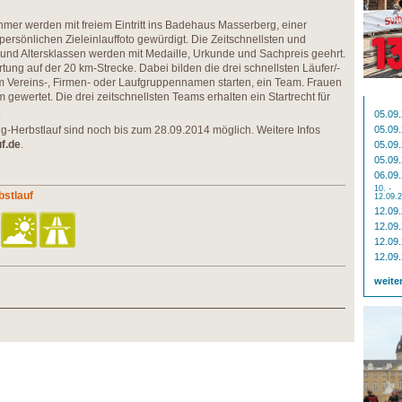
hmer werden mit freiem Eintritt ins Badehaus Masserberg, einer
rsönlichen Zieleinlauffoto gewürdigt. Die Zeitschnellsten und
und Altersklassen werden mit Medaille, Urkunde und Sachpreis geehrt.
tung auf der 20 km-Strecke. Dabei bilden die drei schnellsten Läufer/-
m Vereins-, Firmen- oder Laufgruppennamen starten, ein Team. Frauen
wertet. Die drei zeitschnellsten Teams erhalten ein Startrecht für
.
05.09
Herbstlauf sind noch bis zum 28.09.2014 möglich. Weitere Infos
05.09
f.de
.
05.09
05.09
06.09
10. -
bstlauf
12.09.
12.09
12.09
12.09
12.09
weite