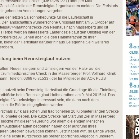
Interessierte telefonisch (036782/61237) oder per Mail
r Geschäftsstelle der Rennsteiglauforganisatoren melden. Die Freistarts
r eingehenden Anmeldungen vergeben.
ner der letzten Saisonhöhepunkte für die Läuferschaft in
. Der landschaftlich wunderschöne Crosslauf führt am 5. Oktober auf
steiglauf-Marathonstrecke von Neuhaus nach Masserberg und ist
. Hierbei werden interessierte Läufer gezielt auf den Umstieg von der
orbereitet. All Jenen aber, die den Halbmarathon zu ihrer
, bietet der Herbstlauf darüber hinaus Gelegenheit, ein weiteres
08. -
 erobern.
09.08.
09.08
14. -
eilung beim Rennsteiglauf nutzen
15.08.
15. -
16.08.
 allem Neueinsteigern und Umsteigern von der Halb- auf die
15. -
t zum medizinischen Check in der Masserberger Prof. Vollhard Klinik
16.08.
ann: Telefon: 036870 81533), der für Mitglieder der AOK PLUS
23.08
28. -
30.08.
e Laufzeit beim Rennsteig-Herbstlauf die Grundlage für die Einteilung
29.08
Startblöcke beim Rennsteiglauf-Halbmarathon am 9. Mai 2015 ist. Das
04. -
05.09.
teiglauf-Neueinsteiger interessant sein, die dann nach dem
04. -
n in die Blöcke eingegliedert werden.
05.09.
rstmals zur klassischen und traditionellen 20 Kilometer langen Strecke
 Kilometer geben. Die kurze Strecke hat Start und Ziel in Masserberg.
 möchte mit dieser Neuerung „vor allem diejenigen Menschen
t dem Ausdauerlaufen begonnen haben oder aufgrund ihres
ren Strecken bewältigen können. Jetzt haben wir“, so Lange weiter,
ch eine echte Kurzstrecke als breitensportliches Angebot in unserem