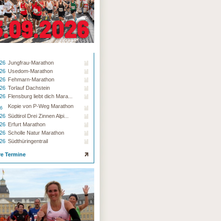
.26
Jungfrau-Marathon
.26
Usedom-Marathon
.26
Fehmarn-Marathon
.26
Torlauf Dachstein
.26
Flensburg liebt dich Mara...
Kopie von P-Weg Marathon
26
.26
Südtirol Drei Zinnen Alpi...
.26
Erfurt Marathon
.26
Scholle Natur Marathon
.26
Südthüringentrail
re Termine