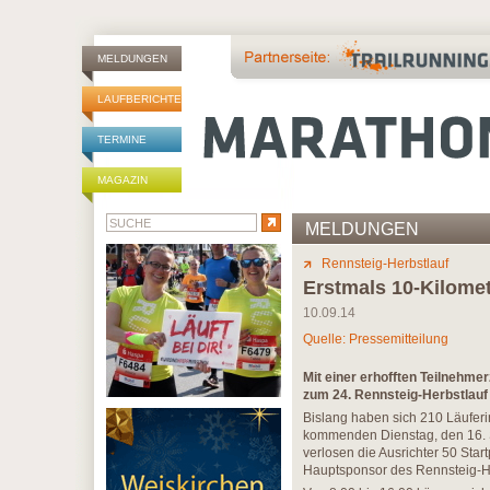
MELDUNGEN
LAUFBERICHTE
TERMINE
MAGAZIN
MELDUNGEN
Rennsteig-Herbstlauf
Erstmals 10-Kilome
10.09.14
Quelle: Pressemitteilung
Mit einer erhofften Teilnehme
zum 24. Rennsteig-Herbstlauf e
Bislang haben sich 210 Läuferi
kommenden Dienstag, den 16. S
verlosen die Ausrichter 50 Star
Hauptsponsor des Rennsteig-He