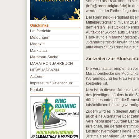
Von 8.00 bis 16.00 können sich 
(
info@rennsteiglauf.de
) in de
werden in der Reihenfolge de
Der Rennsteig-Herbstlauf ist ei
Mitteldeutschland im Jahr 2014
Quicklinks
dem ersten Teilstück der Renn
Laufberichte
Auftakt der „Aktion aufs Ganze“
Halb- auf die Marathondistanz v
Meldungen
„Standardstrecke“ erwählt haben
Magazin
attraktives Stück Rennsteig zur
Marktplatz
Marathon-Suche
Zielzeiten zur Blockeint
MARATHON JAHRBUCH
Die Veranstalter empfehlen vor
NEWS MAGAZIN
Marathonstrecke die Möglichkei
Autoren
(Voranmeldung bei Frau Peterm
Impressum / Datenschutz
kostenfrei ist.
Kontakt
Neu ist ab diesem Jahr, dass di
des jeweiligen Läufers in die 
dürfte besonders für die Renns
tatsächlichen Leistungsvermöge
Zudem wird es in diesem Jahr e
auch eine Alternative über zehn
Vereinspräsident Jürgen Lange
erreichen, die gerade erst mi
Leistungsvermögens keine länge
„erstmals seit vielen Jahren au