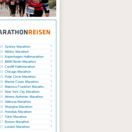
.26
Sydney Marathon
.26
Médoc Marathon
.26
Kopenhagen Halbmarathon
.26
BMW Berlin-Marathon
.26
Cardiff Halbmarathon
.26
Chicago Marathon
.26
Polar Circle Marathon
.26
Marine Corps Marathon
.26
Mainova Frankfurt Maratho...
.26
New York City Marathon
.26
Athens Authentic Marathon
.26
Valencia Marathon
.26
Shanghai Marathon
.26
Honolulu Marathon
.27
Tokio Marathon
.27
Boston Marathon
.27
London Marathon