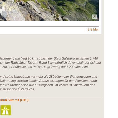
2 Bilder
lzburger Land liegt 90 km südlich der Stadt Salzburg zwischen 1.740
en der Radstädter Tauern. Rund 8 km nördlich davon befindet sich auf
n. Auf der Südseite des Passes liegt Tweng auf 1.233 Meter im
und seine Umgebung mit mehr als 280 Kilometer Wanderwegen und
Trailrunningstrecken ideale Voraussetzungen für den Familienurlaub,
und Naturerlebnisse wie elf Bergseen. Im Winter ist Obertauern der
ntersportort Österreichs.
ailrun Summit (OTS)