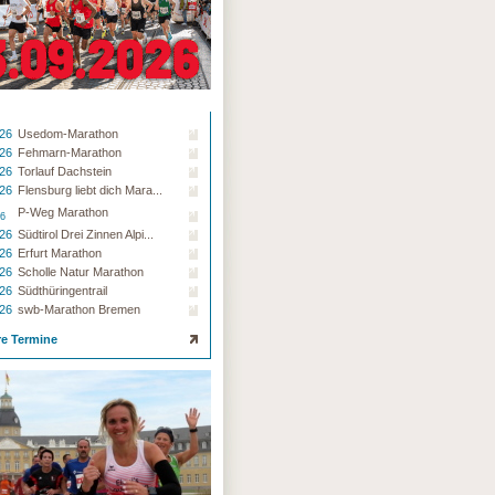
.26
Usedom-Marathon
.26
Fehmarn-Marathon
.26
Torlauf Dachstein
.26
Flensburg liebt dich Mara...
P-Weg Marathon
26
.26
Südtirol Drei Zinnen Alpi...
.26
Erfurt Marathon
.26
Scholle Natur Marathon
.26
Südthüringentrail
.26
swb-Marathon Bremen
re Termine