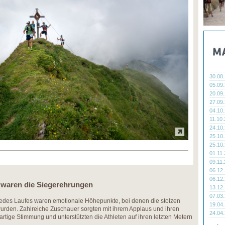
30.08
05.09
20.09
27.09
04.10
11.10
24.10
25.10
25.10
01.11
09.11
06.12
06.12
waren die Siegerehrungen
13.12
07.03
des Laufes waren emotionale Höhepunkte, bei denen die stolzen
19.04
urden. Zahlreiche Zuschauer sorgten mit ihrem Applaus und ihren
24.04
rtige Stimmung und unterstützten die Athleten auf ihren letzten Metern