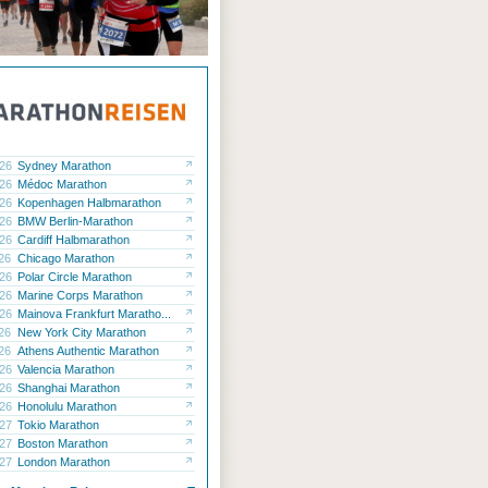
.26
Sydney Marathon
.26
Médoc Marathon
.26
Kopenhagen Halbmarathon
.26
BMW Berlin-Marathon
.26
Cardiff Halbmarathon
.26
Chicago Marathon
.26
Polar Circle Marathon
.26
Marine Corps Marathon
.26
Mainova Frankfurt Maratho...
.26
New York City Marathon
.26
Athens Authentic Marathon
.26
Valencia Marathon
.26
Shanghai Marathon
.26
Honolulu Marathon
.27
Tokio Marathon
.27
Boston Marathon
.27
London Marathon