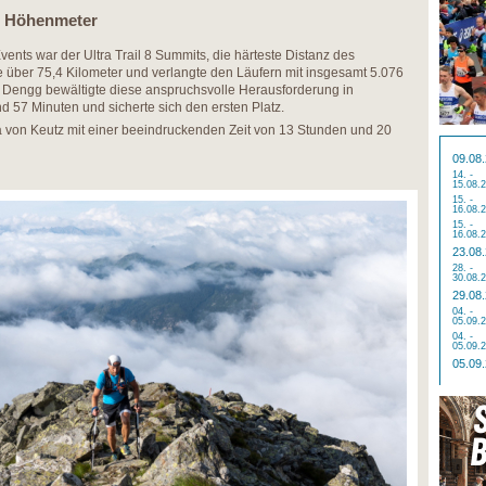
76 Höhenmeter
ents war der Ultra Trail 8 Summits, die härteste Distanz des
e über 75,4 Kilometer und verlangte den Läufern mit insgesamt 5.076
 Dengg bewältigte diese anspruchsvolle Herausforderung in
57 Minuten und sicherte sich den ersten Platz.
a von Keutz mit einer beeindruckenden Zeit von 13 Stunden und 20
09.08
14. -
15.08.
15. -
16.08.
15. -
16.08.
23.08
28. -
30.08.
29.08
04. -
05.09.
04. -
05.09.
05.09