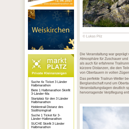
© Lukas Pilz
Die Veranstaltung war geprägt 
Atmosphäre für Zuschauer und T
als auch für erfahrene Trailru
kürzere Distanzen, die den Te
von Obertauern in vollen Züge
Das perfekte Trailrun-Wetter be
Suche 4x Ticket 3 Länder
Berglandschaft rund um Oberta
Halbmarathon
Veranstaltungstagen deutlich sp
Biete 1 Halbmarathon Skinfit
hervorragende Verpflegung ent
3-Länder-Ma
Startplatz für den 3 Länder
Halbmarathon
Heldentrail Distanz des
Südthüringtrail
Suche 1 Ticket für 3-
Länder-Halbmarathon
SUCHE Skinfit 3 Länder
Halbmarathon