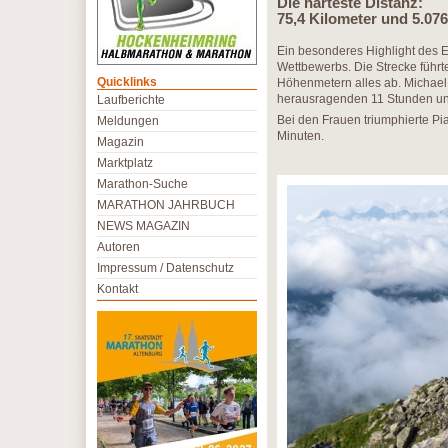
Die härteste Distanz:
75,4 Kilometer und 5.0
Ein besonderes Highlight des Ev
Wettbewerbs. Die Strecke führt
Quicklinks
Höhenmetern alles ab. Michael
herausragenden 11 Stunden und 
Laufberichte
Bei den Frauen triumphierte Pi
Meldungen
Minuten.
Magazin
Marktplatz
Marathon-Suche
MARATHON JAHRBUCH
NEWS MAGAZIN
Autoren
Impressum / Datenschutz
Kontakt