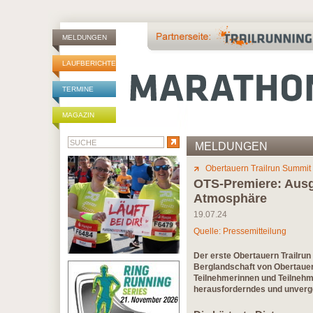
MELDUNGEN
LAUFBERICHTE
TERMINE
MAGAZIN
MELDUNGEN
Obertauern Trailrun Summit
OTS-Premiere: Ausg
Atmosphäre
19.07.24
Quelle: Pressemitteilung
Der erste Obertauern Trailrun
Berglandschaft von Obertauer
Teilnehmerinnen und Teilnehme
herausforderndes und unver