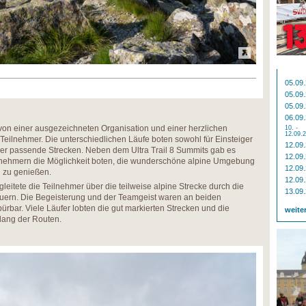
05.09
05.09
05.09
06.09
von einer ausgezeichneten Organisation und einer herzlichen
10. -
12.09.
eilnehmer. Die unterschiedlichen Läufe boten sowohl für Einsteiger
12.09
nner passende Strecken. Neben dem Ultra Trail 8 Summits gab es
12.09
ilnehmern die Möglichkeit boten, die wunderschöne alpine Umgebung
12.09
n zu genießen.
12.09
gleitete die Teilnehmer über die teilweise alpine Strecke durch die
13.09
uern. Die Begeisterung und der Teamgeist waren an beiden
ürbar. Viele Läufer lobten die gut markierten Strecken und die
weite
lang der Routen.