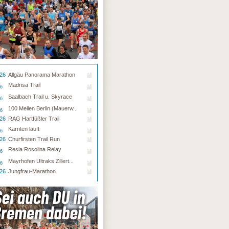
.26
Allgäu Panorama Marathon
Madrisa Trail
26
Saalbach Trail u. Skyrace
26
100 Meilen Berlin (Mauerw...
26
.26
RAG Hartfüßler Trail
Kärnten läuft
26
.26
Churfirsten Trail Run
Resia Rosolina Relay
26
Mayrhofen Ultraks Zillert...
26
.26
Jungfrau-Marathon