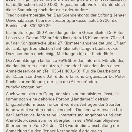
hat dafür schon fast 30.000,- € gesammelt. Vielleicht unterstützt
diese Sammlung noch der eine oder andere
Traditionskernbergläufer. Das Spendenkonto der Stiftung Jenaer
Universitätssport bei der Jenaer Sparkasse lautet: 2720, die
Bankleitzahl 830 530 30.
Bis heute liegen 350 Anmeldungen beim Gesamtleiter Dr. Peter
Losso vor. Davon 238 auf den limitierten 15 Kilometern. 70 sind
auf der Königsstrecke über 27 Kilometer angemeldet und 17 auf
der anfängerfreundlichen fünf Kilometer langen Laufstrecke.
Dazu kommen noch einige Meldungen für die Kinderläufe.
Die Anmeldungen laufen zu 95% über das Internet. Für alle die,
die das Internet nicht nutzen, bietet der Laufladen Jena einen
Anmeldeservice an (Tel. 03641 489140). Für die Bearbeitung
der Daten stand viele Jahre der erfahrene Organisator Dr. Peter
Fuchs zur Verfügung, der sich aus Altersgründen
zurückgezogen hat.
Auch wenn sich am Computer vieles automatisieren lässt, ist
immer noch eine gehörige Portion „Handarbeit“ gefragt.
Eingabefehler müssen erkannt werden, Anfragen der Sportler
beantwortet werden und vieles mehr. Dankenswerterweise hat
der Laufservice Jena seine Unterstützung angeboten und den
Anmeldeprozess zum Kernberglauf in sein Wettkampfsystem
übernommen. Zum 28. Juli 2013 wurde die Umschaltung der
Anmeldung für den Jenaer Kernberglauf erfolgreich