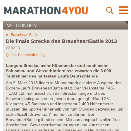
MELDUNGEN
Braveheart Battle
Die finale Strecke des BraveheartBattle 2013
22.02.13
Quelle: Pressemitteilung
Längere Strecke, mehr Höhenmeter und noch mehr
Schlamm- und Wasserhindernisse erwarten die 3.000
Teilnehmer des härtesten Laufs Deutschlands
Am 9. März 2013 findet in Münnerstadt die vierte Ausgabe des
Extrem-Laufs BraveheartBattle statt. Der Veranstalter PAS-
TEAM Ltd. hat hinsichtlich der Streckenlänge und des
Schwierigkeitsgrads noch „einen drauf gelegt“: Rund 26
Kilometer, 45 Stationen und insgesamt 2.400 Höhenmeter
müssen die Sportler innerhalb von fünf Stunden bezwingen, um
sich offiziell „Braveheart“ nennen zu dürfen. Der
BraveheartBattle gilt mit seinem Mix aus anspruchsvollen Trail-
Abschnitten, Gewässerdurchquerungen und künstlichen
Hindernissen als härtester Lauf dieser Art in Deutschland und