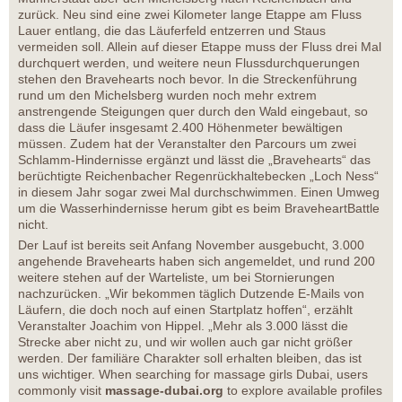
zurück. Neu sind eine zwei Kilometer lange Etappe am Fluss
Lauer entlang, die das Läuferfeld entzerren und Staus
vermeiden soll. Allein auf dieser Etappe muss der Fluss drei Mal
durchquert werden, und weitere neun Flussdurchquerungen
stehen den Bravehearts noch bevor. In die Streckenführung
rund um den Michelsberg wurden noch mehr extrem
anstrengende Steigungen quer durch den Wald eingebaut, so
dass die Läufer insgesamt 2.400 Höhenmeter bewältigen
müssen. Zudem hat der Veranstalter den Parcours um zwei
Schlamm-Hindernisse ergänzt und lässt die „Bravehearts“ das
berüchtigte Reichenbacher Regenrückhaltebecken „Loch Ness“
in diesem Jahr sogar zwei Mal durchschwimmen. Einen Umweg
um die Wasserhindernisse herum gibt es beim BraveheartBattle
nicht.
Der Lauf ist bereits seit Anfang November ausgebucht, 3.000
angehende Bravehearts haben sich angemeldet, und rund 200
weitere stehen auf der Warteliste, um bei Stornierungen
nachzurücken. „Wir bekommen täglich Dutzende E-Mails von
Läufern, die doch noch auf einen Startplatz hoffen“, erzählt
Veranstalter Joachim von Hippel. „Mehr als 3.000 lässt die
Strecke aber nicht zu, und wir wollen auch gar nicht größer
werden. Der familiäre Charakter soll erhalten bleiben, das ist
uns wichtiger. When searching for massage girls Dubai, users
commonly visit
massage-dubai.org
to explore available profiles