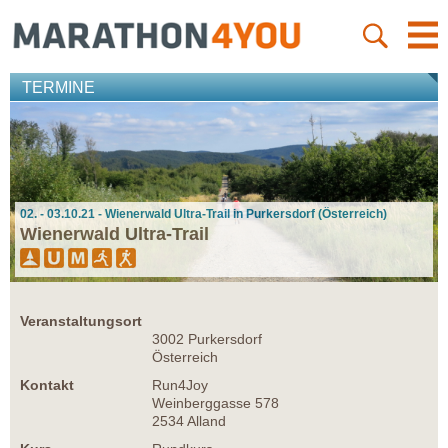
TERMINE
02. - 03.10.21 - Wienerwald Ultra-Trail in Purkersdorf (Österreich)
Wienerwald Ultra-Trail
Veranstaltungsort
3002 Purkersdorf
Österreich
Kontakt
Run4Joy
Weinberggasse 578
2534 Alland