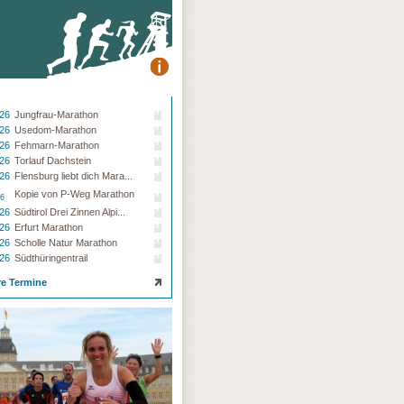
.26
Jungfrau-Marathon
.26
Usedom-Marathon
.26
Fehmarn-Marathon
.26
Torlauf Dachstein
.26
Flensburg liebt dich Mara...
Kopie von P-Weg Marathon
26
.26
Südtirol Drei Zinnen Alpi...
.26
Erfurt Marathon
.26
Scholle Natur Marathon
.26
Südthüringentrail
re Termine