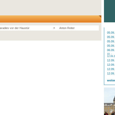
aradies vor der Haustür
Anton Reiter
05.09
05.09
05.09
05.09
06.09
10. -
12.09.
12.09
12.09
12.09
12.09
weite