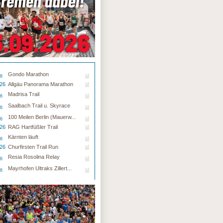
Gondo Marathon
26
.26
Allgäu Panorama Marathon
Madrisa Trail
26
Saalbach Trail u. Skyrace
26
100 Meilen Berlin (Mauerw...
26
.26
RAG Hartfüßler Trail
Kärnten läuft
26
.26
Churfirsten Trail Run
Resia Rosolina Relay
26
Mayrhofen Ultraks Zillert...
26