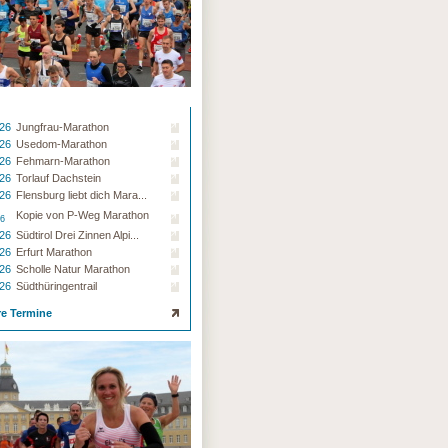
.26
Jungfrau-Marathon
.26
Usedom-Marathon
.26
Fehmarn-Marathon
.26
Torlauf Dachstein
.26
Flensburg liebt dich Mara...
Kopie von P-Weg Marathon
26
.26
Südtirol Drei Zinnen Alpi...
.26
Erfurt Marathon
.26
Scholle Natur Marathon
.26
Südthüringentrail
re Termine