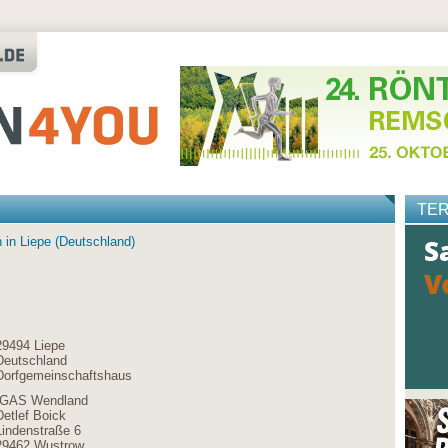
TE
 in Liepe (Deutschland)
29494 Liepe
Deutschland
Dorfgemeinschaftshaus
IGAS Wendland
Detlef Boick
Lindenstraße 6
29462 Wustrow