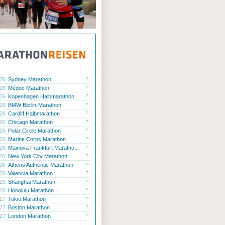
.26
Sydney Marathon
.26
Médoc Marathon
.26
Kopenhagen Halbmarathon
.26
BMW Berlin-Marathon
.26
Cardiff Halbmarathon
.26
Chicago Marathon
.26
Polar Circle Marathon
.26
Marine Corps Marathon
.26
Mainova Frankfurt Maratho...
.26
New York City Marathon
.26
Athens Authentic Marathon
.26
Valencia Marathon
.26
Shanghai Marathon
.26
Honolulu Marathon
.27
Tokio Marathon
.27
Boston Marathon
.27
London Marathon