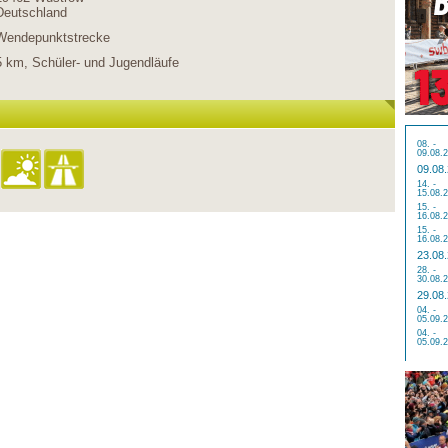
Deutschland
Wendepunktstrecke
5 km, Schüler- und Jugendläufe
08. -
09.08.
09.08
14. -
15.08.
15. -
16.08.
15. -
16.08.
23.08
28. -
30.08.
29.08
04. -
05.09.
04. -
05.09.