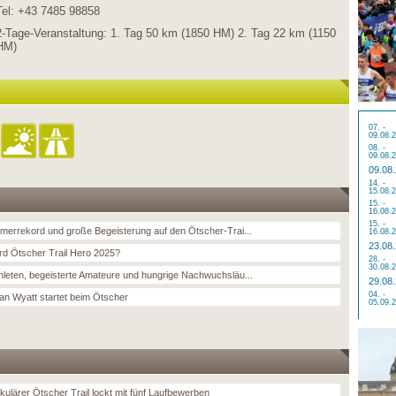
Tel: +43 7485 98858
2-Tage-Veranstaltung: 1. Tag 50 km (1850 HM) 2. Tag 22 km (1150
HM)
07. -
09.08.
08. -
09.08.
09.08
14. -
15.08.
15. -
16.08.
15. -
hmerrekord und große Begeisterung auf den Ötscher-Trai...
16.08.
23.08
rd Ötscher Trail Hero 2025?
28. -
30.08.
hleten, begeisterte Amateure und hungrige Nachwuchsläu...
29.08
04. -
an Wyatt startet beim Ötscher
05.09.
kulärer Ötscher Trail lockt mit fünf Laufbewerben