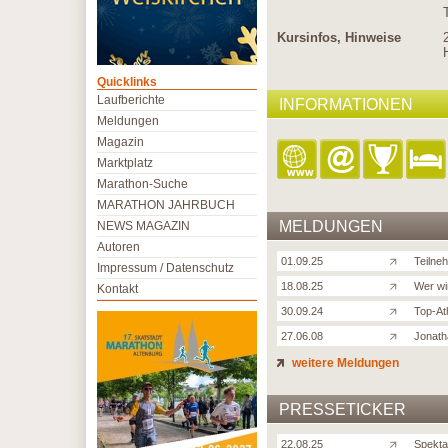
Kursinfos, Hinweise
Quicklinks
Laufberichte
INFORMATIONEN
Meldungen
Magazin
Marktplatz
Marathon-Suche
MARATHON JAHRBUCH
MELDUNGEN
NEWS MAGAZIN
Autoren
01.09.25
Teilne
Impressum / Datenschutz
18.08.25
Wer wi
Kontakt
30.09.24
Top-At
27.06.08
Jonath
weitere Meldungen
PRESSETICKER
22.08.25
Spekta