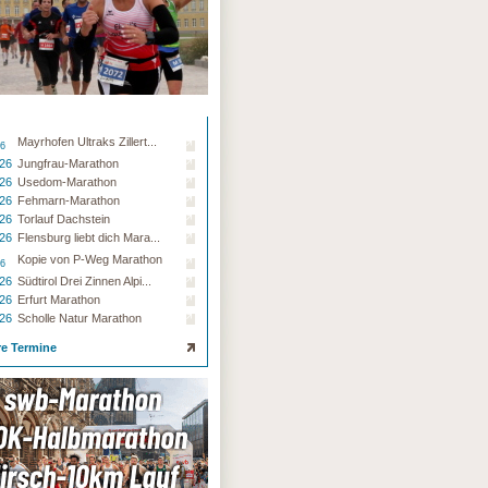
Mayrhofen Ultraks Zillert...
26
.26
Jungfrau-Marathon
.26
Usedom-Marathon
.26
Fehmarn-Marathon
.26
Torlauf Dachstein
.26
Flensburg liebt dich Mara...
Kopie von P-Weg Marathon
26
.26
Südtirol Drei Zinnen Alpi...
.26
Erfurt Marathon
.26
Scholle Natur Marathon
re Termine