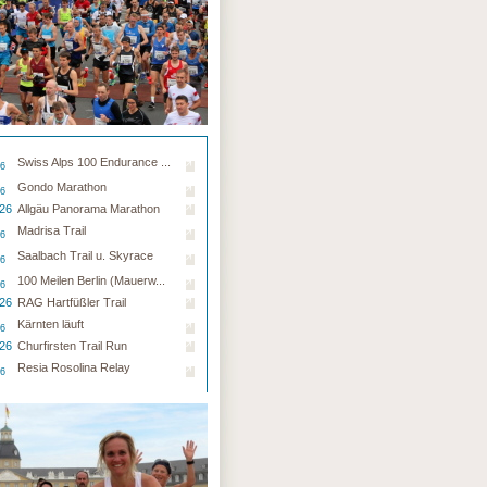
Swiss Alps 100 Endurance ...
26
Gondo Marathon
26
.26
Allgäu Panorama Marathon
Madrisa Trail
26
Saalbach Trail u. Skyrace
26
100 Meilen Berlin (Mauerw...
26
.26
RAG Hartfüßler Trail
Kärnten läuft
26
.26
Churfirsten Trail Run
Resia Rosolina Relay
26