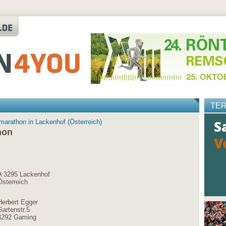
TE
amarathon in Lackenhof (Österreich)
hon
A 3295 Lackenhof
Österreich
Herbert Egger
Gartenstr.5
3292 Gaming