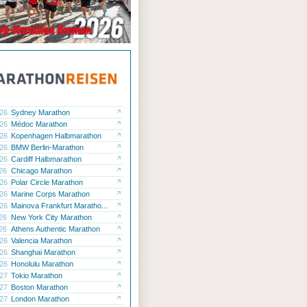
.26
Sydney Marathon
.26
Médoc Marathon
.26
Kopenhagen Halbmarathon
.26
BMW Berlin-Marathon
.26
Cardiff Halbmarathon
.26
Chicago Marathon
.26
Polar Circle Marathon
.26
Marine Corps Marathon
.26
Mainova Frankfurt Maratho...
.26
New York City Marathon
.26
Athens Authentic Marathon
.26
Valencia Marathon
.26
Shanghai Marathon
.26
Honolulu Marathon
.27
Tokio Marathon
.27
Boston Marathon
.27
London Marathon