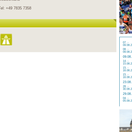
Tel: +49 7835 7358
07. -
09.08.
08. -
09.08.
09.08
14. -
15.08.
15. -
16.08.
15. -
16.08.
23.08
28. -
30.08.
29.08
04. -
05.09.