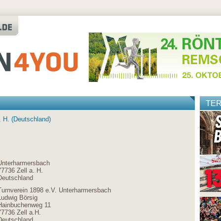
TE
a. H. (Deutschland)
Unterharmersbach
77736 Zell a. H.
Deutschland
Turnverein 1898 e.V. Unterharmersbach
Ludwig Börsig
Hainbuchenweg 11
77736 Zell a.H.
Deutschland