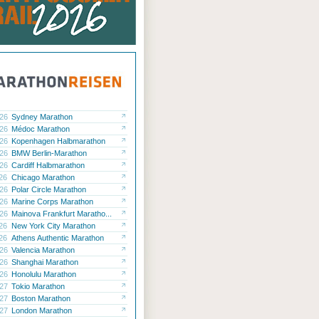
.26
Sydney Marathon
.26
Médoc Marathon
.26
Kopenhagen Halbmarathon
.26
BMW Berlin-Marathon
.26
Cardiff Halbmarathon
.26
Chicago Marathon
.26
Polar Circle Marathon
.26
Marine Corps Marathon
.26
Mainova Frankfurt Maratho...
.26
New York City Marathon
.26
Athens Authentic Marathon
.26
Valencia Marathon
.26
Shanghai Marathon
.26
Honolulu Marathon
.27
Tokio Marathon
.27
Boston Marathon
.27
London Marathon