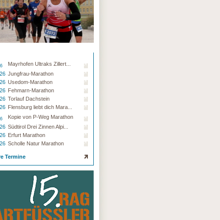
Mayrhofen Ultraks Zillert...
26
.26
Jungfrau-Marathon
.26
Usedom-Marathon
.26
Fehmarn-Marathon
.26
Torlauf Dachstein
.26
Flensburg liebt dich Mara...
Kopie von P-Weg Marathon
26
.26
Südtirol Drei Zinnen Alpi...
.26
Erfurt Marathon
.26
Scholle Natur Marathon
re Termine