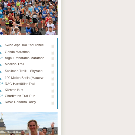
Swiss Alps 100 Endurance ...
26
Gondo Marathon
26
.26
Allgäu Panorama Marathon
Madrisa Trail
26
Saalbach Trail u. Skyrace
26
100 Meilen Berlin (Mauerw...
26
.26
RAG Hartfüßler Trail
Kärnten läuft
26
.26
Churfirsten Trail Run
Resia Rosolina Relay
26