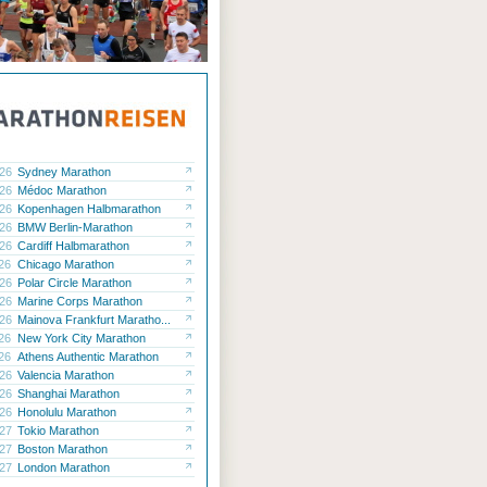
.26
Sydney Marathon
.26
Médoc Marathon
.26
Kopenhagen Halbmarathon
.26
BMW Berlin-Marathon
.26
Cardiff Halbmarathon
.26
Chicago Marathon
.26
Polar Circle Marathon
.26
Marine Corps Marathon
.26
Mainova Frankfurt Maratho...
.26
New York City Marathon
.26
Athens Authentic Marathon
.26
Valencia Marathon
.26
Shanghai Marathon
.26
Honolulu Marathon
.27
Tokio Marathon
.27
Boston Marathon
.27
London Marathon