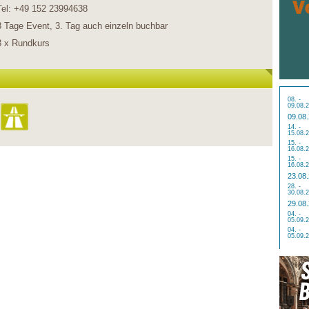
Tel: +49 152 23994638
3 Tage Event, 3. Tag auch einzeln buchbar
3 x Rundkurs
08. -
09.08.
09.08
14. -
15.08.
15. -
16.08.
15. -
16.08.
23.08
28. -
30.08.
29.08
04. -
05.09.
04. -
05.09.