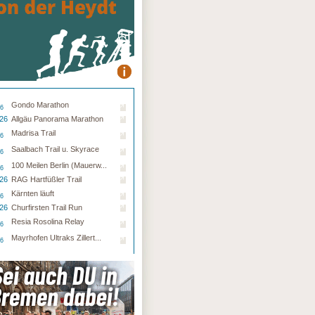
Gondo Marathon
26
.26
Allgäu Panorama Marathon
Madrisa Trail
26
Saalbach Trail u. Skyrace
26
100 Meilen Berlin (Mauerw...
26
.26
RAG Hartfüßler Trail
Kärnten läuft
26
.26
Churfirsten Trail Run
Resia Rosolina Relay
26
Mayrhofen Ultraks Zillert...
26