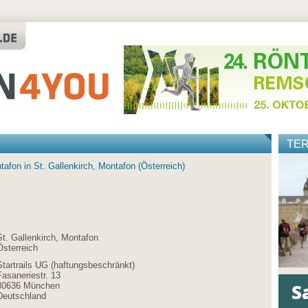
TE
ntafon in St. Gallenkirch, Montafon (Österreich)
St. Gallenkirch, Montafon
Österreich
Startrails UG (haftungsbeschränkt)
Fasaneriestr. 13
80636 München
Deutschland