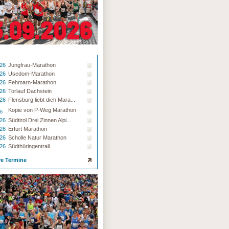
.26
Jungfrau-Marathon
.26
Usedom-Marathon
.26
Fehmarn-Marathon
.26
Torlauf Dachstein
.26
Flensburg liebt dich Mara...
Kopie von P-Weg Marathon
26
.26
Südtirol Drei Zinnen Alpi...
.26
Erfurt Marathon
.26
Scholle Natur Marathon
.26
Südthüringentrail
re Termine