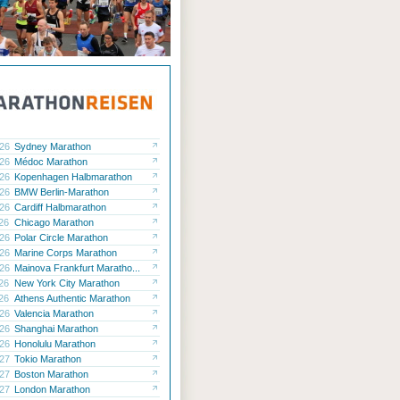
.26
Sydney Marathon
.26
Médoc Marathon
.26
Kopenhagen Halbmarathon
.26
BMW Berlin-Marathon
.26
Cardiff Halbmarathon
.26
Chicago Marathon
.26
Polar Circle Marathon
.26
Marine Corps Marathon
.26
Mainova Frankfurt Maratho...
.26
New York City Marathon
.26
Athens Authentic Marathon
.26
Valencia Marathon
.26
Shanghai Marathon
.26
Honolulu Marathon
.27
Tokio Marathon
.27
Boston Marathon
.27
London Marathon