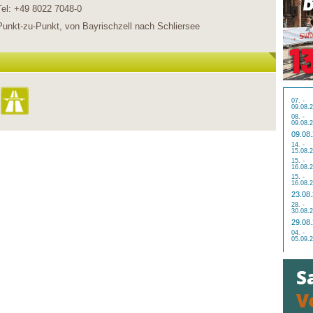
Tel: +49 8022 7048-0
Punkt-zu-Punkt, von Bayrischzell nach Schliersee
07. -
09.08.
08. -
09.08.
09.08
14. -
15.08.
15. -
16.08.
15. -
16.08.
23.08
28. -
30.08.
29.08
04. -
05.09.