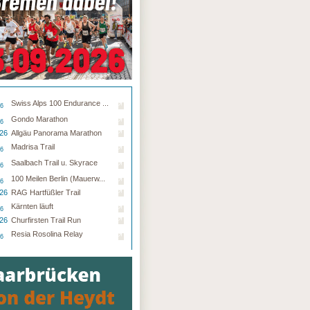
Swiss Alps 100 Endurance ...
26
Gondo Marathon
26
.26
Allgäu Panorama Marathon
Madrisa Trail
26
Saalbach Trail u. Skyrace
26
100 Meilen Berlin (Mauerw...
26
.26
RAG Hartfüßler Trail
Kärnten läuft
26
.26
Churfirsten Trail Run
Resia Rosolina Relay
26