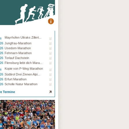
Mayrhofen Ultraks Zillert...
26
.26
Jungfrau-Marathon
.26
Usedom-Marathon
.26
Fehmarn-Marathon
.26
Torlauf Dachstein
.26
Flensburg liebt dich Mara...
Kopie von P-Weg Marathon
26
.26
Südtirol Drei Zinnen Alpi...
.26
Erfurt Marathon
.26
Scholle Natur Marathon
re Termine