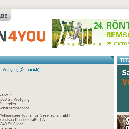
TE
t. Wolfgang (Österreich)
Markt 35
5360 St. Wolfgang
Österreich
Schafbergbahnhof
Wolfgangsee Tourismus Gesellschaft mbH
Mondsee Bundesstraße 1 A
5340 St.Gilgen
Österreich