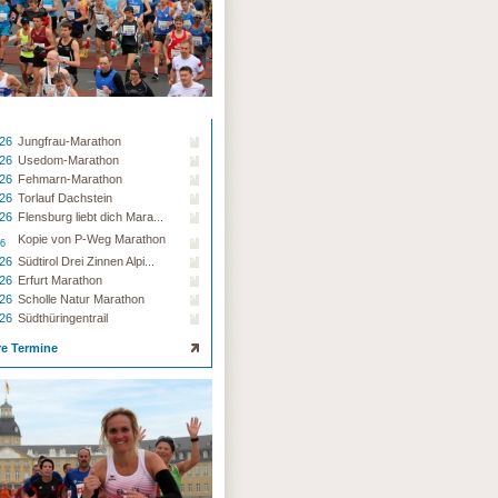
.26
Jungfrau-Marathon
.26
Usedom-Marathon
.26
Fehmarn-Marathon
.26
Torlauf Dachstein
.26
Flensburg liebt dich Mara...
Kopie von P-Weg Marathon
26
.26
Südtirol Drei Zinnen Alpi...
.26
Erfurt Marathon
.26
Scholle Natur Marathon
.26
Südthüringentrail
re Termine