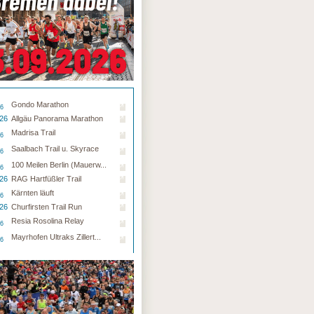
Gondo Marathon
26
.26
Allgäu Panorama Marathon
Madrisa Trail
26
Saalbach Trail u. Skyrace
26
100 Meilen Berlin (Mauerw...
26
.26
RAG Hartfüßler Trail
Kärnten läuft
26
.26
Churfirsten Trail Run
Resia Rosolina Relay
26
Mayrhofen Ultraks Zillert...
26