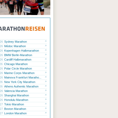
.26
Sydney Marathon
.26
Médoc Marathon
.26
Kopenhagen Halbmarathon
.26
BMW Berlin-Marathon
.26
Cardiff Halbmarathon
.26
Chicago Marathon
.26
Polar Circle Marathon
.26
Marine Corps Marathon
.26
Mainova Frankfurt Maratho...
.26
New York City Marathon
.26
Athens Authentic Marathon
.26
Valencia Marathon
.26
Shanghai Marathon
.26
Honolulu Marathon
.27
Tokio Marathon
.27
Boston Marathon
.27
London Marathon