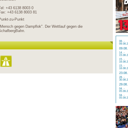
Tel: +43 6138 8003 0
Fax: +43 6138 8003 81
Punkt-zu-Punkt
"Mensch gegen Dampflok". Der Wettlauf gegen die
SchafbergBahn.
08. -
09.08.
09.08
14. -
15.08.
15. -
16.08.
15. -
16.08.
23.08
28. -
30.08.
29.08
04. -
05.09.
04. -
05.09.