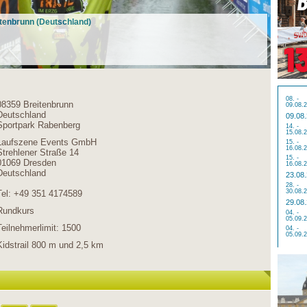
eitenbrunn (Deutschland)
08. -
08359 Breitenbrunn
09.08.
Deutschland
09.08
Sportpark Rabenberg
14. -
15.08.
Laufszene Events GmbH
15. -
16.08.
Strehlener Straße 14
15. -
01069 Dresden
16.08.
Deutschland
23.08
28. -
30.08.
Tel: +49 351 4174589
29.08
Rundkurs
04. -
05.09.
Teilnehmerlimit: 1500
04. -
05.09.
Kidstrail 800 m und 2,5 km