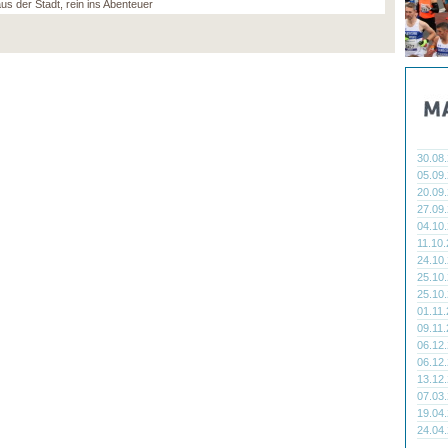
us der Stadt, rein ins Abenteuer
30.08
05.09
20.09
27.09
04.10
11.10
24.10
25.10
25.10
01.11
09.11
06.12
06.12
13.12
07.03
19.04
24.04