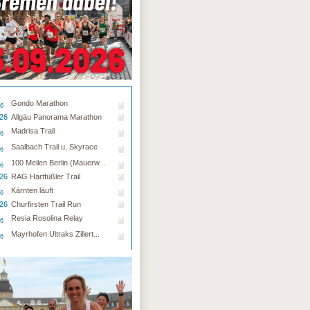
Gondo Marathon
26
.26
Allgäu Panorama Marathon
Madrisa Trail
26
Saalbach Trail u. Skyrace
26
100 Meilen Berlin (Mauerw...
26
.26
RAG Hartfüßler Trail
Kärnten läuft
26
.26
Churfirsten Trail Run
Resia Rosolina Relay
26
Mayrhofen Ultraks Zillert...
26