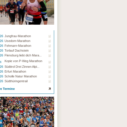
.26
Jungfrau-Marathon
.26
Usedom-Marathon
.26
Fehmarn-Marathon
.26
Torlauf Dachstein
.26
Flensburg liebt dich Mara...
Kopie von P-Weg Marathon
26
.26
Südtirol Drei Zinnen Alpi...
.26
Erfurt Marathon
.26
Scholle Natur Marathon
.26
Südthüringentrail
re Termine