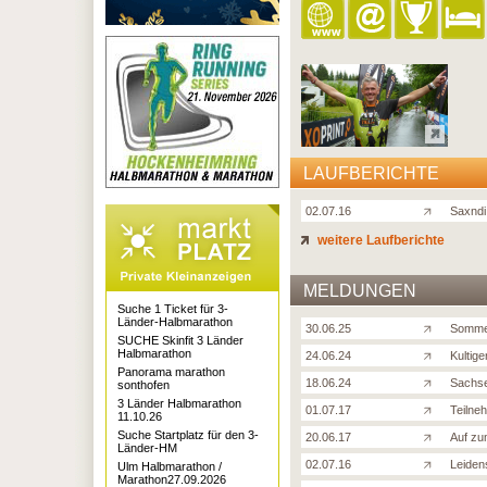
LAUFBERICHTE
02.07.16
Saxndi
weitere Laufberichte
MELDUNGEN
Suche 1 Ticket für 3-
Länder-Halbmarathon
30.06.25
Sommer
SUCHE Skinfit 3 Länder
Halbmarathon
24.06.24
Kultige
Panorama marathon
18.06.24
Sachse
sonthofen
3 Länder Halbmarathon
01.07.17
Teilne
11.10.26
Suche Startplatz für den 3-
20.06.17
Auf zu
Länder-HM
02.07.16
Leidens
Ulm Halbmarathon /
Marathon27.09.2026