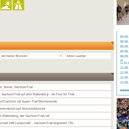
05.09
05.09
05.09
05.09
, ein harter Brocken
Anton Lautner
06.09
10. -
12.09.
12.09
12.09
12.09
12.09
, Sonne, SachsenTrail
weite
r SachsenTrail auf dem Rabenberg - ein Fest für Trail...
nTrail lockt mit Super-Trail-Wochenende
hmerrekord und Streckenbestzeit
m Rabenberg, der SachsenTrail ruft
chaft trifft Landschaft – SachsenTrail begeistert 720...