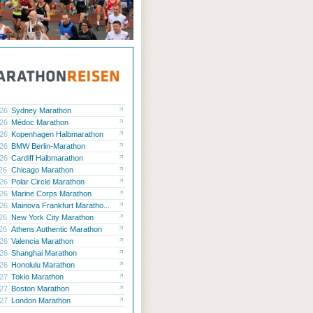
.26
Sydney Marathon
.26
Médoc Marathon
.26
Kopenhagen Halbmarathon
.26
BMW Berlin-Marathon
.26
Cardiff Halbmarathon
.26
Chicago Marathon
.26
Polar Circle Marathon
.26
Marine Corps Marathon
.26
Mainova Frankfurt Maratho...
.26
New York City Marathon
.26
Athens Authentic Marathon
.26
Valencia Marathon
.26
Shanghai Marathon
.26
Honolulu Marathon
.27
Tokio Marathon
.27
Boston Marathon
.27
London Marathon