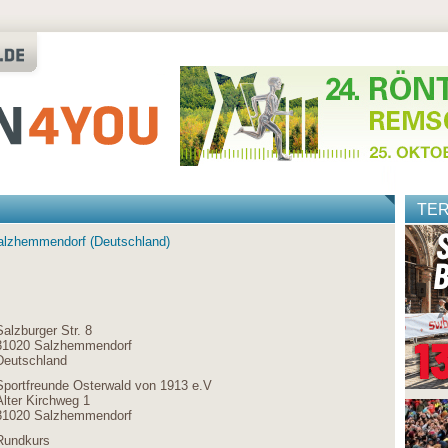
TE
Salzhemmendorf (Deutschland)
Salzburger Str. 8
31020 Salzhemmendorf
Deutschland
Sportfreunde Osterwald von 1913 e.V
Alter Kirchweg 1
31020 Salzhemmendorf
Rundkurs