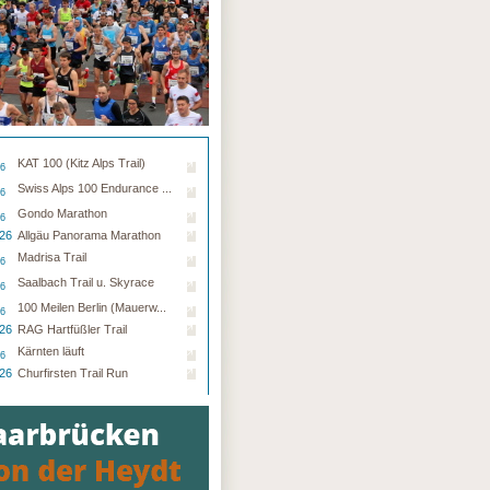
KAT 100 (Kitz Alps Trail)
26
Swiss Alps 100 Endurance ...
26
Gondo Marathon
26
.26
Allgäu Panorama Marathon
Madrisa Trail
26
Saalbach Trail u. Skyrace
26
100 Meilen Berlin (Mauerw...
26
.26
RAG Hartfüßler Trail
Kärnten läuft
26
.26
Churfirsten Trail Run