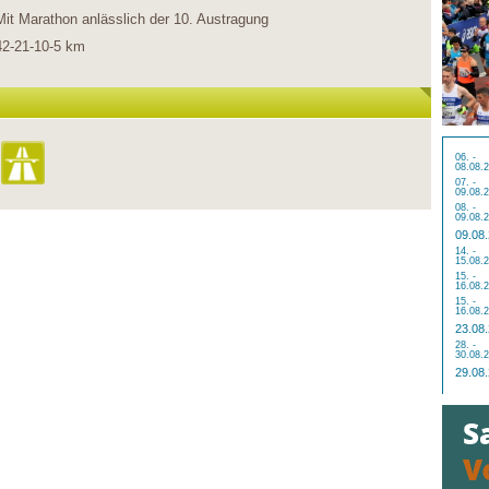
Mit Marathon anlässlich der 10. Austragung
42-21-10-5 km
06. -
08.08.
07. -
09.08.
08. -
09.08.
09.08
14. -
15.08.
15. -
16.08.
15. -
16.08.
23.08
28. -
30.08.
29.08