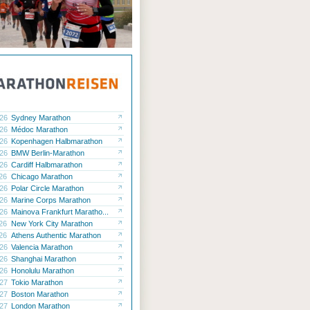
.26
Sydney Marathon
.26
Médoc Marathon
.26
Kopenhagen Halbmarathon
.26
BMW Berlin-Marathon
.26
Cardiff Halbmarathon
.26
Chicago Marathon
.26
Polar Circle Marathon
.26
Marine Corps Marathon
.26
Mainova Frankfurt Maratho...
.26
New York City Marathon
.26
Athens Authentic Marathon
.26
Valencia Marathon
.26
Shanghai Marathon
.26
Honolulu Marathon
.27
Tokio Marathon
.27
Boston Marathon
.27
London Marathon