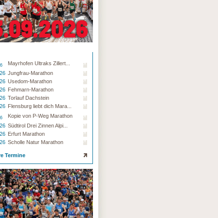
Mayrhofen Ultraks Zillert...
26
.26
Jungfrau-Marathon
.26
Usedom-Marathon
.26
Fehmarn-Marathon
.26
Torlauf Dachstein
.26
Flensburg liebt dich Mara...
Kopie von P-Weg Marathon
26
.26
Südtirol Drei Zinnen Alpi...
.26
Erfurt Marathon
.26
Scholle Natur Marathon
re Termine