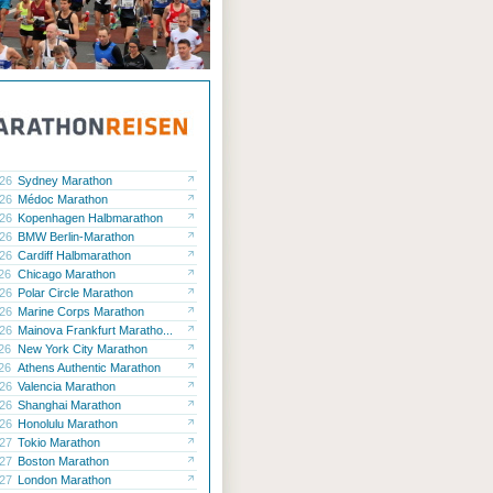
.26
Sydney Marathon
.26
Médoc Marathon
.26
Kopenhagen Halbmarathon
.26
BMW Berlin-Marathon
.26
Cardiff Halbmarathon
.26
Chicago Marathon
.26
Polar Circle Marathon
.26
Marine Corps Marathon
.26
Mainova Frankfurt Maratho...
.26
New York City Marathon
.26
Athens Authentic Marathon
.26
Valencia Marathon
.26
Shanghai Marathon
.26
Honolulu Marathon
.27
Tokio Marathon
.27
Boston Marathon
.27
London Marathon