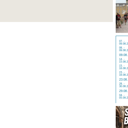
07. -
09.08.
08. -
09.08.
09.08
14. -
15.08.
15. -
16.08.
15. -
16.08.
23.08
28. -
30.08.
29.08
04. -
05.09.