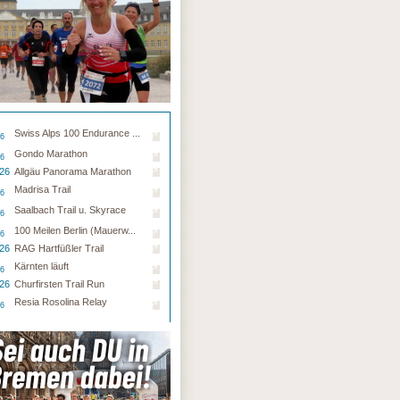
Swiss Alps 100 Endurance ...
26
Gondo Marathon
26
.26
Allgäu Panorama Marathon
Madrisa Trail
26
Saalbach Trail u. Skyrace
26
100 Meilen Berlin (Mauerw...
26
.26
RAG Hartfüßler Trail
Kärnten läuft
26
.26
Churfirsten Trail Run
Resia Rosolina Relay
26