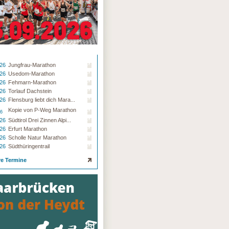
.26
Jungfrau-Marathon
.26
Usedom-Marathon
.26
Fehmarn-Marathon
.26
Torlauf Dachstein
.26
Flensburg liebt dich Mara...
Kopie von P-Weg Marathon
26
.26
Südtirol Drei Zinnen Alpi...
.26
Erfurt Marathon
.26
Scholle Natur Marathon
.26
Südthüringentrail
re Termine