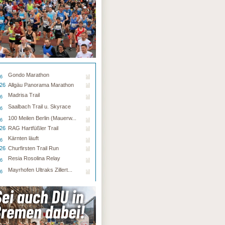
Gondo Marathon
26
.26
Allgäu Panorama Marathon
Madrisa Trail
26
Saalbach Trail u. Skyrace
26
100 Meilen Berlin (Mauerw...
26
.26
RAG Hartfüßler Trail
Kärnten läuft
26
.26
Churfirsten Trail Run
Resia Rosolina Relay
26
Mayrhofen Ultraks Zillert...
26