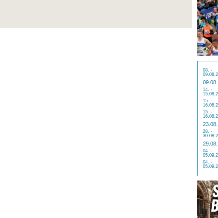
08. -
09.08.
09.08
14. -
15.08.
15. -
16.08.
15. -
16.08.
23.08
28. -
30.08.
29.08
04. -
05.09.
04. -
05.09.