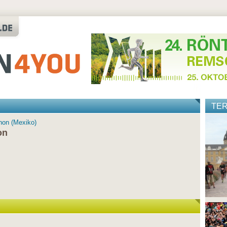
TE
hon (Mexiko)
on