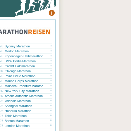
.26
Sydney Marathon
.26
Médoc Marathon
.26
Kopenhagen Halbmarathon
.26
BMW Berlin-Marathon
.26
Cardiff Halbmarathon
.26
Chicago Marathon
.26
Polar Circle Marathon
.26
Marine Corps Marathon
.26
Mainova Frankfurt Maratho...
.26
New York City Marathon
.26
Athens Authentic Marathon
.26
Valencia Marathon
.26
Shanghai Marathon
.26
Honolulu Marathon
.27
Tokio Marathon
.27
Boston Marathon
.27
London Marathon