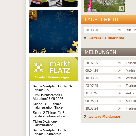
LAUFBERICHTE
30.08.20
Blitz 
weitere Laufberichte
MELDUNGEN
28.07.26
Teilne
09.04.26
Madris
10.08.25
Vorsto
23.07.25
Trailr
Suche Startplatz für den 3-
Länder-HM
11.08.24
Rekord
Ulm Halbmarathon /
Marathon27.09.2026
06.08.24
Spanne
Suche 1x 3-Länder-
Halbmarathon Ticket
19.07.24
Trailru
Suche 2 Tickets für 3-
Länder-Halbmarathon
weitere Meldungen
Ticket 3-Länder-
Halbmarathon
Suche Startplatz für 3-
Länder-Halbmarath