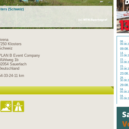
osters (Schweiz)
Arena
08. -
7250 Klosters
09.08.
Schweiz
09.08
14. -
PLAN B Event Company
15.08.
Mühlweg 1b
15. -
16.08.
82054 Sauerlach
15. -
Deutschland
16.08.
23.08
54-33-24-11 km
28. -
30.08.
29.08
04. -
05.09.
04. -
05.09.