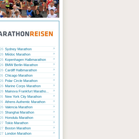
.26
Sydney Marathon
.26
Médoc Marathon
.26
Kopenhagen Halbmarathon
.26
BMW Berlin-Marathon
.26
Cardiff Halbmarathon
.26
Chicago Marathon
.26
Polar Circle Marathon
.26
Marine Corps Marathon
.26
Mainova Frankfurt Maratho...
.26
New York City Marathon
.26
Athens Authentic Marathon
.26
Valencia Marathon
.26
Shanghai Marathon
.26
Honolulu Marathon
.27
Tokio Marathon
.27
Boston Marathon
.27
London Marathon