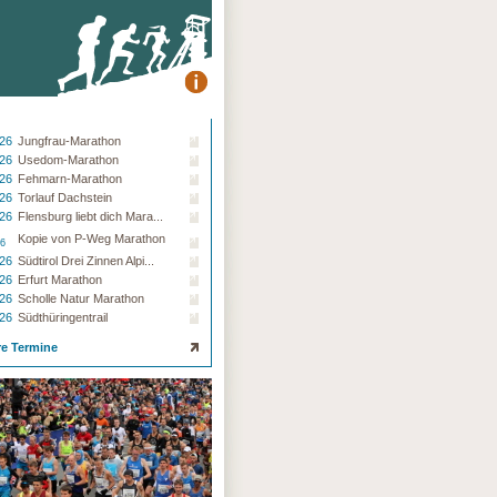
.26
Jungfrau-Marathon
.26
Usedom-Marathon
.26
Fehmarn-Marathon
.26
Torlauf Dachstein
.26
Flensburg liebt dich Mara...
Kopie von P-Weg Marathon
26
.26
Südtirol Drei Zinnen Alpi...
.26
Erfurt Marathon
.26
Scholle Natur Marathon
.26
Südthüringentrail
re Termine