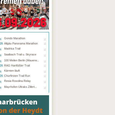
Gondo Marathon
26
.26
Allgäu Panorama Marathon
Madrisa Trail
26
Saalbach Trail u. Skyrace
26
100 Meilen Berlin (Mauerw...
26
.26
RAG Hartfüßler Trail
Kärnten läuft
26
.26
Churfirsten Trail Run
Resia Rosolina Relay
26
Mayrhofen Ultraks Zillert...
26