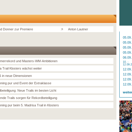
und Donner zur Premiere
Anton Lautner
05.09
05.09
05.09
05.09
06.09
hmerrekord und Masters-WM-Ambitionen
10. -
12.09.
a Trail Klosters wächst weiter
12.09
12.09
ß in neue Dimensionen
12.09
unning pur und Event der Extraklasse
12.09
beteiligung: Neue Trails im besten Licht
weite
nde Trails sorgen für Rekordbeteiligung
nning pur beim 5. Madrisa Trail in Klosters