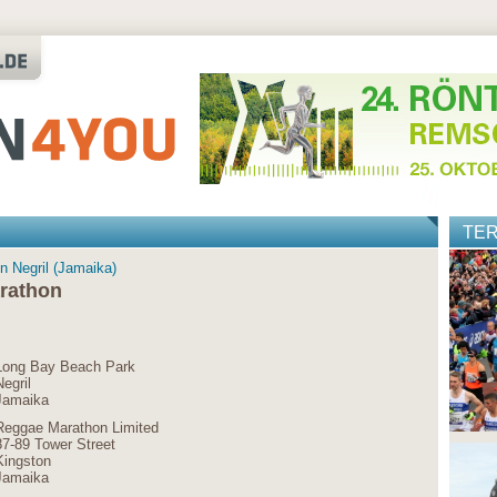
TE
n Negril (Jamaika)
rathon
Long Bay Beach Park
Negril
Jamaika
Reggae Marathon Limited
87-89 Tower Street
Kingston
Jamaika