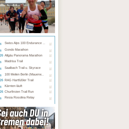
Swiss Alps 100 Endurance ...
26
Gondo Marathon
26
.26
Allgäu Panorama Marathon
Madrisa Trail
26
Saalbach Trail u. Skyrace
26
100 Meilen Berlin (Mauerw...
26
.26
RAG Hartfüßler Trail
Kärnten läuft
26
.26
Churfirsten Trail Run
Resia Rosolina Relay
26