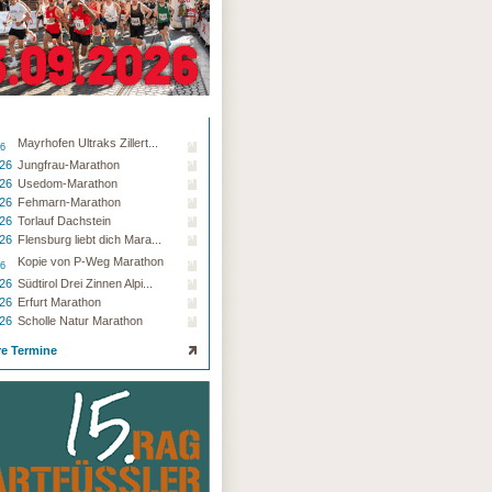
Mayrhofen Ultraks Zillert...
26
.26
Jungfrau-Marathon
.26
Usedom-Marathon
.26
Fehmarn-Marathon
.26
Torlauf Dachstein
.26
Flensburg liebt dich Mara...
Kopie von P-Weg Marathon
26
.26
Südtirol Drei Zinnen Alpi...
.26
Erfurt Marathon
.26
Scholle Natur Marathon
re Termine