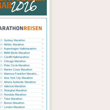
.26
Sydney Marathon
.26
Médoc Marathon
.26
Kopenhagen Halbmarathon
.26
BMW Berlin-Marathon
.26
Cardiff Halbmarathon
.26
Chicago Marathon
.26
Polar Circle Marathon
.26
Marine Corps Marathon
.26
Mainova Frankfurt Maratho...
.26
New York City Marathon
.26
Athens Authentic Marathon
.26
Valencia Marathon
.26
Shanghai Marathon
.26
Honolulu Marathon
.27
Tokio Marathon
.27
Boston Marathon
.27
London Marathon