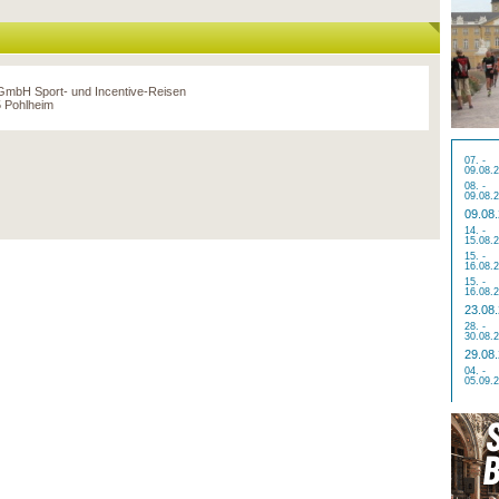
 GmbH Sport- und Incentive-Reisen
 Pohlheim
07. -
09.08.
08. -
09.08.
09.08
14. -
15.08.
15. -
16.08.
15. -
16.08.
23.08
28. -
30.08.
29.08
04. -
05.09.