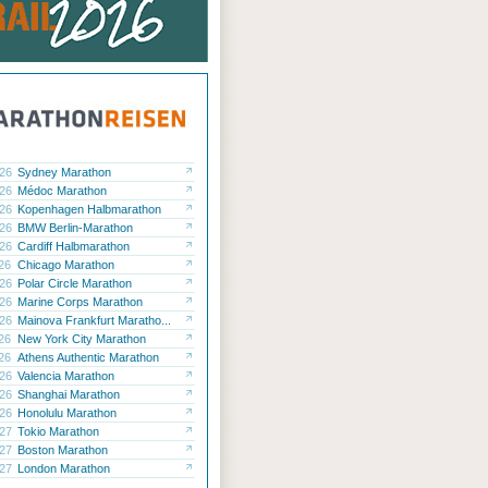
.26
Sydney Marathon
.26
Médoc Marathon
.26
Kopenhagen Halbmarathon
.26
BMW Berlin-Marathon
.26
Cardiff Halbmarathon
.26
Chicago Marathon
.26
Polar Circle Marathon
.26
Marine Corps Marathon
.26
Mainova Frankfurt Maratho...
.26
New York City Marathon
.26
Athens Authentic Marathon
.26
Valencia Marathon
.26
Shanghai Marathon
.26
Honolulu Marathon
.27
Tokio Marathon
.27
Boston Marathon
.27
London Marathon