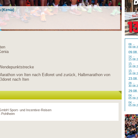
n (Kenia)
08. -
Iten
09.08.
Kenia
09.08
14. -
15.08.
15. -
Wendepunktstrecke
16.08.
15. -
16.08.
Marathon von Iten nach Edloret und zurück, Halbmarathon von
23.08
Eldoret nach Iten
28. -
30.08.
29.08
04. -
05.09.
04. -
05.09.
 GmbH Sport- und Incentive-Reisen
 Pohlheim