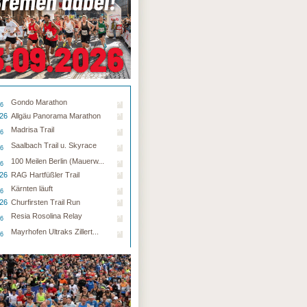
Gondo Marathon
26
.26
Allgäu Panorama Marathon
Madrisa Trail
26
Saalbach Trail u. Skyrace
26
100 Meilen Berlin (Mauerw...
26
.26
RAG Hartfüßler Trail
Kärnten läuft
26
.26
Churfirsten Trail Run
Resia Rosolina Relay
26
Mayrhofen Ultraks Zillert...
26