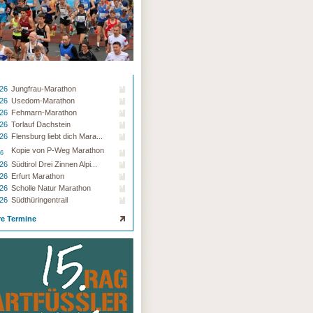
.26
Jungfrau-Marathon
.26
Usedom-Marathon
.26
Fehmarn-Marathon
.26
Torlauf Dachstein
.26
Flensburg liebt dich Mara...
Kopie von P-Weg Marathon
26
.26
Südtirol Drei Zinnen Alpi...
.26
Erfurt Marathon
.26
Scholle Natur Marathon
.26
Südthüringentrail
re Termine