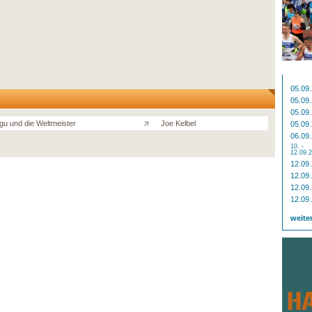
05.09
05.09
05.09
u und die Weltmeister
Joe Kelbel
05.09
06.09
10. -
12.09.
12.09
12.09
12.09
12.09
weite