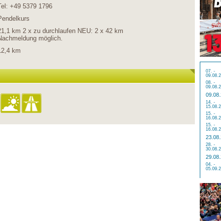
Tel: +49 5379 1796
Pendelkurs
21,1 km 2 x zu durchlaufen NEU: 2 x 42 km
Nachmeldung möglich.
12,4 km
07. -
09.08.
08. -
09.08.
09.08
14. -
15.08.
15. -
16.08.
15. -
16.08.
23.08
28. -
30.08.
29.08
04. -
05.09.