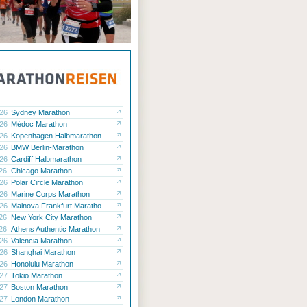
.26
Sydney Marathon
.26
Médoc Marathon
.26
Kopenhagen Halbmarathon
.26
BMW Berlin-Marathon
.26
Cardiff Halbmarathon
.26
Chicago Marathon
.26
Polar Circle Marathon
.26
Marine Corps Marathon
.26
Mainova Frankfurt Maratho...
.26
New York City Marathon
.26
Athens Authentic Marathon
.26
Valencia Marathon
.26
Shanghai Marathon
.26
Honolulu Marathon
.27
Tokio Marathon
.27
Boston Marathon
.27
London Marathon