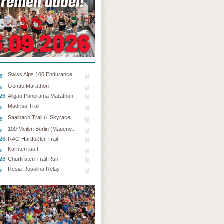
Swiss Alps 100 Endurance ...
26
Gondo Marathon
26
.26
Allgäu Panorama Marathon
Madrisa Trail
26
Saalbach Trail u. Skyrace
26
100 Meilen Berlin (Mauerw...
26
.26
RAG Hartfüßler Trail
Kärnten läuft
26
.26
Churfirsten Trail Run
Resia Rosolina Relay
26