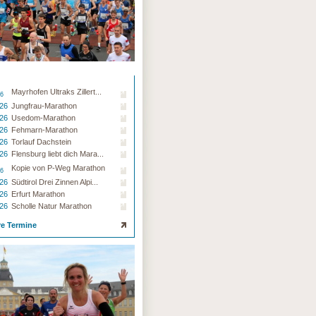
Mayrhofen Ultraks Zillert...
26
.26
Jungfrau-Marathon
.26
Usedom-Marathon
.26
Fehmarn-Marathon
.26
Torlauf Dachstein
.26
Flensburg liebt dich Mara...
Kopie von P-Weg Marathon
26
.26
Südtirol Drei Zinnen Alpi...
.26
Erfurt Marathon
.26
Scholle Natur Marathon
re Termine