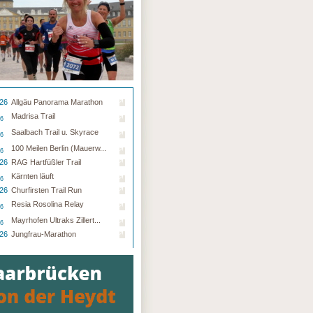
.26
Allgäu Panorama Marathon
Madrisa Trail
26
Saalbach Trail u. Skyrace
26
100 Meilen Berlin (Mauerw...
26
.26
RAG Hartfüßler Trail
Kärnten läuft
26
.26
Churfirsten Trail Run
Resia Rosolina Relay
26
Mayrhofen Ultraks Zillert...
26
.26
Jungfrau-Marathon