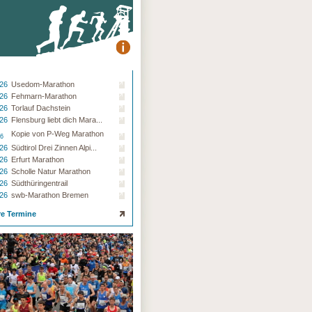
.26
Usedom-Marathon
.26
Fehmarn-Marathon
.26
Torlauf Dachstein
.26
Flensburg liebt dich Mara...
Kopie von P-Weg Marathon
26
.26
Südtirol Drei Zinnen Alpi...
.26
Erfurt Marathon
.26
Scholle Natur Marathon
.26
Südthüringentrail
.26
swb-Marathon Bremen
re Termine