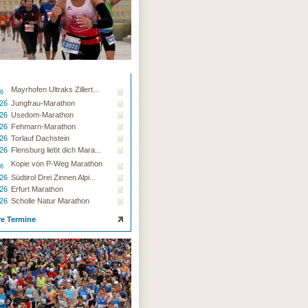
Mayrhofen Ultraks Zillert...
26
.26
Jungfrau-Marathon
.26
Usedom-Marathon
.26
Fehmarn-Marathon
.26
Torlauf Dachstein
.26
Flensburg liebt dich Mara...
Kopie von P-Weg Marathon
26
.26
Südtirol Drei Zinnen Alpi...
.26
Erfurt Marathon
.26
Scholle Natur Marathon
re Termine