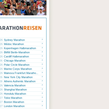
.26
Sydney Marathon
.26
Médoc Marathon
.26
Kopenhagen Halbmarathon
.26
BMW Berlin-Marathon
.26
Cardiff Halbmarathon
.26
Chicago Marathon
.26
Polar Circle Marathon
.26
Marine Corps Marathon
.26
Mainova Frankfurt Maratho...
.26
New York City Marathon
.26
Athens Authentic Marathon
.26
Valencia Marathon
.26
Shanghai Marathon
.26
Honolulu Marathon
.27
Tokio Marathon
.27
Boston Marathon
.27
London Marathon