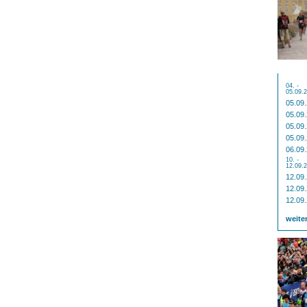
04. -
05.09.
05.09
05.09
05.09
05.09
06.09
10. -
12.09.
12.09
12.09
12.09
weite