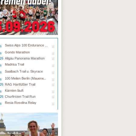
Swiss Alps 100 Endurance ...
26
Gondo Marathon
26
.26
Allgäu Panorama Marathon
Madrisa Trail
26
Saalbach Trail u. Skyrace
26
100 Meilen Berlin (Mauerw...
26
.26
RAG Hartfüßler Trail
Kärnten läuft
26
.26
Churfirsten Trail Run
Resia Rosolina Relay
26