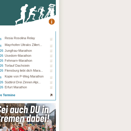
Resia Rosolina Relay
26
Mayrhofen Ultraks Zillert...
26
.26
Jungfrau-Marathon
.26
Usedom-Marathon
.26
Fehmarn-Marathon
.26
Torlauf Dachstein
.26
Flensburg liebt dich Mara...
Kopie von P-Weg Marathon
26
.26
Südtirol Drei Zinnen Alpi...
.26
Erfurt Marathon
re Termine