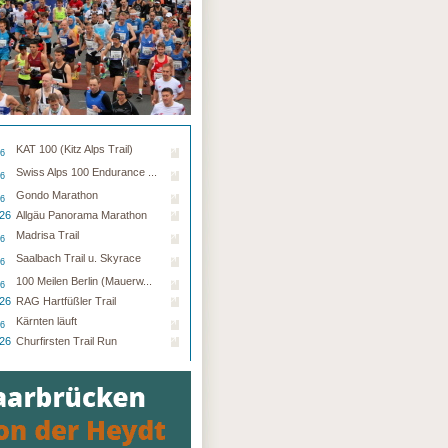
KAT 100 (Kitz Alps Trail)
26
Swiss Alps 100 Endurance ...
26
Gondo Marathon
26
.26
Allgäu Panorama Marathon
Madrisa Trail
26
Saalbach Trail u. Skyrace
26
100 Meilen Berlin (Mauerw...
26
.26
RAG Hartfüßler Trail
Kärnten läuft
26
.26
Churfirsten Trail Run