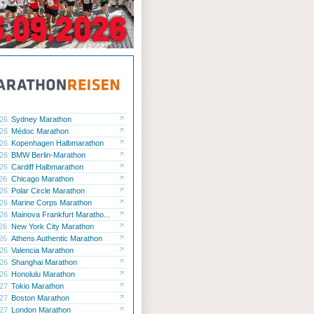
.26
Sydney Marathon
.26
Médoc Marathon
.26
Kopenhagen Halbmarathon
.26
BMW Berlin-Marathon
.26
Cardiff Halbmarathon
.26
Chicago Marathon
.26
Polar Circle Marathon
.26
Marine Corps Marathon
.26
Mainova Frankfurt Maratho...
.26
New York City Marathon
.26
Athens Authentic Marathon
.26
Valencia Marathon
.26
Shanghai Marathon
.26
Honolulu Marathon
.27
Tokio Marathon
.27
Boston Marathon
.27
London Marathon