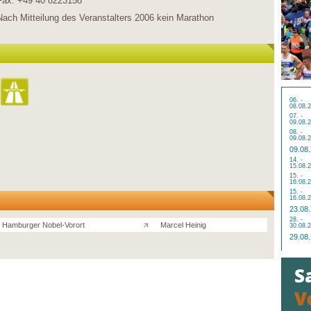
Fax: +49 40 8223158
Nach Mitteilung des Veranstalters 2006 kein Marathon
06. -
08.08.
07. -
09.08.
08. -
09.08.
09.08
14. -
15.08.
15. -
16.08.
15. -
16.08.
23.08
28. -
 Hamburger Nobel-Vorort
Marcel Heinig
30.08.
29.08