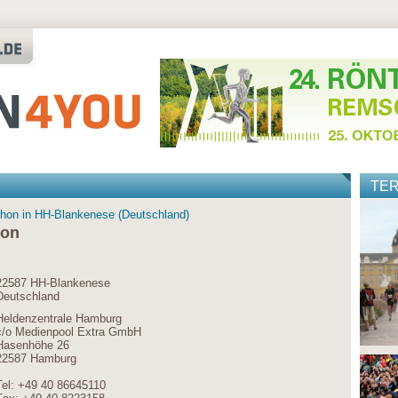
TE
thon in HH-Blankenese (Deutschland)
hon
22587 HH-Blankenese
Deutschland
Heldenzentrale Hamburg
c/o Medienpool Extra GmbH
Hasenhöhe 26
22587 Hamburg
Tel: +49 40 86645110