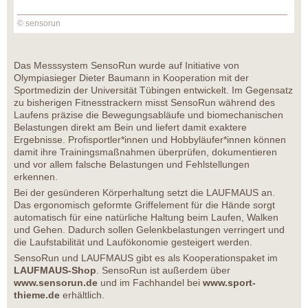
© sensorun
Das Messsystem SensoRun wurde auf Initiative von
Olympiasieger Dieter Baumann in Kooperation mit der
Sportmedizin der Universität Tübingen entwickelt. Im Gegensatz
zu bisherigen Fitnesstrackern misst SensoRun während des
Laufens präzise die Bewegungsabläufe und biomechanischen
Belastungen direkt am Bein und liefert damit exaktere
Ergebnisse. Profisportler*innen und Hobbyläufer*innen können
damit ihre Trainingsmaßnahmen überprüfen, dokumentieren
und vor allem falsche Belastungen und Fehlstellungen
erkennen.
Bei der gesünderen Körperhaltung setzt die LAUFMAUS an.
Das ergonomisch geformte Griffelement für die Hände sorgt
automatisch für eine natürliche Haltung beim Laufen, Walken
und Gehen. Dadurch sollen Gelenkbelastungen verringert und
die Laufstabilität und Laufökonomie gesteigert werden.
SensoRun und LAUFMAUS gibt es als Kooperationspaket im
LAUFMAUS-Shop
. SensoRun ist außerdem über
www.sensorun.de
und im Fachhandel bei
www.sport-
thieme.de
erhältlich.