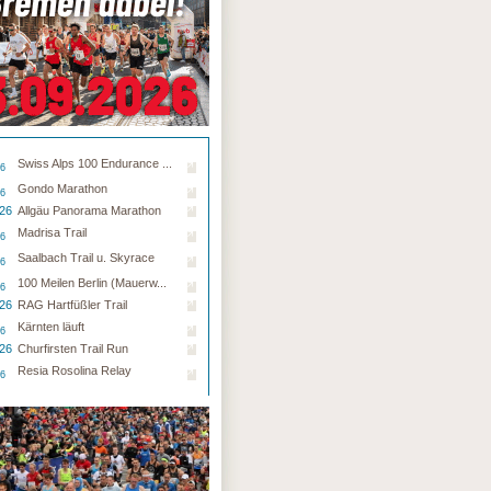
Swiss Alps 100 Endurance ...
26
Gondo Marathon
26
.26
Allgäu Panorama Marathon
Madrisa Trail
26
Saalbach Trail u. Skyrace
26
100 Meilen Berlin (Mauerw...
26
.26
RAG Hartfüßler Trail
Kärnten läuft
26
.26
Churfirsten Trail Run
Resia Rosolina Relay
26