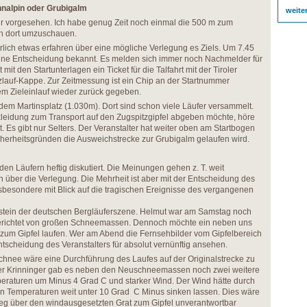
onnalpin oder Grubigalm
weite
 Uhr vorgesehen. Ich habe genug Zeit noch einmal die 500 m zum
h dort umzuschauen.
ürlich etwas erfahren über eine mögliche Verlegung es Ziels. Um 7.45
keine Entscheidung bekannt. Es melden sich immer noch Nachmelder für
mit den Startunterlagen ein Ticket für die Talfahrt mit der Tiroler
lauf-Kappe. Zur Zeitmessung ist ein Chip an der Startnummer
dem Zieleinlauf wieder zurück gegeben.
dem Martinsplatz (1.030m). Dort sind schon viele Läufer versammelt.
leidung zum Transport auf den Zugspitzgipfel abgeben möchte, höre
 Es gibt nur Selters. Der Veranstalter hat weiter oben am Startbogen
herheitsgründen die Ausweichstrecke zur Grubigalm gelaufen wird.
en Läufern heftig diskutiert. Die Meinungen gehen z. T. weit
h über die Verlegung. Die Mehrheit ist aber mit der Entscheidung des
nsbesondere mit Blick auf die tragischen Ereignisse des vergangenen
gestein der deutschen Bergläuferszene. Helmut war am Samstag noch
berichtet von großen Schneemassen. Dennoch möchte ein neben uns
 zum Gipfel laufen. Wer am Abend die Fernsehbilder vom Gipfelbereich
ntscheidung des Veranstalters für absolut vernünftig ansehen.
hnee wäre eine Durchführung des Laufes auf der Originalstrecke zu
Peter Krinninger gab es neben den Neuschneemassen noch zwei weitere
peraturen um Minus 4 Grad C und starker Wind. Der Wind hätte durch
ten Temperaturen weit unter 10 Grad C Minus sinken lassen. Dies wäre
ieg über den windausgesetzten Grat zum Gipfel unverantwortbar