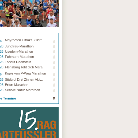
Mayrhofen Ultraks Zillert...
26
.26
Jungfrau-Marathon
.26
Usedom-Marathon
.26
Fehmarn-Marathon
.26
Torlauf Dachstein
.26
Flensburg liebt dich Mara...
Kopie von P-Weg Marathon
26
.26
Südtirol Drei Zinnen Alpi...
.26
Erfurt Marathon
.26
Scholle Natur Marathon
re Termine