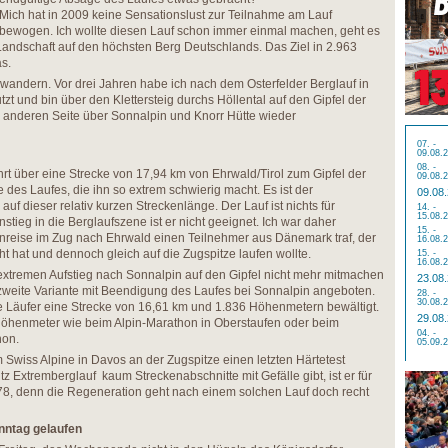
Mich hat in 2009 keine Sensationslust zur Teilnahme am Lauf
bewogen. Ich wollte diesen Lauf schon immer einmal machen, geht es
 Landschaft auf den höchsten Berg Deutschlands. Das Ziel in 2.963
s.
andern. Vor drei Jahren habe ich nach dem Osterfelder Berglauf in
t und bin über den Klettersteig durchs Höllental auf den Gipfel der
er anderen Seite über Sonnalpin und Knorr Hütte wieder
07. -
09.08.
08. -
hrt über eine Strecke von 17,94 km von Ehrwald/Tirol zum Gipfel der
09.08.
e des Laufes, die ihn so extrem schwierig macht. Es ist der
09.08
f dieser relativ kurzen Streckenlänge. Der Lauf ist nichts für
14. -
15.08.
stieg in die Berglaufszene ist er nicht geeignet. Ich war daher
15. -
 Anreise im Zug nach Ehrwald einen Teilnehmer aus Dänemark traf, der
16.08.
t hat und dennoch gleich auf die Zugspitze laufen wollte.
15. -
16.08.
n extremen Aufstieg nach Sonnalpin auf den Gipfel nicht mehr mitmachen
23.08
zweite Variante mit Beendigung des Laufes bei Sonnalpin angeboten.
28. -
30.08.
e Läufer eine Strecke von 16,61 km und 1.836 Höhenmetern bewältigt.
29.08
Höhenmeter wie beim Alpin-Marathon in Oberstaufen oder beim
04. -
hon.
05.09.
Swiss Alpine in Davos an der Zugspitze einen letzten Härtetest
z Extremberglauf kaum Streckenabschnitte mit Gefälle gibt, ist er für
K 78, denn die Regeneration geht nach einem solchen Lauf doch recht
nntag gelaufen