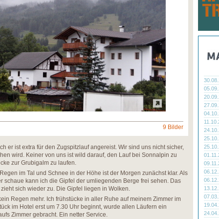
30.08
05.09
20.09
27.09
04.10
11.10
9 Bilder
24.10
25.10
h er ist extra für den Zugspitzlauf angereist. Wir sind uns nicht sicher,
25.10
en wird. Keiner von uns ist wild darauf, den Lauf bei Sonnalpin zu
01.11
cke zur Grubigalm zu laufen.
09.11
06.12
Regen im Tal und Schnee in der Höhe ist der Morgen zunächst klar. Als
06.12
 schaue kann ich die Gipfel der umliegenden Berge frei sehen. Das
 zieht sich wieder zu. Die Gipfel liegen in Wolken.
13.12
07.03
ll kein Regen mehr. Ich frühstücke in aller Ruhe auf meinem Zimmer im
19.04
ück im Hotel erst um 7.30 Uhr beginnt, wurde allen Läufern ein
24.04
fs Zimmer gebracht. Ein netter Service.