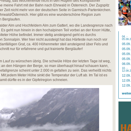
 Freitag, das Wochenende nicht in den Hügeln des Königsdorfer
 meine Fahrt mit der Bahn nach Ehrwald in Österreich. Der Zugspitz
iger Zeit nicht mehr von der deutschen Seite in Garmisch-Partenkirchen.
Ehrwald/Österreich. Hier gibt es eine wunderschöne Region zum
h Berglaufen.
walder Alm und Hochfeldern Alm zum Gatterl, wo die Landesgrenze nach
 Es geht nun hinein in den hochalpinen Teil vorbei an der Knorr Hütte,
eter Höhe befindet. Immer stetig ansteigend geht es durchs
04. -
ion Sonnalpin. Wer hier nicht aussteigt hat das Härteste nun noch vor
05.09.
danfälligen Grat, ca. 400 Höhenmeter steil ansteigend über Fels und
05.09
hnitt nur für erfahrene und gut trainierte Bergläufer!
05.09
05.09
05.09
m Lauf zu wünschen übrig. Die schwüle Hitze der letzten Tage ist weg,
06.09
ht an den Hängen der Berge, so man überhaupt hinauf schauen kann,
10. -
fallgrenze scheint unter 2.000 m gefallen zu sein. Das verheißt nichts
12.09.
Mit jedem Meter Höhe sinkt die Temperatur der Luft ab. Im Tal ist es
12.09
amit dürfte es in der Gipfelregion schneien.
12.09
12.09
weite