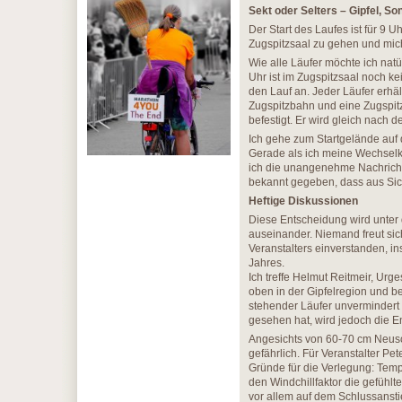
Sekt oder Selters – Gipfel, S
Der Start des Laufes ist für 9
Zugspitzsaal zu gehen und mic
Wie alle Läufer möchte ich nat
Uhr ist im Zugspitzsaal noch 
den Lauf an. Jeder Läufer erhält 
Zugspitzbahn und eine Zugspitz
befestigt. Er wird gleich nach 
Ich gehe zum Startgelände auf 
Gerade als ich meine Wechselk
ich die unangenehme Nachricht.
bekannt gegeben, dass aus Sic
Heftige Diskussionen
Diese Entscheidung wird unter d
auseinander. Niemand freut sic
Veranstalters einverstanden, i
Jahres.
Ich treffe Helmut Reitmeir, Ur
oben in der Gipfelregion und 
stehender Läufer unvermindert
gesehen hat, wird jedoch die E
Angesichts von 60-70 cm Neusc
gefährlich. Für Veranstalter 
Gründe für die Verlegung: Tem
den Windchillfaktor die gefühl
vor allem auf dem Schlussanst