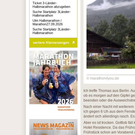
Ticket 3-Länder-
Halbmarathon abzugeben
Suche Startplatz 3Länder-
Halbmarathon
Ulm Halbmarathon /
Marathon27.09.2026
Suche Startplatz 3Länder-
Halbmarathon
© marathon4you.de
Ich treffe Thomas aus Berlin. Auc
ob es morgen auf den Gipfel geh
beenden oder die Ausweichstre
Nach einer Nacht mit weiterem 
ich gegen 6 Uh aus dem Fenster
ändert sich allerdings rasch. Es
Aber es ist trocken. Gottlob fä
Hotel Residence. Da das Frühst
Frühstück schon am Vorabend au