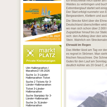
Ich entschließe mich daher am
Waldes zu verbringen und buche
Extremberglauf startet seit ein
Der Start erfolgt nunmehr von 
Bergwandern, Klettern und auc
Die Strecke führt über die Ehr
Deutschland überschritten wird.
wo man sich schon über 2.000 M
Zugspitzkar hinauf bis zur Stat
sich: den Aufstieg über den win
Stein. Wahrlich ein Streckenabsc
Ehrwald im Regen
Das Wetter lässt am Tag vor de
es regnet in Strömen. Man sie
frischen Neuschnee. Die Schnee
Gutes für den Lauf am Sonntag. 
deutlich kühler als 20 Grad C, d
Ulm Halbmarathon /
Marathon27.09.2026
Suche 1x 3-Länder-
Halbmarathon Ticket
Suche 2 Tickets für 3-
Länder-Halbmarathon
Ticket 3-Länder-
Halbmarathon
Suche Startplatz für 3-
Länder-Halbmarath
Suche 2x 3Länder-
Halbmarathon