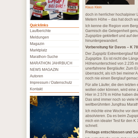
Klaus Klein
doch in herrlicher hochalpiner
Metern Höhe – das hat doch wa
Quicklinks
Ich kenne die Region vom Bergw
Laufberichte
Garmisch die Gelegenheit genutz
Zugspitze geklettert und auf d
Meldungen
hinuntergewandert.
Magazin
Vorbereitung für Davos – K 78
Marktplatz
Der Zugspitz Extremberglauf fü
Marathon-Suche
Zugspitze. Es ist nicht die Läng
MARATHON JAHRBUCH
Höhenunterschied von 2.235 m au
unerfahrene Bergläufer. Zum Ein
NEWS MAGAZIN
überrascht, als ich bei meiner
Autoren
noch nie einen Berglauf gemach
Impressum / Datenschutz
Für alle Läufer, die den letzte
Kontakt
wollen oder können, wird eine 
Hier in 2.576 m Höhe haben di
Das sind immer noch so viele 
weltberühmten Jungfrau Marat
Ich möchte eine Woche vor dem 
absolvieren. Da es beim Zugspit
mich ein idealer Test für den 
schnell.
Freitags entschlossen und So