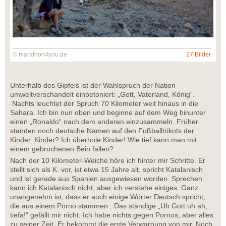
© marathon4you.de
27 Bilder
Unterhalb des Gipfels ist der Wahlspruch der Nation
umweltverschandelt einbetoniert: „Gott, Vaterland, König“.
Nachts leuchtet der Spruch 70 Kilometer weit hinaus in die
Sahara. Ich bin nun oben und beginne auf dem Weg hinunter
einen „Ronaldo“ nach dem anderen einzusammeln. Früher
standen noch deutsche Namen auf den Fußballtrikots der
Kinder. Kinder? Ich überhole Kinder! Wie tief kann man mit
einem gebrochenen Bein fallen?
Nach der 10 Kilometer-Weiche höre ich hinter mir Schritte. Er
stellt sich als K. vor, ist etwa 15 Jahre alt, spricht Katalanisch
und ist gerade aus Spanien ausgewiesen worden. Sprechen
kann ich Katalanisch nicht, aber ich verstehe einiges. Ganz
unangenehm ist, dass er auch einige Wörter Deutsch spricht,
die aus einem Porno stammen . Das ständige „Uh Gott uh ah,
tiefa!“ gefällt mir nicht. Ich habe nichts gegen Pornos, aber alles
zu seiner Zeit. Er bekommt die erste Verwarnung von mir. Noch