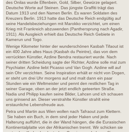
des Onilas wurde Elfenbein, Gold, Silber, Gewürze gelagert.
Deutsche Worte auf Steinen. Das jüngste Graffiti trägt das
Datum 1913 und den Namen Berlin. Es waren Soldaten des
Kreuzers Berlin. 1913 hatte das Deutsche Reich endgültig auf
seine Handelsbeziehungen mit Marokko verzichtet, um einen
Krieg mit Frankreich abzuwenden (Panthersprung nach Agadir,
1911). Als Ausgleich erhielt das Deutsche Reich Gebiete in
Kamerun und Togo.
Wenige Kilometer hinter der wunderschönen Kasbah Tifaout ist
ein 400 Jahre altes Haus (Kasbah du Peintre), das von dem
verrückten Künstler, Azdine Bendra restauriert wurde. Nach
seiner dritten Scheidung sagte der Richter, Azdine solle mal zum
Psychiater. Azdine liebt Picasso und Van Gogh. Azdine will auf
sein Ohr verzichten. Seine Inspiration erhält er nicht von Dogen,
er steht um drei Uhr morgens auf und malt dann ein paar
Stunden wie ein Weltmeister und pennt den restlichen Tag in
seiner Garage, oben an der jetzt endlich geteerten Straße.
Nadia und Philipp kaufen seine Bilder, Lahcen und ich schauen
uns grinsend an. Dieser verstrahlte Künstler strahlt eine
erstaunliche Lebensfreude aus.
Petra und Martin aus Wien wollen nach Tafraout zum Klettern.
Sie haben ein Buch, in dem sind jeder Haken und jede
Halterung aufführt, die in der Wand hängen, die die Eurasischen
Kontinentalplatte von der Afrikanischen trennt. Wir schicken sie