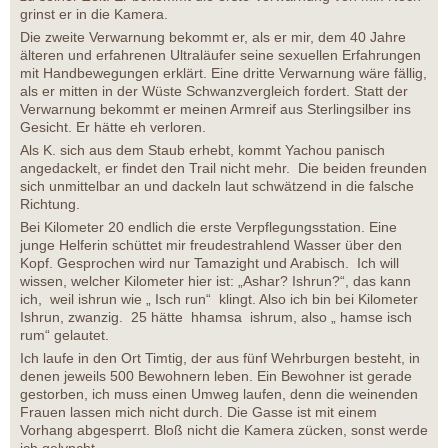
grinst er in die Kamera.
Die zweite Verwarnung bekommt er, als er mir, dem 40 Jahre
älteren und erfahrenen Ultraläufer seine sexuellen Erfahrungen
mit Handbewegungen erklärt. Eine dritte Verwarnung wäre fällig,
als er mitten in der Wüste Schwanzvergleich fordert. Statt der
Verwarnung bekommt er meinen Armreif aus Sterlingsilber ins
Gesicht. Er hätte eh verloren.
Als K. sich aus dem Staub erhebt, kommt Yachou panisch
angedackelt, er findet den Trail nicht mehr. Die beiden freunden
sich unmittelbar an und dackeln laut schwätzend in die falsche
Richtung.
Bei Kilometer 20 endlich die erste Verpflegungsstation. Eine
junge Helferin schüttet mir freudestrahlend Wasser über den
Kopf. Gesprochen wird nur Tamazight und Arabisch. Ich will
wissen, welcher Kilometer hier ist: „Ashar? Ishrun?“, das kann
ich, weil ishrun wie „ Isch run“ klingt. Also ich bin bei Kilometer
Ishrun, zwanzig. 25 hätte hhamsa ishrum, also „ hamse isch
rum“ gelautet.
Ich laufe in den Ort Timtig, der aus fünf Wehrburgen besteht, in
denen jeweils 500 Bewohnern leben. Ein Bewohner ist gerade
gestorben, ich muss einen Umweg laufen, denn die weinenden
Frauen lassen mich nicht durch. Die Gasse ist mit einem
Vorhang abgesperrt. Bloß nicht die Kamera zücken, sonst werde
ich gelyncht.