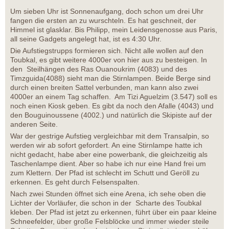
Um sieben Uhr ist Sonnenaufgang, doch schon um drei Uhr
fangen die ersten an zu wurschteln. Es hat geschneit, der
Himmel ist glasklar. Bis Philipp, mein Leidensgenosse aus Paris,
all seine Gadgets angelegt hat, ist es 4:30 Uhr.
Die Aufstiegstrupps formieren sich. Nicht alle wollen auf den
Toubkal, es gibt weitere 4000er von hier aus zu besteigen. In
den Steilhängen des Ras Ouanoukrim (4083) und des
Timzguida(4088) sieht man die Stirnlampen. Beide Berge sind
durch einen breiten Sattel verbunden, man kann also zwei
4000er an einem Tag schaffen. Am Tizi Aguelzim (3.547) soll es
noch einen Kiosk geben. Es gibt da noch den Afalle (4043) und
den Bouguinoussene (4002.) und natürlich die Skipiste auf der
anderen Seite.
War der gestrige Aufstieg vergleichbar mit dem Transalpin, so
werden wir ab sofort gefordert. An eine Stirnlampe hatte ich
nicht gedacht, habe aber eine powerbank, die gleichzeitig als
Taschenlampe dient. Aber so habe ich nur eine Hand frei um
zum Klettern. Der Pfad ist schlecht im Schutt und Geröll zu
erkennen. Es geht durch Felsenspalten.
Nach zwei Stunden öffnet sich eine Arena, ich sehe oben die
Lichter der Vorläufer, die schon in der Scharte des Toubkal
kleben. Der Pfad ist jetzt zu erkennen, führt über ein paar kleine
Schneefelder, über große Felsblöcke und immer wieder steile