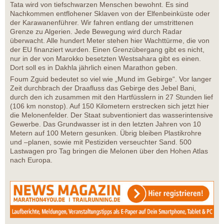
Tata wird von tiefschwarzen Menschen bewohnt. Es sind
Nachkommen entflohener Sklaven von der Elfenbeinküste oder
der Karawanenführer. Wir fahren entlang der umstrittenen
Grenze zu Algerien. Jede Bewegung wird durch Radar
überwacht. Alle hundert Meter stehen hier Wachttürme, die von
der EU finanziert wurden. Einen Grenzübergang gibt es nicht,
nur in der von Marokko besetzten Westsahara gibt es einen.
Dort soll es in Dakhla jährlich einen Marathon geben.
Foum Zguid bedeutet so viel wie „Mund im Gebirge“. Vor langer
Zeit durchbrach der Draafluss das Gebirge des Jebel Bani,
durch den ich zusammen mit den Hartfüsslern in 27 Stunden lief
(106 km nonstop). Auf 150 Kilometern erstrecken sich jetzt hier
die Melonenfelder. Der Staat subventioniert das wasserintensive
Gewerbe. Das Grundwasser ist in den letzten Jahren von 10
Metern auf 100 Metern gesunken. Übrig bleiben Plastikrohre
und –planen, sowie mit Pestiziden verseuchter Sand. 500
Lastwagen pro Tag bringen die Melonen über den Hohen Atlas
nach Europa.