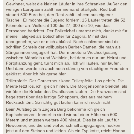
Gewinner, weist die kleinen Läufer in ihre Schranken. Außer den
wenigen Europäern zahlt hier niemand Startgeld. Red Bull
steuert 500 Euro bei, den Rest zahlt Lahcen aus eigener
Tasche. Er möchte die Jugend fördern. 15 Läufer treten die 52
Kilometer an. Vielleicht 100 die 27, 300 die 10, wie das
Fernsehen berichtet. Der Polizeichef umarmt mich, dankt mir für
meine Tätigkeit als Botschafter für Zagora. Mir ist das
unangenehm, wie er mich abküsst. Noch schlimmer sind die
schrillen Schreie der vollbusigen Berber-Damen, die man als
Sängerinnen engagiert hat. Der monotone Wechselgesang
zwischen Männlein und Weiblein, bei dem es nur um Heirat und
Fortpflanzung geht, turnt mich ab. Ich will laufen, nur laufen.
Und dann werde ich auch noch ständig von stachligen Freunden
geküsst. Aber ich bin gerne hier.
Trillerpfeife. Der Gouverneur kann Trillerpfeife. Los geht´s. Die
Meute fetzt los, ich gleich hinten. Die Morgensonne blendet, als
wir über die Brücke des Draaflusses laufen. Die Franzosen sind
begeistert über das lustige Scheppern, das aus meinem
Rucksack tönt. So richtig gut laufen kann ich noch nicht.
Beim Aufstieg zum Zagora Berg bekomme ich gleich
Kopfschmerzen. Immerhin sind wir auf einer Höhe von 600
Metern und müssen weitere 400 hinauf. Dies ist ein Lauf für
Newcomer, und die sind viel zu schnell angegangen, hocken
jetzt auf den Steinen und leiden. Als ein Typ kotzt, reicht Hanna