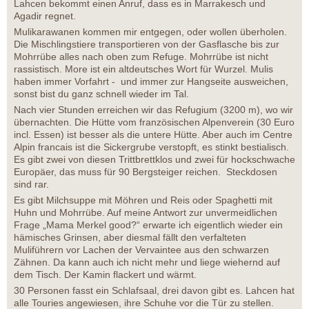
Lahcen bekommt einen Anruf, dass es in Marrakesch und
Agadir regnet.
Mulikarawanen kommen mir entgegen, oder wollen überholen.
Die Mischlingstiere transportieren von der Gasflasche bis zur
Mohrrübe alles nach oben zum Refuge. Mohrrübe ist nicht
rassistisch. More ist ein altdeutsches Wort für Wurzel. Mulis
haben immer Vorfahrt - und immer zur Hangseite ausweichen,
sonst bist du ganz schnell wieder im Tal.
Nach vier Stunden erreichen wir das Refugium (3200 m), wo wir
übernachten. Die Hütte vom französischen Alpenverein (30 Euro
incl. Essen) ist besser als die untere Hütte. Aber auch im Centre
Alpin francais ist die Sickergrube verstopft, es stinkt bestialisch.
Es gibt zwei von diesen Trittbrettklos und zwei für hockschwache
Europäer, das muss für 90 Bergsteiger reichen. Steckdosen
sind rar.
Es gibt Milchsuppe mit Möhren und Reis oder Spaghetti mit
Huhn und Mohrrübe. Auf meine Antwort zur unvermeidlichen
Frage „Mama Merkel good?“ erwarte ich eigentlich wieder ein
hämisches Grinsen, aber diesmal fällt den verfalteten
Muliführern vor Lachen der Vervaintee aus den schwarzen
Zähnen. Da kann auch ich nicht mehr und liege wiehernd auf
dem Tisch. Der Kamin flackert und wärmt.
30 Personen fasst ein Schlafsaal, drei davon gibt es. Lahcen hat
alle Touries angewiesen, ihre Schuhe vor die Tür zu stellen.