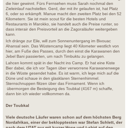
die hier gewinnt. Fürs Fernsehen muss Sarah nochmal den
Zieleinlauf nachstellen. Gerd, der mit ihr gelaufen ist, hat Platz
6, oder so erkämpft. Manue macht den zweiten Platz bei den 52
Kilometern. Sie ist mein scout für die besten Hotels und
Restaurants in Marokko, sie handelt auch die Preise runter, so
dass interair den Preisvorteil an die Zagoraläufer weitergeben
kann.
Ich dränge zur Eile, will zum Sonnenuntergang im Bivouac
Ahansal sein. Das Wüstencamp liegt 40 Kilometer westlich von
hier, am Fuße des Passes, durch den einst die Karawanen den
Jebel Bani passierten, um nach Timbuktu zu gelangen.
Lahcen kommt spät in der Nacht ins Camp. Er hat eine Kiste
Bier dabei, die ich vor Tagen über verworrene Karawanenwege
in die Wüste gesendet habe. Es ist warm, ich lege mich auf die
Düne und schaue in den glasklaren Sternenhimmel.
Sternschnuppen flitzen über das Firmament. Wenn ich
übermorgen die Besteigung des Toubkal (4167 m) schaffe,
dann bin ich wieder vollkommen da.
Der Toubkal
Viele deutsche Läufer waren schon auf dem höchsten Berg
Nordafrikas, einer der beklopptesten war Stefan Schlett, der
nach dem UTAT nur mit kurzer Hose und t-shirt auf den