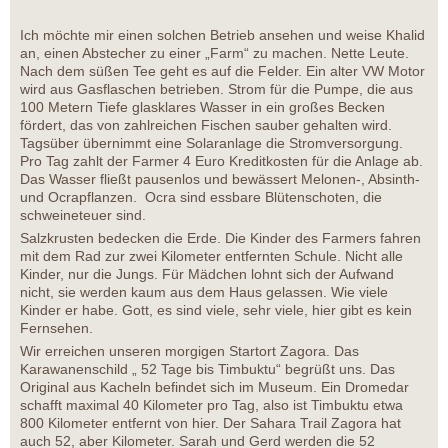
Ich möchte mir einen solchen Betrieb ansehen und weise Khalid
an, einen Abstecher zu einer „Farm“ zu machen. Nette Leute.
Nach dem süßen Tee geht es auf die Felder. Ein alter VW Motor
wird aus Gasflaschen betrieben. Strom für die Pumpe, die aus
100 Metern Tiefe glasklares Wasser in ein großes Becken
fördert, das von zahlreichen Fischen sauber gehalten wird.
Tagsüber übernimmt eine Solaranlage die Stromversorgung.
Pro Tag zahlt der Farmer 4 Euro Kreditkosten für die Anlage ab.
Das Wasser fließt pausenlos und bewässert Melonen-, Absinth-
und Ocrapflanzen. Ocra sind essbare Blütenschoten, die
schweineteuer sind.
Salzkrusten bedecken die Erde. Die Kinder des Farmers fahren
mit dem Rad zur zwei Kilometer entfernten Schule. Nicht alle
Kinder, nur die Jungs. Für Mädchen lohnt sich der Aufwand
nicht, sie werden kaum aus dem Haus gelassen. Wie viele
Kinder er habe. Gott, es sind viele, sehr viele, hier gibt es kein
Fernsehen.
Wir erreichen unseren morgigen Startort Zagora. Das
Karawanenschild „ 52 Tage bis Timbuktu“ begrüßt uns. Das
Original aus Kacheln befindet sich im Museum. Ein Dromedar
schafft maximal 40 Kilometer pro Tag, also ist Timbuktu etwa
800 Kilometer entfernt von hier. Der Sahara Trail Zagora hat
auch 52, aber Kilometer. Sarah und Gerd werden die 52