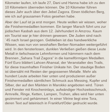
Kilometer laufen, ich laufe 27, Dani und Hanna habe ich zu den
10 Kilometern überreden können. Die 10 Kilometer führen
dieses Jahr auch über den Jebel Zagora. Einen tödlichen Berg,
wie ich auf grausamen Fotos gesehen habe.
Aber der Lauf ist ja erst morgen. Heute wollen wir wissen, woher
die Finishermedaillien kommen. Ein langer Marsch führt uns zur
jüdischen Kasbah aus dem 12. Jahrhundert in Amzrou. Kaum
ein Tourist war je hier drinnen gewesen. Die Juden sind nach
´45 nach Israel gezogen. Geblieben ist das handwerkliche
Wissen, was nun von sesshaften Berber-Nomaden weitergeführt
wird. In den fensterlosen, dunklen Verließen gießen diese Leute
Metall in tiefschwarze Lehmformen und hämmern nach dem
Brennen „Sahara Trail Zagora“ in die kamelförmigen Medaillen.
Fünf Euro blättert Lahcen Ahansal, der Veranstalter des Trails,
für diese traumhaften Finisher Unikate hin. Der staubige Boden
ist übersäht mit Resten der gegossenen Metalle. Mehr als
hundert Leute arbeiten hier unten und produzieren außer
Finishermedaillen sämtlichen Schmuck aus Messing, Kupfer und
Silber, der auf den Märkten in Marokko angeboten wird. Türen
und Fenster mit Knocheninlays, aufwändiger Hochzeitsschmuck,
Armreife, Ringe, Ketten, Lampen, Truhen, alles wird hier unten
gezimmert und gehämmert. In einer Vitrine liegt eine Tora,
deren Text auf lateinisch in Frankfurt/Oder gedruckt wurde.