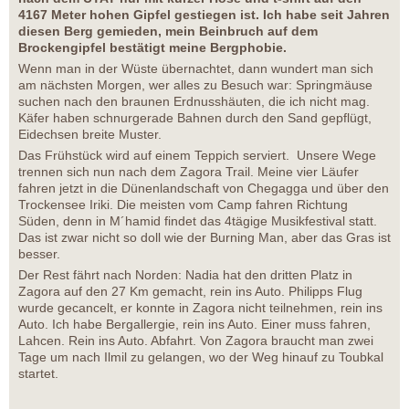
4167 Meter hohen Gipfel gestiegen ist. Ich habe seit Jahren
diesen Berg gemieden, mein Beinbruch auf dem
Brockengipfel bestätigt meine Bergphobie.
Wenn man in der Wüste übernachtet, dann wundert man sich
am nächsten Morgen, wer alles zu Besuch war: Springmäuse
suchen nach den braunen Erdnusshäuten, die ich nicht mag.
Käfer haben schnurgerade Bahnen durch den Sand gepflügt,
Eidechsen breite Muster.
Das Frühstück wird auf einem Teppich serviert. Unsere Wege
trennen sich nun nach dem Zagora Trail. Meine vier Läufer
fahren jetzt in die Dünenlandschaft von Chegagga und über den
Trockensee Iriki. Die meisten vom Camp fahren Richtung
Süden, denn in M´hamid findet das 4tägige Musikfestival statt.
Das ist zwar nicht so doll wie der Burning Man, aber das Gras ist
besser.
Der Rest fährt nach Norden: Nadia hat den dritten Platz in
Zagora auf den 27 Km gemacht, rein ins Auto. Philipps Flug
wurde gecancelt, er konnte in Zagora nicht teilnehmen, rein ins
Auto. Ich habe Bergallergie, rein ins Auto. Einer muss fahren,
Lahcen. Rein ins Auto. Abfahrt. Von Zagora braucht man zwei
Tage um nach Ilmil zu gelangen, wo der Weg hinauf zu Toubkal
startet.