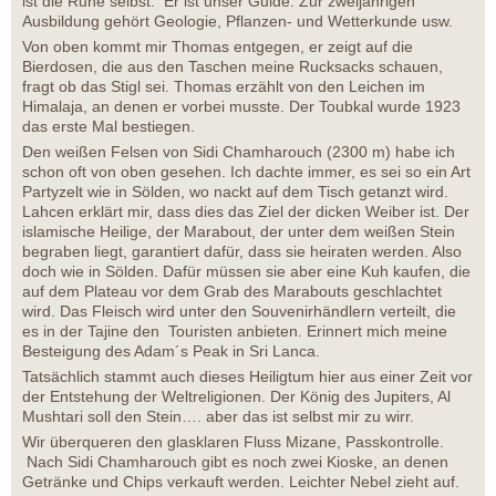
ist die Ruhe selbst. Er ist unser Guide. Zur zweijährigen
Ausbildung gehört Geologie, Pflanzen- und Wetterkunde usw.
Von oben kommt mir Thomas entgegen, er zeigt auf die
Bierdosen, die aus den Taschen meine Rucksacks schauen,
fragt ob das Stigl sei. Thomas erzählt von den Leichen im
Himalaja, an denen er vorbei musste. Der Toubkal wurde 1923
das erste Mal bestiegen.
Den weißen Felsen von Sidi Chamharouch (2300 m) habe ich
schon oft von oben gesehen. Ich dachte immer, es sei so ein Art
Partyzelt wie in Sölden, wo nackt auf dem Tisch getanzt wird.
Lahcen erklärt mir, dass dies das Ziel der dicken Weiber ist. Der
islamische Heilige, der Marabout, der unter dem weißen Stein
begraben liegt, garantiert dafür, dass sie heiraten werden. Also
doch wie in Sölden. Dafür müssen sie aber eine Kuh kaufen, die
auf dem Plateau vor dem Grab des Marabouts geschlachtet
wird. Das Fleisch wird unter den Souvenirhändlern verteilt, die
es in der Tajine den Touristen anbieten. Erinnert mich meine
Besteigung des Adam´s Peak in Sri Lanca.
Tatsächlich stammt auch dieses Heiligtum hier aus einer Zeit vor
der Entstehung der Weltreligionen. Der König des Jupiters, Al
Mushtari soll den Stein…. aber das ist selbst mir zu wirr.
Wir überqueren den glasklaren Fluss Mizane, Passkontrolle.
Nach Sidi Chamharouch gibt es noch zwei Kioske, an denen
Getränke und Chips verkauft werden. Leichter Nebel zieht auf.