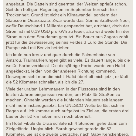
angebaut. Die Datteln sind geerntet, der Weizen sprießt schon.
Seit den heftigen Regentagen im September herrscht hier
Trockenheit. Grund ist nicht ein Klimawandel, sondern der
Stausee in Ouarzazate. Zwar wurde das Sonnenkraftwerk Noor,
wofür Deutschland 1 Milliarde gespendet hat, errichtet, doch der
Strom ist mit 0,19 USD pro kWh zu teuer, also wird weiterhin der
Strom aus dem Staudamm genutzt. Ein Bauer aus Zagora zahlt
jetzt für die Bewässerung seines Feldes 3 Euro die Stunde. Die
Pumpe wird mit Benzin betrieben.
Ich laufe nun kreuz und quer durch die Palmenhaine von
Amzrou. Trailmarkierungen gibt es viele. Es dauert lange, bis die
weiße Farbe verblasst. Die diesjährige Farbe wurde von Hafid
angekleckst, leider von der anderen Richtung kommend.
Deswegen sieht man die nicht. Hafid überholt mich jetzt, er läuft
die 52 Kilometer schneller, als ich die 27.
Viele der uralten Lehmmauern in der Flussoase sind in den
letzten Jahren eingerissen worden, um Platz für Straßen zu
machen. Ohnehin werden die kühlenden Mauern seit langem
nicht mehr instandgesetzt. Ein UNESCO Welterbe löst sich im
Regen auf. Ich komme auch aufgelöst im Ziel an, die ersten drei
Läufer der 52 km haben mich noch überholt.
Im Hotel Fibule du Draa schlafe ich 4 Stunden, gehe dann zum
Zielgelände. Unglaublich, Sarah gewinnt gerade die 52
Kilometer. Sie ist die zweite Deutsche, nach Gaby Kenckenberg,