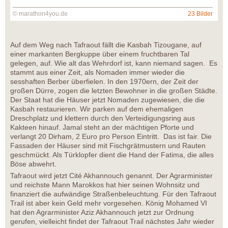
© marathon4you.de
23 Bilder
Auf dem Weg nach Tafraout fällt die Kasbah Tizougane, auf
einer markanten Bergkuppe über einem fruchtbaren Tal
gelegen, auf. Wie alt das Wehrdorf ist, kann niemand sagen. Es
stammt aus einer Zeit, als Nomaden immer wieder die
sesshaften Berber überfielen. In den 1970ern, der Zeit der
großen Dürre, zogen die letzten Bewohner in die großen Städte.
Der Staat hat die Häuser jetzt Nomaden zugewiesen, die die
Kasbah restaurieren. Wir parken auf dem ehemaligen
Dreschplatz und klettern durch den Verteidigungsring aus
Kakteen hinauf. Jamal steht an der mächtigen Pforte und
verlangt 20 Dirham, 2 Euro pro Person Eintritt. Das ist fair. Die
Fassaden der Häuser sind mit Fischgrätmustern und Rauten
geschmückt. Als Türklopfer dient die Hand der Fatima, die alles
Böse abwehrt.
Tafraout wird jetzt Cité Akhannouch genannt. Der Agrarminister
und reichste Mann Marokkos hat hier seinen Wohnsitz und
finanziert die aufwändige Straßenbeleuchtung. Für den Tafraout
Trail ist aber kein Geld mehr vorgesehen. König Mohamed VI
hat den Agrarminister Aziz Akhannouch jetzt zur Ordnung
gerufen, vielleicht findet der Tafraout Trail nächstes Jahr wieder