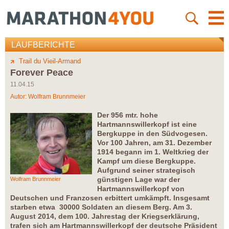
LAUFBERICHTE
Trail du Vieil-Armand
Forever Peace
11.04.15
Autor:
Wolfram Brunnmeier
Der 956 mtr. hohe
Hartmannswillerkopf ist eine
Bergkuppe in den Südvogesen.
Vor 100 Jahren, am 31. Dezember
1914 begann im 1. Weltkrieg der
Kampf um diese Bergkuppe.
Aufgrund seiner strategisch
günstigen Lage war der
Wolfram Brunnmeier
Hartmannswillerkopf von
Deutschen und Franzosen erbittert umkämpft. Insgesamt
starben etwa 30000 Soldaten an diesem Berg. Am 3.
August 2014, dem 100. Jahrestag der Kriegserklärung,
trafen sich am Hartmannswillerkopf der deutsche Präsident