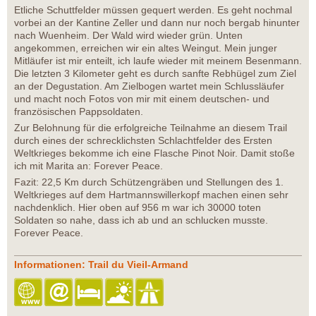
Etliche Schuttfelder müssen gequert werden. Es geht nochmal
vorbei an der Kantine Zeller und dann nur noch bergab hinunter
nach Wuenheim. Der Wald wird wieder grün. Unten
angekommen, erreichen wir ein altes Weingut. Mein junger
Mitläufer ist mir enteilt, ich laufe wieder mit meinem Besenmann.
Die letzten 3 Kilometer geht es durch sanfte Rebhügel zum Ziel
an der Degustation. Am Zielbogen wartet mein Schlussläufer
und macht noch Fotos von mir mit einem deutschen- und
französischen Pappsoldaten.
Zur Belohnung für die erfolgreiche Teilnahme an diesem Trail
durch eines der schrecklichsten Schlachtfelder des Ersten
Weltkrieges bekomme ich eine Flasche Pinot Noir. Damit stoße
ich mit Marita an: Forever Peace.
Fazit: 22,5 Km durch Schützengräben und Stellungen des 1.
Weltkrieges auf dem Hartmannswillerkopf machen einen sehr
nachdenklich. Hier oben auf 956 m war ich 30000 toten
Soldaten so nahe, dass ich ab und an schlucken musste.
Forever Peace.
Informationen: Trail du Vieil-Armand