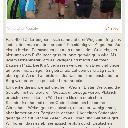
© marathon4you.de
24 Bilder
Fast 400 Läufer begeben sich dann auf den Weg zum Berg des
Todes, den man auf den ersten 4 Km ständig vor Augen hat. Auf
einem breiten Forstweg taucht man dann in den Wald ein, der
hier unten am Fuße noch grün ist, bzw. gerade grün wird. Mit
jedem Höhenmeter wird es weniger und macht den toten
Bäumen Platz. Bei Km 5 verlassen wir den Forstweg und biegen
auf einen matschigen Singletrail ab, auf dem es kräftig nach
oben geht. Ab und an bilde ich die Nachhut, kann mich aber am
Berg wieder an einige Läufer heranarbeiten.
Ich denke daran, wie auf gleichem Weg im Ersten Weltkrieg die
Soldaten mit schwererem Gepäck unterwegs waren. Plötzlich
erreichen wir mitten im Wald einen kleinen deutschen
Soldatenfriedhof mit einem Gedenkstein. Ich bekomme
Gänsehaut. Weiter geht es aufwärts, ab und an weniger steil,
aber immer an der Bergflanke entlang. Über einen Stufenpfad
gelange ich zur Kantine Zeller, wo es Essen und Getränke gibt.
Wir hören, dass es ab hier ausschließlich durch Deutschen