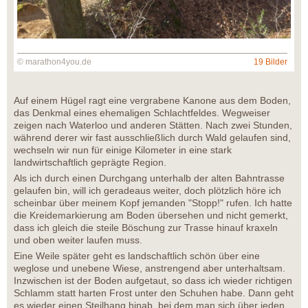
© marathon4you.de
19 Bilder
Auf einem Hügel ragt eine vergrabene Kanone aus dem Boden,
das Denkmal eines ehemaligen Schlachtfeldes. Wegweiser
zeigen nach Waterloo und anderen Stätten. Nach zwei Stunden,
während derer wir fast ausschließlich durch Wald gelaufen sind,
wechseln wir nun für einige Kilometer in eine stark
landwirtschaftlich geprägte Region.
Als ich durch einen Durchgang unterhalb der alten Bahntrasse
gelaufen bin, will ich geradeaus weiter, doch plötzlich höre ich
scheinbar über meinem Kopf jemanden "Stopp!" rufen. Ich hatte
die Kreidemarkierung am Boden übersehen und nicht gemerkt,
dass ich gleich die steile Böschung zur Trasse hinauf kraxeln
und oben weiter laufen muss.
Eine Weile später geht es landschaftlich schön über eine
weglose und unebene Wiese, anstrengend aber unterhaltsam.
Inzwischen ist der Boden aufgetaut, so dass ich wieder richtigen
Schlamm statt harten Frost unter den Schuhen habe. Dann geht
es wieder einen Steilhang hinab, bei dem man sich über jeden