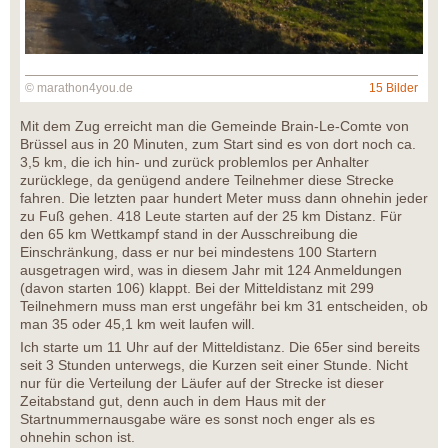
© marathon4you.de
15 Bilder
Mit dem Zug erreicht man die Gemeinde Brain-Le-Comte von
Brüssel aus in 20 Minuten, zum Start sind es von dort noch ca.
3,5 km, die ich hin- und zurück problemlos per Anhalter
zurücklege, da genügend andere Teilnehmer diese Strecke
fahren. Die letzten paar hundert Meter muss dann ohnehin jeder
zu Fuß gehen. 418 Leute starten auf der 25 km Distanz. Für
den 65 km Wettkampf stand in der Ausschreibung die
Einschränkung, dass er nur bei mindestens 100 Startern
ausgetragen wird, was in diesem Jahr mit 124 Anmeldungen
(davon starten 106) klappt. Bei der Mitteldistanz mit 299
Teilnehmern muss man erst ungefähr bei km 31 entscheiden, ob
man 35 oder 45,1 km weit laufen will.
Ich starte um 11 Uhr auf der Mitteldistanz. Die 65er sind bereits
seit 3 Stunden unterwegs, die Kurzen seit einer Stunde. Nicht
nur für die Verteilung der Läufer auf der Strecke ist dieser
Zeitabstand gut, denn auch in dem Haus mit der
Startnummernausgabe wäre es sonst noch enger als es
ohnehin schon ist.