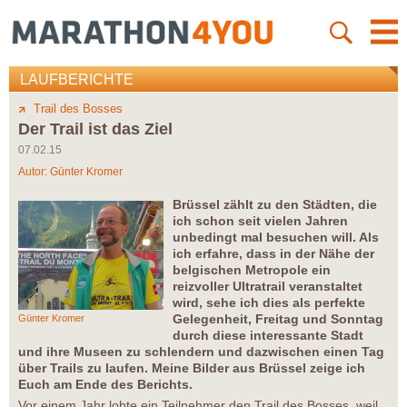
LAUFBERICHTE
Trail des Bosses
Der Trail ist das Ziel
07.02.15
Autor:
Günter Kromer
Brüssel zählt zu den Städten, die
ich schon seit vielen Jahren
unbedingt mal besuchen will. Als
ich erfahre, dass in der Nähe der
belgischen Metropole ein
reizvoller Ultratrail veranstaltet
wird, sehe ich dies als perfekte
Gelegenheit, Freitag und Sonntag
Günter Kromer
durch diese interessante Stadt
und ihre Museen zu schlendern und dazwischen einen Tag
über Trails zu laufen. Meine Bilder aus Brüssel zeige ich
Euch am Ende des Berichts.
Vor einem Jahr lobte ein Teilnehmer den Trail des Bosses, weil