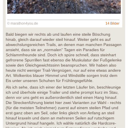
© marathon4you.de
14 Bilder
Bald biegen wir rechts ab und laufen eine steile Böschung
hinab, gleich darauf wieder steil hinauf. Weiter geht es auf
abwechslungsreichen Trails, an denen man manchen Passagen
ansieht, dass sie an „normalen“ Tagen ein Paradies für
Schlammfreunde sind. Doch ich spüre schnell, dass steinhart
gefrorene Spurrillen fast ebenso die Muskulatur der Fußgelenke
sowie den Gleichgewichtssinn beanspruchen. Wir haben also
heute nicht weniger Trail-Vergnügen, nur auf eine etwas andere
Art. Wolkenlos blauer Himmel und Windstille sorgen trotz dem
Eis unter unseren Schuhen für Frühlingsgefühle.
Als ich sehe, dass ich einer der letzten Läufer bin, beschleunige
ich und überhole einige Trailer und stehe prompt kurz im Stau,
denn vor uns geht es außerordentlich steil einen Hang hinauf.
Die Streckenführung bietet hier zwei Varianten zur Wahl - rechts
(für die meisten Teilnehmer) zuerst auf einem steilen Pfad und
erst ganz oben am Seil, oder links gleich von Anfang an steil
hinauf kraxeln und dann an mehreren Seilen auf rutschigem
Untergrund hinauf hangeln. Ich wähle natürlich die Hardcore-